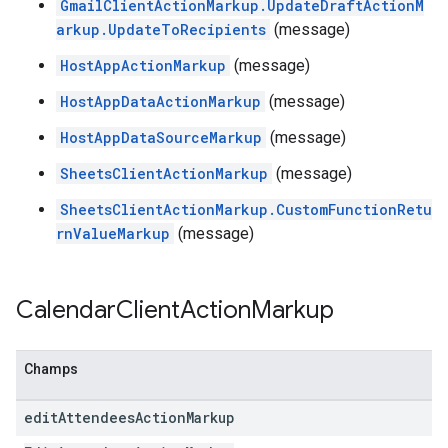
GmailClientActionMarkup.UpdateDraftActionM
arkup.UpdateToRecipients
(message)
HostAppActionMarkup
(message)
HostAppDataActionMarkup
(message)
HostAppDataSourceMarkup
(message)
SheetsClientActionMarkup
(message)
SheetsClientActionMarkup.CustomFunctionRetu
rnValueMarkup
(message)
Calendar
Client
Action
Markup
Champs
edit
Attendees
Action
Markup