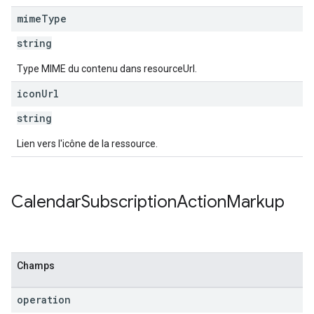
mime
Type
string
Type MIME du contenu dans resourceUrl.
icon
Url
string
Lien vers l'icône de la ressource.
Calendar
Subscription
Action
Markup
Champs
operation