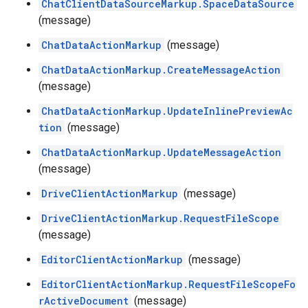
ChatClientDataSourceMarkup.SpaceDataSource
(message)
ChatDataActionMarkup
(message)
ChatDataActionMarkup.CreateMessageAction
(message)
ChatDataActionMarkup.UpdateInlinePreviewAc
tion
(message)
ChatDataActionMarkup.UpdateMessageAction
(message)
DriveClientActionMarkup
(message)
DriveClientActionMarkup.RequestFileScope
(message)
EditorClientActionMarkup
(message)
EditorClientActionMarkup.RequestFileScopeFo
rActiveDocument
(message)