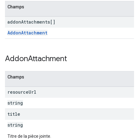
Champs
addon
Attachments[]
AddonAttachment
Addon
Attachment
Champs
resource
Url
string
title
string
Titre de la pièce jointe.