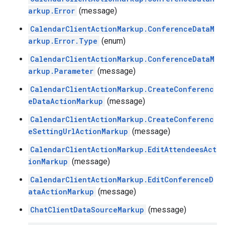
arkup.Error
(message)
CalendarClientActionMarkup.ConferenceDataM
arkup.Error.Type
(enum)
CalendarClientActionMarkup.ConferenceDataM
arkup.Parameter
(message)
CalendarClientActionMarkup.CreateConferenc
eDataActionMarkup
(message)
CalendarClientActionMarkup.CreateConferenc
eSettingUrlActionMarkup
(message)
CalendarClientActionMarkup.EditAttendeesAct
ionMarkup
(message)
CalendarClientActionMarkup.EditConferenceD
ataActionMarkup
(message)
ChatClientDataSourceMarkup
(message)