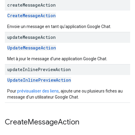
create
Message
Action
CreateMessageAction
Envoie un message en tant qu'application Google Chat.
update
Message
Action
UpdateMessageAction
Met à jour le message d'une application Google Chat.
update
Inline
Preview
Action
UpdateInlinePreviewAction
Pour
prévisualiser des liens
, ajoute une ou plusieurs fiches au
message d'un utilisateur Google Chat.
Create
Message
Action