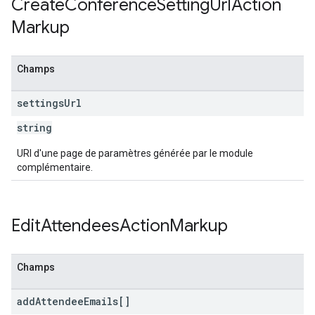
Create
Conference
Setting
Url
Action
Markup
Champs
settings
Url
string
URI d'une page de paramètres générée par le module
complémentaire.
Edit
Attendees
Action
Markup
Champs
add
Attendee
Emails[]