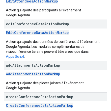
EditAttendeesActionMarkup
Action qui ajoute des participants à l'événement
Google Agenda.
edit
Conference
Data
Action
Markup
EditConferenceDataActionMarkup
Action qui ajoute des données de conférence à l'événement
Google Agenda. Les modules complémentaires de
visioconférence tiers ne peuvent être créés que dans
Apps Script
.
add
Attachments
Action
Markup
AddAttachmentsActionMarkup
Action qui ajoute des pièces jointes à l'événement
Google Agenda.
create
Conference
Data
Action
Markup
CreateConferenceDataActionMarkup