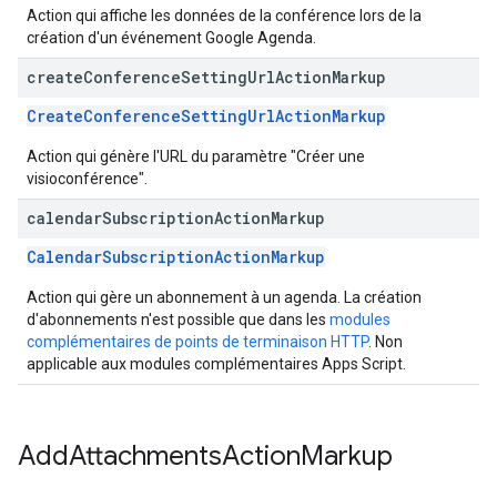
Action qui affiche les données de la conférence lors de la
création d'un événement Google Agenda.
create
Conference
Setting
Url
Action
Markup
CreateConferenceSettingUrlActionMarkup
Action qui génère l'URL du paramètre "Créer une
visioconférence".
calendar
Subscription
Action
Markup
CalendarSubscriptionActionMarkup
Action qui gère un abonnement à un agenda. La création
d'abonnements n'est possible que dans les
modules
complémentaires de points de terminaison HTTP
. Non
applicable aux modules complémentaires Apps Script.
Add
Attachments
Action
Markup