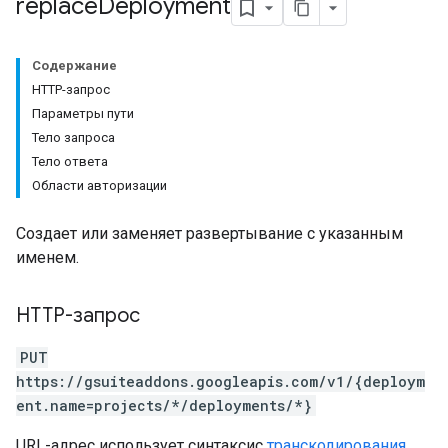
replace
Deployment
Содержание
HTTP-запрос
Параметры пути
Тело запроса
Тело ответа
Области авторизации
Создает или заменяет развертывание с указанным
именем.
HTTP-запрос
PUT
https://gsuiteaddons.googleapis.com/v1/{deploym
ent.name=projects/*/deployments/*}
URL-адрес использует синтаксис
транскодирования