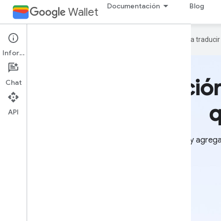
Documentación
Blog
Wallet
Google utiliza tecnología de IA para traduci
Información
Una solución
Chat
q
API
Los usuarios pueden comprar y agregar