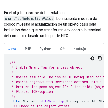
En el objeto pass, se debe establecer
smartTapRedemptionValue
. Lo siguiente muestra de
código muestra la actualización de un objeto pass para
incluir los datos que se transferirán enviados a la terminal
del comercio durante un toque de NFC:
Java
PHP
Python
C#
Node.js
/**
 * Enable Smart Tap for a pass object.
 *
 * @param issuerId The issuer ID being used for th
 * @param objectSuffix Developer-defined unique ID
 * @return The pass object ID: "{issuerId}.{object
 * @throws IOException
 */
public
String
EnableSmartTap
(
String
issuerId
,
Stri
// Check if the object exists