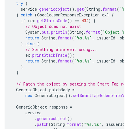
try
{
service
.
genericobject
().
get
(
String
.
format
(
"%s
}
catch
(
GoogleJsonResponseException
ex
)
{
if
(
ex
.
getStatusCode
()
==
404
)
{
// Object does not exist
System
.
out
.
println
(
String
.
format
(
"Object %s.
return
String
.
format
(
"%s.%s"
,
issuerId
,
obj
}
else
{
// Something else went wrong...
ex
.
printStackTrace
();
return
String
.
format
(
"%s.%s"
,
issuerId
,
obj
}
}
// Patch the object by setting the Smart Tap red
GenericObject
patchBody
=
new
GenericObject
().
setSmartTapRedemptionVal
GenericObject
response
=
service
.
genericobject
()
.
patch
(
String
.
format
(
"%s.%s"
,
issuerId
,