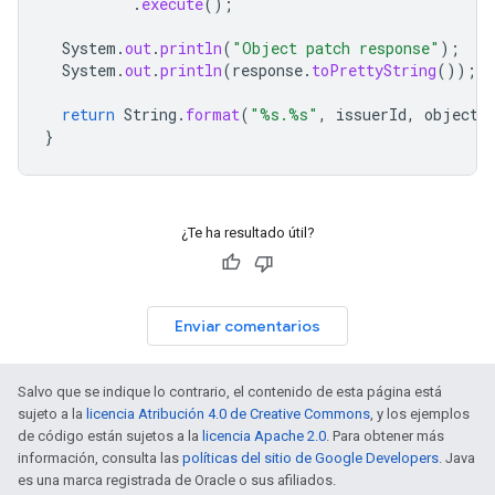
.
execute
();
System
.
out
.
println
(
"Object patch response"
);
System
.
out
.
println
(
response
.
toPrettyString
());
return
String
.
format
(
"%s.%s"
,
issuerId
,
objectS
}
¿Te ha resultado útil?
Enviar comentarios
Salvo que se indique lo contrario, el contenido de esta página está
sujeto a la
licencia Atribución 4.0 de Creative Commons
, y los ejemplos
de código están sujetos a la
licencia Apache 2.0
. Para obtener más
información, consulta las
políticas del sitio de Google Developers
. Java
es una marca registrada de Oracle o sus afiliados.