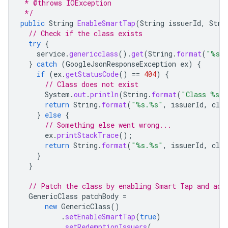
 * @throws IOException
 */
public
String
EnableSmartTap
(
String
issuerId
,
Stri
// Check if the class exists
try
{
service
.
genericclass
().
get
(
String
.
format
(
"%s.
}
catch
(
GoogleJsonResponseException
ex
)
{
if
(
ex
.
getStatusCode
()
==
404
)
{
// Class does not exist
System
.
out
.
println
(
String
.
format
(
"Class %s.%
return
String
.
format
(
"%s.%s"
,
issuerId
,
clas
}
else
{
// Something else went wrong...
ex
.
printStackTrace
();
return
String
.
format
(
"%s.%s"
,
issuerId
,
clas
}
}
// Patch the class by enabling Smart Tap and add
GenericClass
patchBody
=
new
GenericClass
()
.
setEnableSmartTap
(
true
)
.
setRedemptionIssuers
(