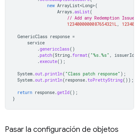
new
ArrayList<Long>
(
Arrays
.
asList
(
// Add any Redemption Issuer
1234000000087654321L
,
123400
GenericClass
response
=
service
.
genericclass
()
.
patch
(
String
.
format
(
"%s.%s"
,
issuerId
,
.
execute
();
System
.
out
.
println
(
"Class patch response"
);
System
.
out
.
println
(
response
.
toPrettyString
());
return
response
.
getId
();
}
Pasar la configuración de objetos