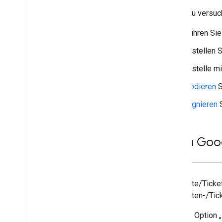
Bevor du versuch
Bibliotheken und Tools
Karten-
/
Ticket-Builder
Führen Sie
Clientbibliotheken
Codelabs
Erstellen 
Beispiel-Apps und -Anwendungen
Erstelle m
Ressourcen
Codieren
S
Versionshinweise
Signieren
S
Fehlercodes
FAQ
Karten
/
Ticket-Vorlage
1
.
„Zu Googl
Markenrichtlinien
Tipps zur Leistungsoptimierung
Richtlinien zur Fairen Nutzung
Nutzungsbedingungen
Karte/Ticke
Karten-/Tick
Die Option 