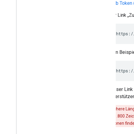
Web Token 
Der Link „Z
Zum Beispiel
https:/
Dieser Link
unterstützen
Die sichere Län
mehr als 1.800 Zei
Informationen find