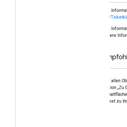
Weitere Informat
Karten-/Ticketkl
Weitere Informat
ist Weitere Info
2
.
(Empfohl
Auf allen Ob
Option „Zu 
Schaltfläche
Ticket zu i