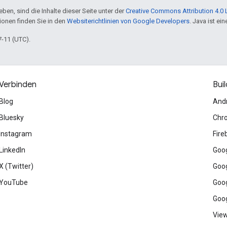
ben, sind die Inhalte dieser Seite unter der
Creative Commons Attribution 4.0 
tionen finden Sie in den
Websiterichtlinien von Google Developers
. Java ist e
7-11 (UTC).
Verbinden
Buil
Blog
And
Bluesky
Chr
Instagram
Fire
LinkedIn
Goog
X (Twitter)
Goog
YouTube
Goog
Goog
View