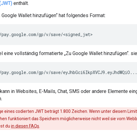
(JWT)
enthält.
u Google Wallet hinzufügen“ hat folgendes Format:
 eine vollständig formatierte „Zu Google Wallet hinzufügen“. sie
/pay.google.com/gp/v/save/eyJhbGci6IkpXVCJ9.eyJhdWQiO..
 kann in Websites, E-Mails, Chat, SMS oder andere Elemente ein
.
ge eines codierten JWT beträgt 1.800 Zeichen. Wenn unter diesem Limit 
chen funktioniert das Speichern möglicherweise nicht weil sie vom We
est du
in diesen FAQs
.