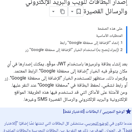
إصدار البطاقات للويب والبريد الإلكتروني
والرسائل القصيرة
على هذه الصفحة
المتطلبات الأساسية
1. إنشاء "الإضافة إلى محفظة Google" رابط
2. (إجراء يُنصح به) استخدام الخيار "الإضافة إلى محفظة Google" زر
بعد إنشاء بطاقة وترميزها باستخدام JWT موقَّع، يمكنك إصدارها في أي
مكان يتوفّر فيه الخيار "إضافة إلى محفظة Google". الرابط المعتمد.
ولإجراء ذلك، ستظهر للمستخدم الخيار "الإضافة إلى محفظة Google". زر
أو رابط تشعّبي، لحفظ البطاقة في "محفظة Google" عند النقر عليها.
ومن الأمثلة على الأماكن التي قد تستخدم فيها هذه الطريقة: المواقع
الإلكترونية والبريد الإلكتروني والرسائل القصيرة SMS وغيرها.
الوضع التجريبي / البطاقات [للاختبار فقط]
عندما تكون في
الوضع التجريبي
، ستتضمّن كل البطاقات التي تنشئها نصًا إضافيًا "[للاختبار
فقط]". في العنوان. الهدف من ذلك هو التفريق بين البطاقات التجريبية والبطاقات المباشرة.