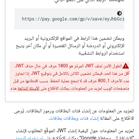
https://pay.google.com/gp/v/save/eyJhbGci6IkpX
ويمكن تضمين هذا الرابط في المواقع الإلكترونية أو البريد
الإلكتروني أو الدردشة أو الرسائل القصيرة أو أي مكان آخر يتيح
استخدام الروابط التشعّبية.
الطول الآمن لملف JWT المرمّز هو 1800 حرف. في حال حذف JWT
أقل من هذا الحد، فيمكن تضمين الكائن بالكامل في بتوقيع JWT. إذا تجاوز
عدد الأحرف 1, 800 حرف، قد لا تنجح عملية الحفظ. بسبب اقتطاعها من قِبل
متصفحات الويب لمزيد من المعلومات، يمكنك الاطّلاع على
الأسئلة الشائعة
هذه.
للمزيد من المعلومات عن إنشاء فئات البطاقات ورموز البطاقات، يُرجى
الاطّلاع على المقالة
إنشاء فئات وبطاقات بطاقات
.
لمزيد من المعلومات حول كيفية إنشاء JWT الموقَّع المطلوب لإنشاء
"الإضافة إلى محفظة Google" يمكنك الاطِّلاع على
استخدام الرموز