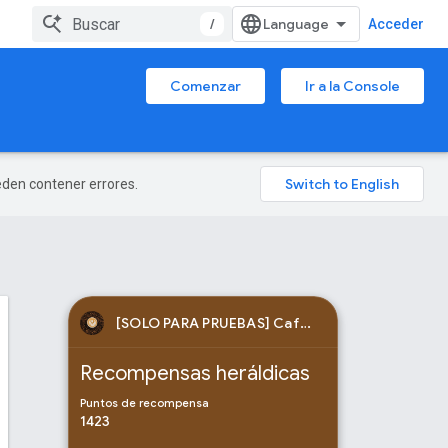
/
Acceder
Comenzar
Ir a la Console
ueden contener errores.