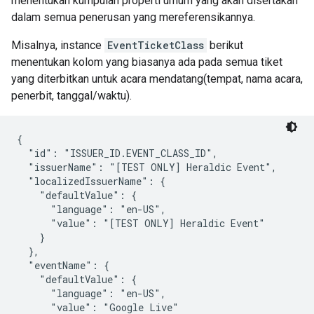
menentukan kumpulan properti umum yang akan disertakan
dalam semua penerusan yang mereferensikannya.
Misalnya, instance
EventTicketClass
berikut
menentukan kolom yang biasanya ada pada semua tiket
yang diterbitkan untuk acara mendatang(tempat, nama acara,
penerbit, tanggal/waktu).
{

  "id": "ISSUER_ID.EVENT_CLASS_ID",

  "issuerName": "[TEST ONLY] Heraldic Event",

  "localizedIssuerName": {

    "defaultValue": {

      "language": "en-US",

      "value": "[TEST ONLY] Heraldic Event"

    }

  },

  "eventName": {

    "defaultValue": {

      "language": "en-US",

      "value": "Google Live"
