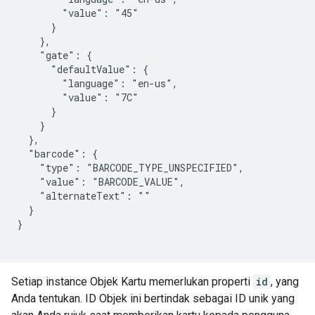
        "value": "45"

      }

    },

    "gate": {

      "defaultValue": {

        "language": "en-us",

        "value": "7C"

      }

    }

  },

  "barcode": {

    "type": "BARCODE_TYPE_UNSPECIFIED",

    "value": "BARCODE_VALUE",

    "alternateText": ""

  }

}

Setiap instance Objek Kartu memerlukan properti
id
, yang
Anda tentukan. ID Objek ini bertindak sebagai ID unik yang