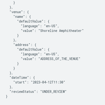
    }

  },

  "venue": {

    "name": {

      "defaultValue": {

        "language": "en-US",

        "value": "Shoreline Amphitheater"

      }

    },

    "address": {

      "defaultValue": {

        "language": "en-US",

        "value": "ADDRESS_OF_THE_VENUE"

      }

    }

  },

  "dateTime": {

    "start": "2023-04-12T11:30"

  },

  "reviewStatus": "UNDER_REVIEW"

}
