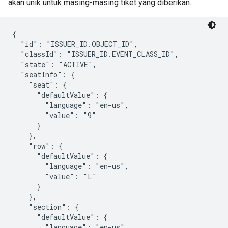
akan unik untuk masing-masing tiket yang diberikan.
{

  "id": "ISSUER_ID.OBJECT_ID",

  "classId": "ISSUER_ID.EVENT_CLASS_ID",

  "state": "ACTIVE",

  "seatInfo": {

    "seat": {

      "defaultValue": {

        "language": "en-us",

        "value": "9"

      }

    },

    "row": {

      "defaultValue": {

        "language": "en-us",

        "value": "L"

      }

    },

    "section": {

      "defaultValue": {

        "language": "en-us",
