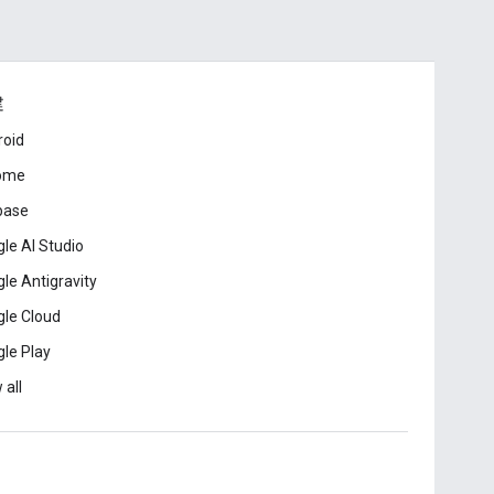
建
roid
ome
base
le AI Studio
le Antigravity
le Cloud
le Play
 all