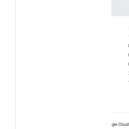
最后更新时间 (UTC)：2025-07-25。
互动
Google Developer Program
Google Developer Groups
Google Developer Experts
Accelerators
Google Cloud & NVIDIA
Android
Chrome
Firebase
Google Cloud