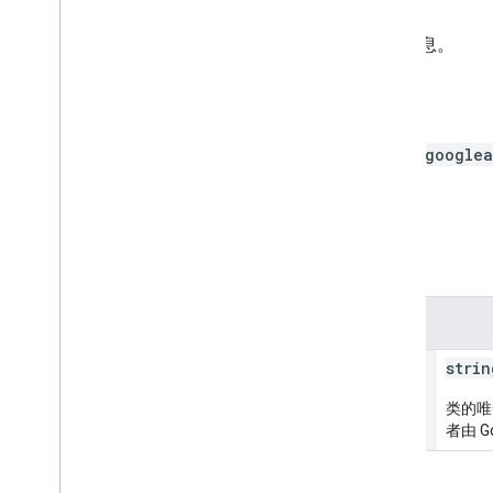
授权范围
向给定类 ID 引用的通用类添加消息。
HTTP 请求
POST https://walletobjects.googlea
网址采用
gRPC 转码
语法。
路径参数
参数
resource
Id
strin
类的唯
者由 