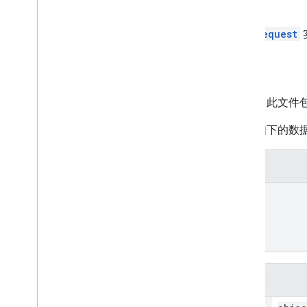
请求正文
请求正文包含一个
AddMessageRequest
响应正文
对向类添加新颁发者消息的响应。此文件包含整个
如果成功，响应正文将包含结构如下的数
JSON 表示法
{
"resource"
: 
{
object (
GenericClass
)
}
}
字段