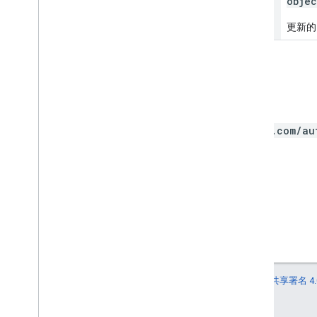
resource
objec
更新的 E
授权范围
需要以下 OAuth 范围：
https://www.googleapis.com/au
如未另行说明，那么本页面中的内容已根据
知识共享署名 4.
Oracle 和/或其关联公司的注册商标。