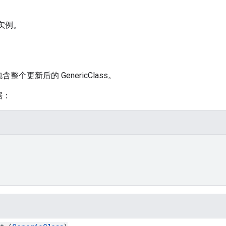
实例。
更新后的 GenericClass。
据：