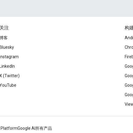
关注
构
博客
And
Bluesky
Chr
Instagram
Fire
LinkedIn
Goog
X (Twitter)
Goog
YouTube
Goog
Goog
View
 Platform
Google AI
所有产品