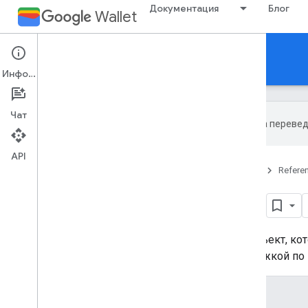
Документация
Блог
Wallet
Reference Documentation
Информация
Чат
Эта страница переве
API
Главная
Товары
Google Wallet
Refere
Save
Restrictions
Определяет ограничения на объект, ко
Обратитесь в Google за поддержкой по
JSON-представление