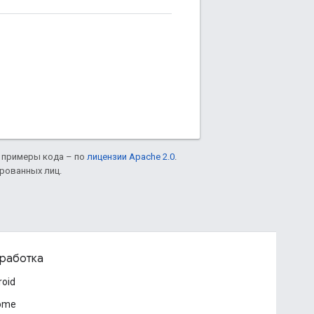
а примеры кода – по
лицензии Apache 2.0
.
ированных лиц.
работка
roid
ome