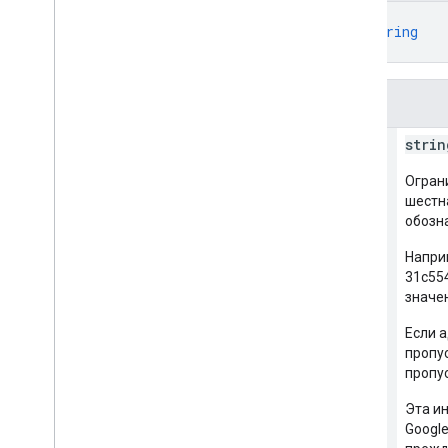
{
"restrictToEmailSha256"
: 
string
}
Поля
restrict
To
Email
Sha256
strin
Огран
шестн
обозна
Напри
31c55
значе
Если 
пропу
пропус
Эта и
Googl