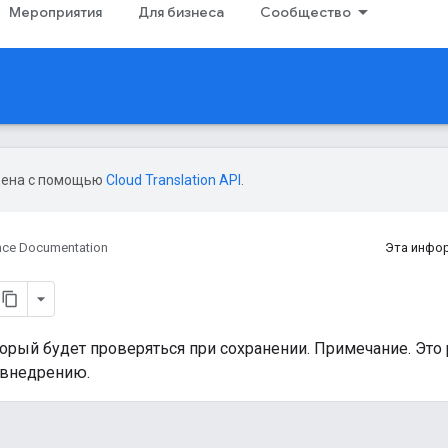
Мероприятия
Для бизнеса
Сообщество
дена с помощью
Cloud Translation API
.
nce Documentation
Эта инфо
торый будет проверяться при сохранении. Примечание. Это
 внедрению.