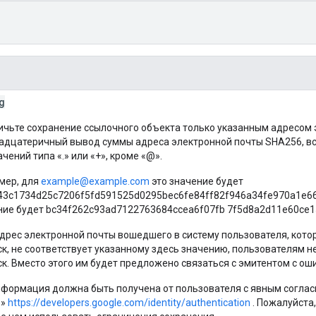
g
ичьте сохранение ссылочного объекта только указанным адресом 
адцатеричный вывод суммы адреса электронной почты SHA256, все
чений типа «.» или «+», кроме «@».
мер, для
example@example.com
это значение будет
43c1734d25c7206f5fd591525d0295bec6fe84ff82f946a34fe970a1e66
ние будет bc34f262c93ad7122763684ccea6f07fb 7f5d8a2d11e60ce
адрес электронной почты вошедшего в систему пользователя, кото
ск, не соответствует указанному здесь значению, пользователям н
к. Вместо этого им будет предложено связаться с эмитентом с ош
нформация должна быть получена от пользователя с явным соглас
e»
https://developers.google.com/identity/authentication
. Пожалуйста