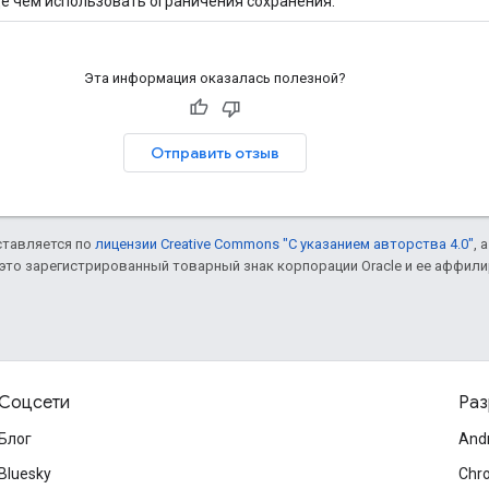
е чем использовать ограничения сохранения.
Эта информация оказалась полезной?
Отправить отзыв
оставляется по
лицензии Creative Commons "С указанием авторства 4.0"
, 
– это зарегистрированный товарный знак корпорации Oracle и ее аффил
Соцсети
Раз
Блог
And
Bluesky
Chr