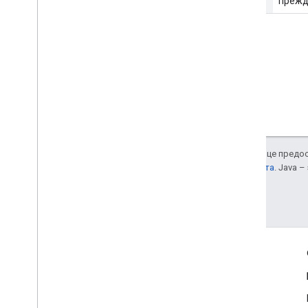
прежд
Если не указано иное, контент на этой странице пред
Подробнее об этом написано в
правилах сайта
. Java 
Последнее обновление: 2025-07-25 UTC.
Полезные ссылки
Google Developer Program
Google Developer Groups