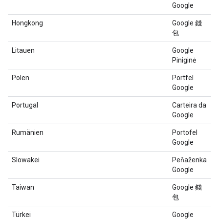
Google
Hongkong
Google 錢
包
Litauen
Google
Piniginė
Polen
Portfel
Google
Portugal
Carteira da
Google
Rumänien
Portofel
Google
Slowakei
Peňaženka
Google
Taiwan
Google 錢
包
Türkei
Google