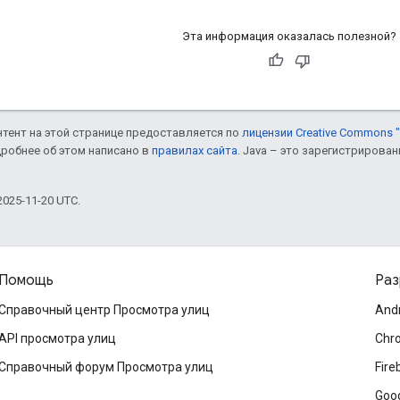
Эта информация оказалась полезной?
онтент на этой странице предоставляется по
лицензии Creative Commons "
дробнее об этом написано в
правилах сайта
. Java – это зарегистрирова
025-11-20 UTC.
Помощь
Раз
Справочный центр Просмотра улиц
And
API просмотра улиц
Chr
Справочный форум Просмотра улиц
Fire
Goog