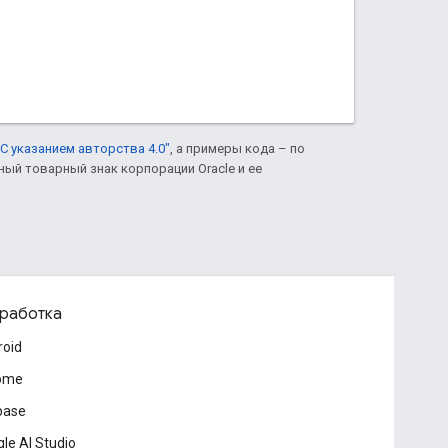
С указанием авторства 4.0"
, а примеры кода – по
нный товарный знак корпорации Oracle и ее
работка
roid
ome
base
le AI Studio