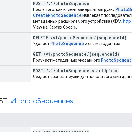
POST
/
v1
/
photo
Sequence
Photo
S
После того, как клиент завершит загрузку
Create
Photo
Sequence
извлекает последовател
метаданных расширяемого устройства (XDM,
http
View на Картах Google.
DELETE
/
v1
/
photo
Sequence
/
{sequence
Id}
Photo
Sequence
Удаляет
и его метаданные.
GET
/
v1
/
photo
Sequence
/
{sequence
Id}
Photo
Sequen
Получает метаданные указанного
POST
/
v1
/
photo
Sequence:start
Upload
Создает сеанс загрузки для начала загрузки дан
ST:
v1
.
photo
Sequences