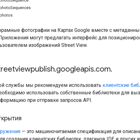
.photoSequence
.photoSequences
.photos
орамные фотографии на Картах Google вместе с метаданны
Приложения могут предлагать интерфейс для позициониров
ьзователем изображений Street View.
treetviewpublish
.
googleapis
.
com
.
той службы мы рекомендуем использовать
клиентские биб
обходимо использовать собственные библиотеки для вызо
ормацию при отправке запросов API.
ткрытия
аружения
— это машиночитаемая спецификация для описани
ля создания клиентских библиотек, плагинов IDE и других