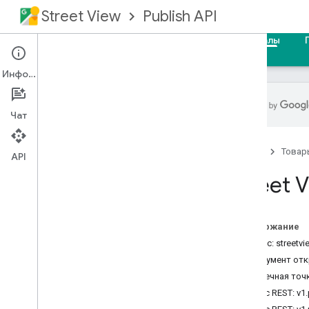
Street View
Publish API
Главная
Руководства
Справочные материалы
Информация
Чат
Обзор
Главная
Товар
Требования
API
Авторизация запросов
Street V
Сведения о REST
Справка по RPC
Содержание
информация о продукте
Сервис: streetv
Примечания к выпуску
Документ от
Конечная точ
Ресурс REST: v1