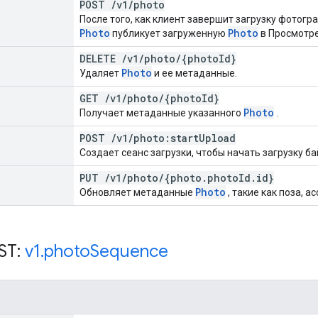
POST
/
v1
/
photo
После того, как клиент завершит загрузку фотог
Photo
Photo
публикует загруженную
в Просмотре
DELETE
/
v1
/
photo
/
{photo
Id}
Photo
Удаляет
и ее метаданные.
GET
/
v1
/
photo
/
{photo
Id}
Photo
Получает метаданные указанного
.
POST
/
v1
/
photo:start
Upload
Создает сеанс загрузки, чтобы начать загрузку б
PUT
/
v1
/
photo
/
{photo
.
photo
Id
.
id}
Photo
Обновляет метаданные
, такие как поза, ас
ST:
v1
.
photo
Sequence