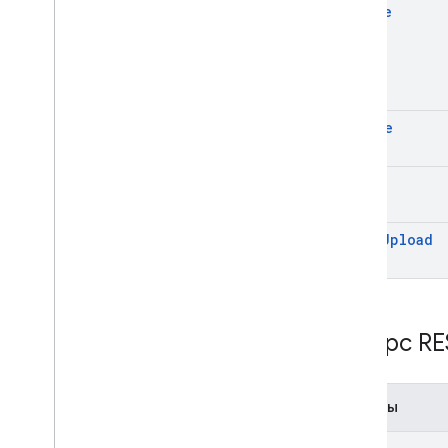
create
delete
get
start
Upload
Ресурс RE
Методы