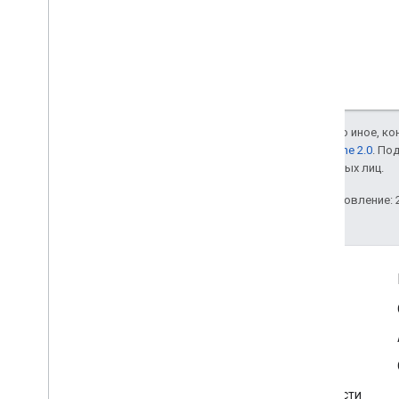
Если не указано иное, к
лицензии Apache 2.0
. По
аффилированных лиц.
Последнее обновление: 2
Информация о продукте
Условия использования Карт Google
Условия использования Google Street View Publish API
Разрешения на использование
Принятие изображений и политика конфиденциальности