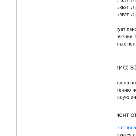
Ресурс REST: v1
Ресурс REST: v1
Ресурс REST: v1
Публикует пан
подключении. 
созданных пол
Сервис: s
Для вызова э
приложению не
следующую инф
Документ о
Документ обн
используется д