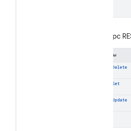
list
Ресурс RE
Методы
batch
Delete
batch
Get
batch
Update
list