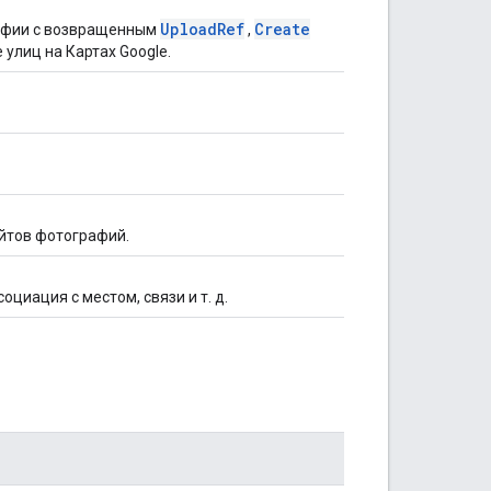
Upload
Ref
Create
рафии с возвращенным
,
 улиц на Картах Google.
айтов фотографий.
социация с местом, связи и т. д.