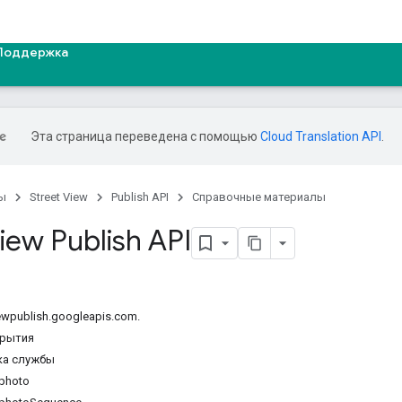
Поддержка
Эта страница переведена с помощью
Cloud Translation API
.
ы
Street View
Publish API
Справочные материалы
iew Publish API
iewpublish.googleapis.com.
крытия
ка службы
.photo