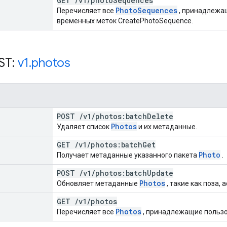
GET
/
v1
/
photo
Sequences
Photo
Sequences
Перечисляет все
, принадлежащ
временных меток CreatePhotoSequence.
ST:
v1
.
photos
POST
/
v1
/
photos:batch
Delete
Photos
Удаляет список
и их метаданные.
GET
/
v1
/
photos:batch
Get
Photo
Получает метаданные указанного пакета
.
POST
/
v1
/
photos:batch
Update
Photos
Обновляет метаданные
, такие как поза, 
GET
/
v1
/
photos
Photos
Перечисляет все
, принадлежащие польз