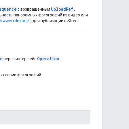
equence
Upload
Ref
с возвращенным
,
ьность панорамных фотографий из видео или
://www.xdm.org/
) для публикации в Street
ce
Operation
через интерфейс
.
ных серии фотографий.