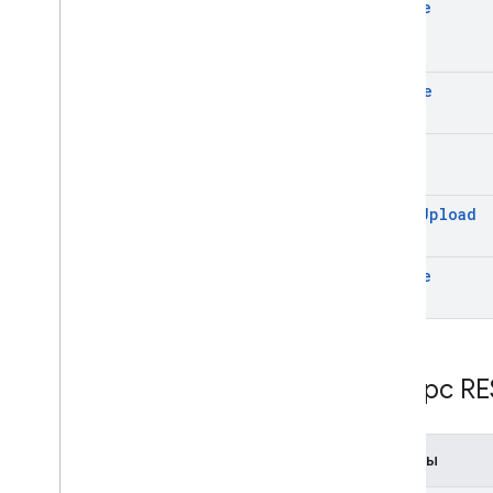
create
delete
get
start
Upload
update
Ресурс RE
Методы