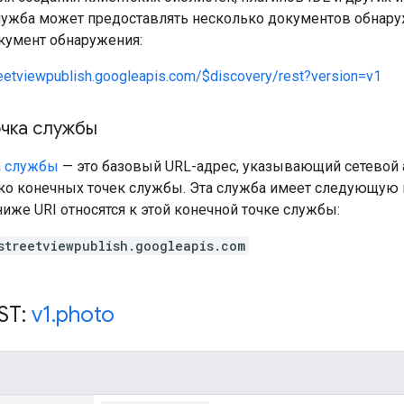
служба может предоставлять несколько документов обнару
умент обнаружения:
reetviewpublish.googleapis.com/$discovery/rest?version=v1
очка службы
а службы
— это базовый URL-адрес, указывающий сетевой 
ко конечных точек службы. Эта служба имеет следующую 
же URI относятся к этой конечной точке службы:
streetviewpublish.googleapis.com
ST:
v1
.
photo