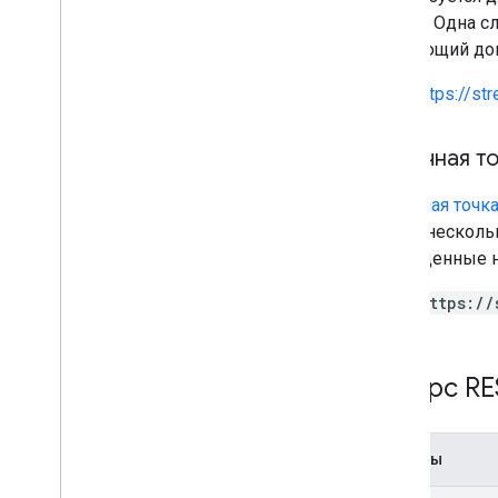
Google. Одна 
следующий док
https://st
Конечная т
Конечная точк
иметь несколь
приведенные ни
https://
Ресурс RE
Методы