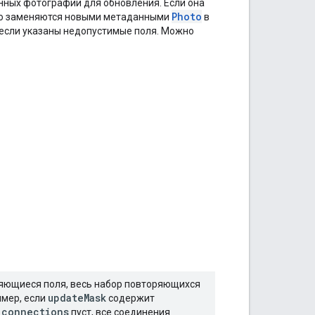
ных фотографии для обновления. Если она
Photo
ю заменяются новыми метаданными
в
 если указаны недопустимые поля. Можно
яющиеся поля, весь набор повторяющихся
updateMask
мер, если
содержит
.connections
пуст, все соединения