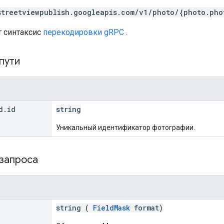
streetviewpublish.googleapis.com/v1/photo/{photo.pho
т синтаксис
перекодировки gRPC
.
пути
d
.
id
string
Уникальный идентификатор фотографии.
 запроса
string (
FieldMask
format)