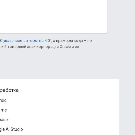
С указанием авторства 4.0"
, а примеры кода – по
нный товарный знак корпорации Oracle и ее
работка
roid
ome
base
le AI Studio