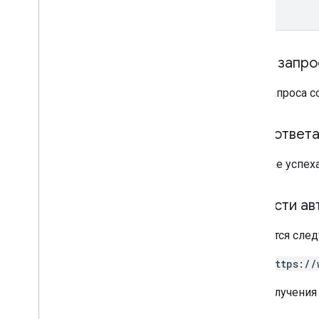
Текст запро
Тело запроса 
Тело ответ
В случае успех
Области ав
Требуется след
https://
Для получения