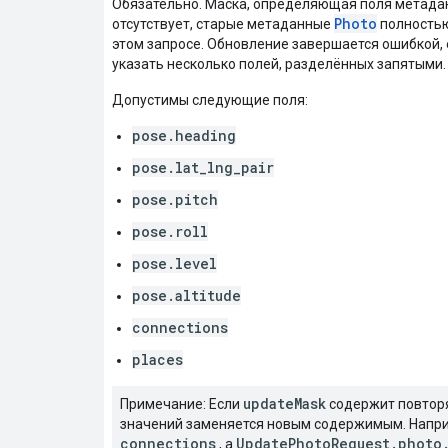
Обязательно. Маска, определяющая поля метадан
Photo
отсутствует, старые метаданные
полность
этом запросе. Обновление завершается ошибкой,
указать несколько полей, разделённых запятыми.
Допустимы следующие поля:
pose.heading
pose.lat_lng_pair
pose.pitch
pose.roll
pose.level
pose.altitude
connections
places
updateMask
Примечание: Если
содержит повтор
значений заменяется новым содержимым. Напри
connections
UpdatePhotoRequest.photo
, а