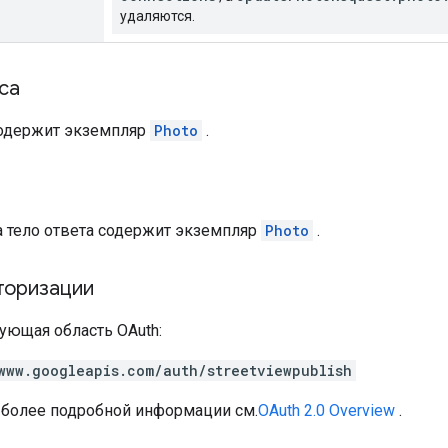
удаляются.
са
содержит экземпляр
Photo
.
а
а тело ответа содержит экземпляр
Photo
.
торизации
ующая область OAuth:
www.googleapis.com/auth/streetviewpublish
 более подробной информации см.
OAuth 2.0 Overview
.