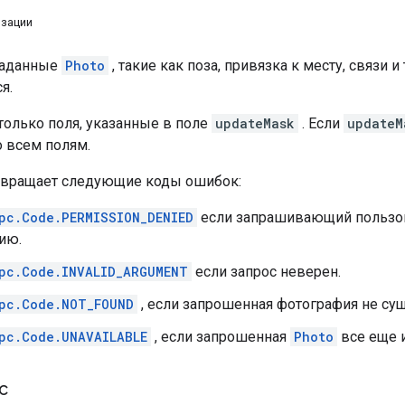
изации
таданные
Photo
, такие как поза, привязка к месту, связи 
я.
только поля, указанные в поле
updateMask
. Если
updateM
о всем полям.
звращает следующие коды ошибок:
pc.Code.PERMISSION_DENIED
если запрашивающий пользо
ию.
pc.Code.INVALID_ARGUMENT
если запрос неверен.
pc.Code.NOT_FOUND
, если запрошенная фотография не сущ
pc.Code.UNAVAILABLE
, если запрошенная
Photo
все еще 
с