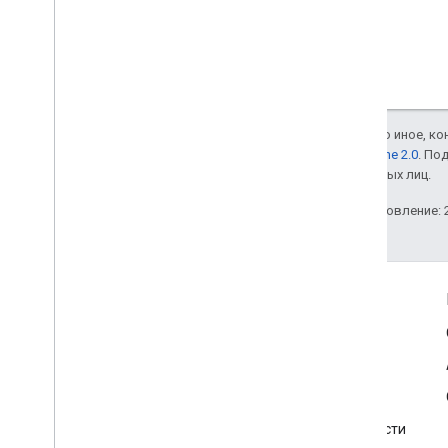
Если не указано иное, к
лицензии Apache 2.0
. По
аффилированных лиц.
Последнее обновление: 2
Информация о продукте
Условия использования Карт Google
Условия использования Google Street View Publish API
Разрешения на использование
Принятие изображений и политика конфиденциальности