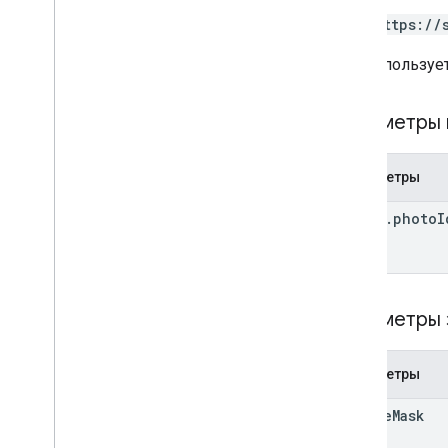
PUT https://
URL используе
Параметры 
Параметры
photo
.
photo
I
Параметры
Параметры
update
Mask