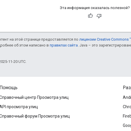
Эта информация оказалась полезной?
онтент на этой странице предоставляется по
лицензии Creative Commons "
дробнее об этом написано в
правилах сайта
. Java – это зарегистрирова
025-11-20 UTC.
Помощь
Раз
Справочный центр Просмотра улиц
And
API просмотра улиц
Chr
Справочный форум Просмотра улиц
Fire
Goog