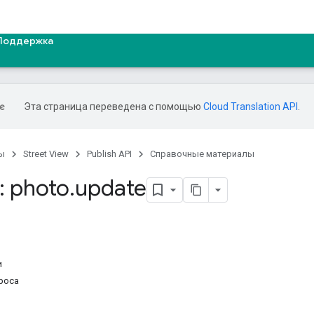
Поддержка
Эта страница переведена с помощью
Cloud Translation API
.
ы
Street View
Publish API
Справочные материалы
: photo
.
update
и
роса