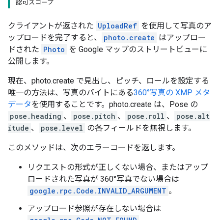
認可スコープ
クライアントが返された
UploadRef
を使用して写真のア
ップロードを完了すると、
photo.create
はアップロー
ドされた
Photo
を Google マップのストリートビューに
公開します。
現在、photo.create で見出し、ピッチ、ロールを設定する
唯一の方法は、写真のバイトにある
360°写真の XMP メタ
データ
を使用することです。photo.create は、Pose の
pose.heading
、
pose.pitch
、
pose.roll
、
pose.alt
itude
、
pose.level
の各フィールドを無視します。
このメソッドは、次のエラーコードを返します。
リクエストの形式が正しくない場合、またはアップ
ロードされた写真が 360°写真でない場合は
google.rpc.Code.INVALID_ARGUMENT
。
アップロード参照が存在しない場合は