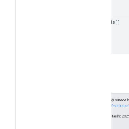
details[]
Aksi belirtilmediği sürece 
Developers Site Politikaları
Son güncelleme tarihi: 202