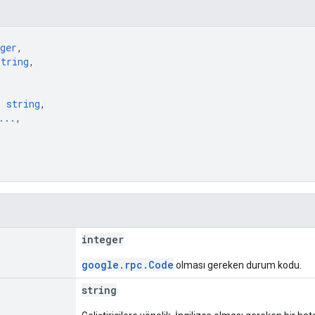
ger
,
string
,
: 
string
,
...
,
integer
google.rpc.Code
olması gereken durum kodu.
string