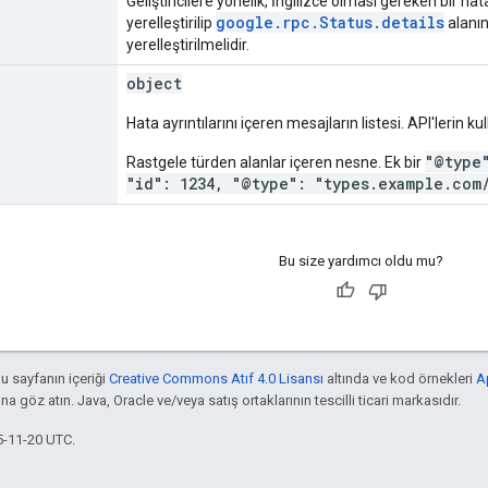
Geliştiricilere yönelik, İngilizce olması gereken bir ha
google.rpc.Status.details
yerelleştirilip
alanın
yerelleştirilmelidir.
object
Hata ayrıntılarını içeren mesajların listesi. API'lerin kul
"@type
Rastgele türden alanlar içeren nesne. Ek bir
"id": 1234, "@type": "types.example.com
Bu size yardımcı oldu mu?
bu sayfanın içeriği
Creative Commons Atıf 4.0 Lisansı
altında ve kod örnekleri
A
'na göz atın. Java, Oracle ve/veya satış ortaklarının tescilli ticari markasıdır.
5-11-20 UTC.