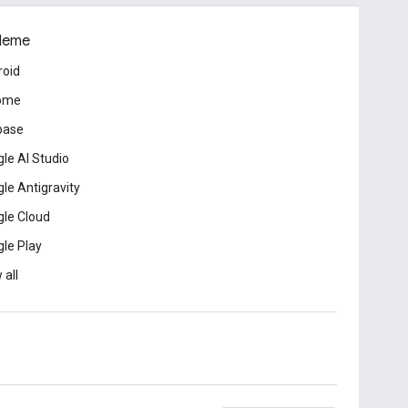
leme
roid
ome
base
le AI Studio
le Antigravity
le Cloud
le Play
 all