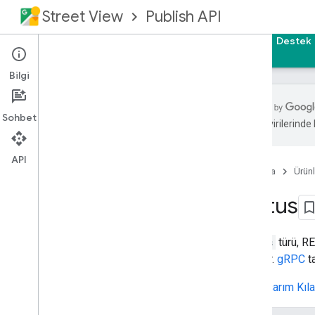
Street View
Publish API
Ana Sayfa
Rehberler
Başvuru Kaynakları
Destek
Bilgi
Sohbet
zeka çevirilerinde h
Genel bakış
Ön koşullar
API
Ana Sayfa
Ürünl
İstekleri Yetkilendirme
REST Referansı
Status
Genel bakış
REST Kaynakları
Status
türü, RE
fotoğraf
tanımlar.
gRPC
ta
fotoğraf dizisi
fotoğraf dizileri
API Tasarım Kıl
fotoğraflar