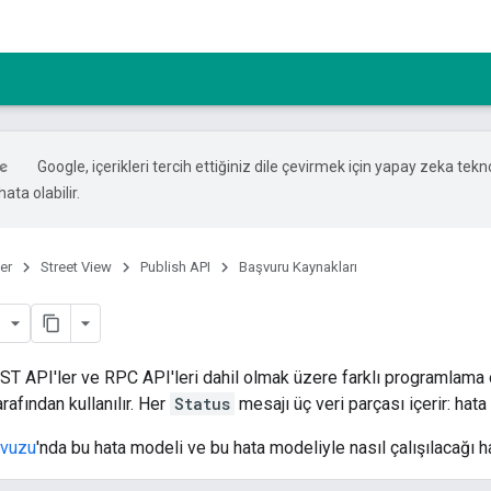
Google, içerikleri tercih ettiğiniz dile çevirmek için yapay zeka tekno
ata olabilir.
er
Street View
Publish API
Başvuru Kaynakları
ST API'ler ve RPC API'leri dahil olmak üzere farklı programlama o
rafından kullanılır. Her
Status
mesajı üç veri parçası içerir: hata 
avuzu
'nda bu hata modeli ve bu hata modeliyle nasıl çalışılacağı ha