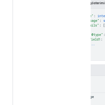
JSON gösterimi
Types
Kod
{
Operation
"code"
: 
inte
"message"
: 
Foto
Yanıt
"details"
: 
[
Fotoğraf Görüntüleme
{
Durum
"@type"
RPC Referansı
field1
: 
...
}
Ürün Ayrıntıları
]
Sürüm Notları
}
Alanlar
code
message