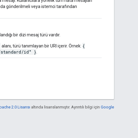
ta mesajı. Kullanıcılara yönelik tüm hata mesajları
da gönderilmeli veya istemci tarafından
landığı bir dizi mesaj türü vardır.
"
{
alanı, türü tanımlayan bir URI içerir. Örnek:
/standard/id" }
.
pache 2.0 Lisansı
altında lisanslanmıştır. Ayrıntılı bilgi için
Google