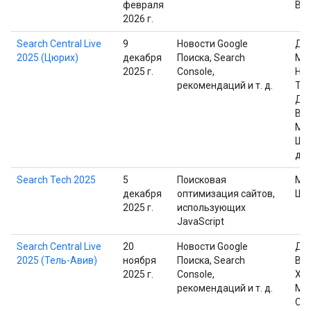
февраля
Ва
2026 г.
Search Central Live
9
Новости Google
Дж
2025 (Цюрих)
декабря
Поиска, Search
Мю
2025 г.
Console,
Ни
рекомендаций и т. д.
Тод
Дэ
Вай
Ма
Шп
дру
Search Tech 2025
5
Поисковая
Ма
декабря
оптимизация сайтов,
Шп
2025 г.
использующих
JavaScript
Search Central Live
20
Новости Google
Дэ
2025 (Тель-Авив)
ноября
Поиска, Search
Вай
2025 г.
Console,
Хи
рекомендаций и т. д.
Ма
Сам