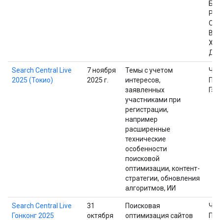
Ба
Рег
Ом
Вей
Ха
Дж
Search Central Live
7 ноября
Темы с учетом
Че
2025 (Токио)
2025 г.
интересов,
Пр
заявленных
Гэр
участниками при
регистрации,
например
расширенные
технические
особенности
поисковой
оптимизации, контент-
стратегии, обновления
алгоритмов, ИИ
Search Central Live
31
Поисковая
Че
Гонконг 2025
октября
оптимизация сайтов
Пр