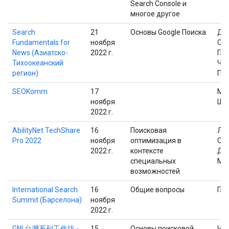
Search Console и
многое другое
Search
21
Основы Google Поиска
Дэ
Fundamentals for
ноября
Сал
News (Азиатско-
2022 г.
Гэр
Тихоокеанский
Че
регион)
Пр
SEOKomm
17
Ма
ноября
Шп
2022 г.
AbilityNet TechShare
16
Поисковая
Ли
Pro 2022
ноября
оптимизация в
Сас
2022 г.
контексте
Дж
специальных
Мю
возможностей
International Search
16
Общие вопросы
Гэр
Summit (Барселона)
ноября
2022 г.
GNI 台灣系列工作坊 -
15
Основы поисковой
Че