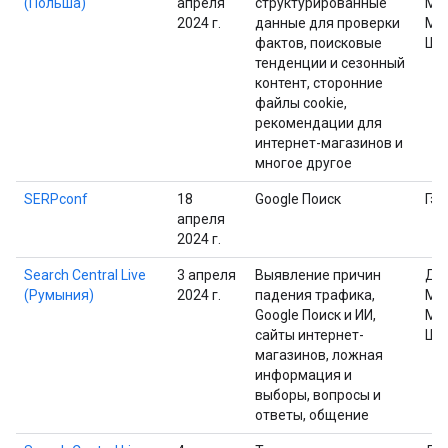
(Польша)
апреля
структурированные
Мю
2024 г.
данные для проверки
Ма
фактов, поисковые
Шп
тенденции и сезонный
контент, сторонние
файлы cookie,
рекомендации для
интернет-магазинов и
многое другое
SERPconf
18
Google Поиск
Гэр
апреля
2024 г.
Search Central Live
3 апреля
Выявление причин
Дж
(Румыния)
2024 г.
падения трафика,
Мю
Google Поиск и ИИ,
Ма
сайты интернет-
Шп
магазинов, ложная
информация и
выборы, вопросы и
ответы, общение