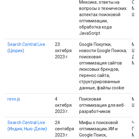
Мексике, ответы на
Сал
вопросы о технических
Ма
аспектах поисковой
Шп
оптимизации,
обработка кода
JavaScript
Search Central Live
23
Google Покупки,
Ма
(Цюрих)
октября
новости Google Поиска,
Шп
2023 г.
поисковая
Дж
оптимизация сайтов
Мю
люксовых брендов,
перенос сайта,
структурированные
данные, файлы cookie
revo.js
4
Поисковая
Ма
октября
оптимизация для веб-
Шп
2023 г.
разработчиков
Search Central Live
24
Мифы о поисковой
Че
(Индия, Нью-Дели)
сентября
оптимизации, ИИ и
Пр
2023 г.
Google Поиск,
Ма