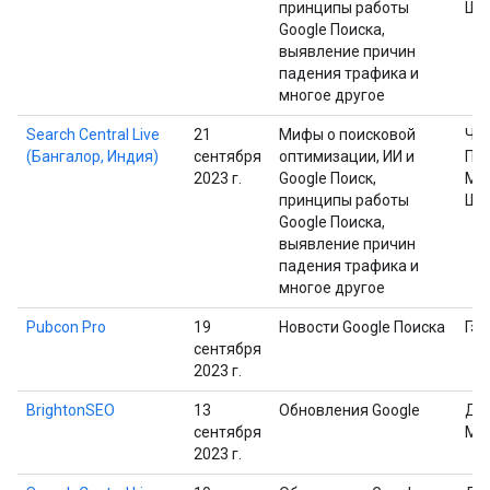
принципы работы
Шп
Google Поиска,
выявление причин
падения трафика и
многое другое
Search Central Live
21
Мифы о поисковой
Че
(Бангалор, Индия)
сентября
оптимизации, ИИ и
Пр
2023 г.
Google Поиск,
Ма
принципы работы
Шп
Google Поиска,
выявление причин
падения трафика и
многое другое
Pubcon Pro
19
Новости Google Поиска
Гэр
сентября
2023 г.
BrightonSEO
13
Обновления Google
Дж
сентября
Мю
2023 г.