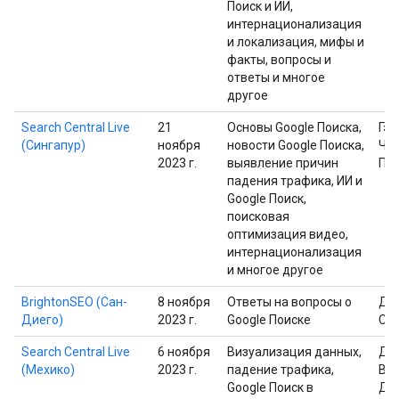
Поиск и ИИ,
интернационализация
и локализация, мифы и
факты, вопросы и
ответы и многое
другое
Search Central Live
21
Основы Google Поиска,
Гэр
(Сингапур)
ноября
новости Google Поиска,
Че
2023 г.
выявление причин
Пр
падения трафика, ИИ и
Google Поиск,
поисковая
оптимизация видео,
интернационализация
и многое другое
BrightonSEO (Сан-
8 ноября
Ответы на вопросы о
Дэ
Диего)
2023 г.
Google Поиске
Са
Search Central Live
6 ноября
Визуализация данных,
Дэ
(Мехико)
2023 г.
падение трафика,
Вай
Google Поиск в
Дэ