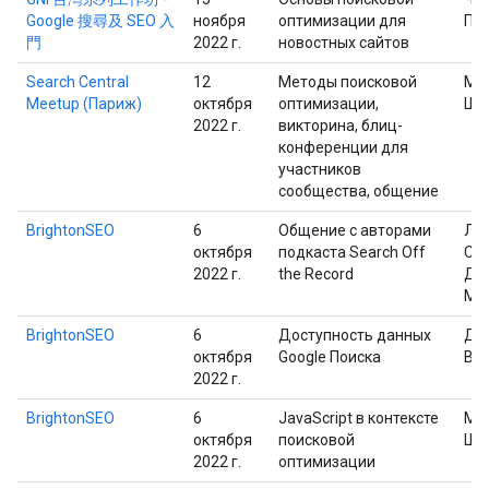
Google 搜尋及 SEO 入
ноября
оптимизации для
Пр
門
2022 г.
новостных сайтов
Search Central
12
Методы поисковой
Ма
Meetup (Париж)
октября
оптимизации,
Шп
2022 г.
викторина, блиц-
конференции для
участников
сообщества, общение
BrightonSEO
6
Общение с авторами
Ли
октября
подкаста Search Off
Сас
2022 г.
the Record
Дж
Мю
BrightonSEO
6
Доступность данных
Дэ
октября
Google Поиска
Ва
2022 г.
BrightonSEO
6
JavaScript в контексте
Ма
октября
поисковой
Шп
2022 г.
оптимизации