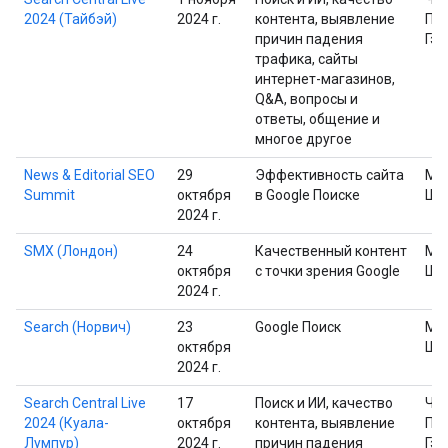
2024 (Тайбэй)
2024 г.
контента, выявление
Пр
причин падения
Гэр
трафика, сайты
интернет-магазинов,
Q&A, вопросы и
ответы, общение и
многое другое
News & Editorial SEO
29
Эффективность сайта
Ма
Summit
октября
в Google Поиске
Шп
2024 г.
SMX (Лондон)
24
Качественный контент
Ма
октября
с точки зрения Google
Шп
2024 г.
Search (Норвич)
23
Google Поиск
Ма
октября
Шп
2024 г.
Search Central Live
17
Поиск и ИИ, качество
Че
2024 (Куала-
октября
контента, выявление
Пр
Лумпур)
2024 г.
причин падения
Гэр