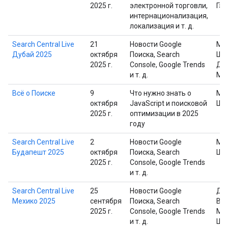
2025 г.
электронной торговли,
Гэр
интернационализация,
локализация и т. д.
Search Central Live
21
Новости Google
Ма
Дубай 2025
октября
Поиска, Search
Шп
2025 г.
Console, Google Trends
Дж
и т. д.
Мю
Всё о Поиске
9
Что нужно знать о
Ма
октября
JavaScript и поисковой
Шп
2025 г.
оптимизации в 2025
году
Search Central Live
2
Новости Google
Ма
Будапешт 2025
октября
Поиска, Search
Шп
2025 г.
Console, Google Trends
и т. д.
Search Central Live
25
Новости Google
Дэ
Мехико 2025
сентября
Поиска, Search
Вай
2025 г.
Console, Google Trends
Ма
и т. д.
Шп