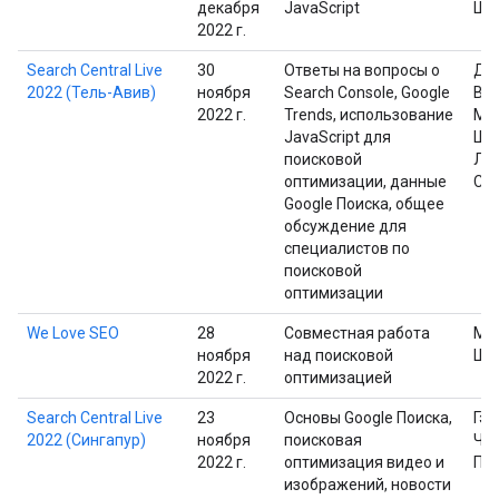
декабря
JavaScript
Шп
2022 г.
Search Central Live
30
Ответы на вопросы о
Дэ
2022 (Тель-Авив)
ноября
Search Console, Google
Вай
2022 г.
Trends, использование
Ма
JavaScript для
Шп
поисковой
Ли
оптимизации, данные
Са
Google Поиска, общее
обсуждение для
специалистов по
поисковой
оптимизации
We Love SEO
28
Совместная работа
Ма
ноября
над поисковой
Шп
2022 г.
оптимизацией
Search Central Live
23
Основы Google Поиска,
Гэр
2022 (Сингапур)
ноября
поисковая
Че
2022 г.
оптимизация видео и
Пр
изображений, новости