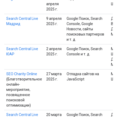
апреля
Шп
2025 г.
Search Central Live
9 апреля
Google Поиск, Search
Дэ
Мадрид
2025 г.
Console, Google
Вай
Новости, сайты
Дж
поисковых партнеров
Мю
и т. д.
Search Central Live
2 апреля
Google Поиск, Search
Ма
ЮАР
2025 г.
Console и т. д.
Шп
Дж
Мю
SEO Charity Online
27 марта
Отладка сайтов на
Ма
(Благотворительное
2025 г.
JavaScript
Шп
онлайн-
мероприятие,
посвященное
поисковой
оптимизации)
Search Central Live
20 марта
Google Поиск, Search
Дж