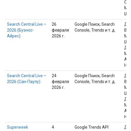
Сал
Ма
Шп
Search Central Live –
26
Google Поиск, Search
Дэ
2026 (Буэнос-
февраля
Console, Trends и т. д.
Вай
Айрес)
2026 г.
Ма
Шп
Дж
Мю
Ан
На
Search Central Live –
24
Google Поиск, Search
Дэ
2026 (Сан-Паулу)
февраля
Console, Trends и т. д.
Вай
2026 г.
Ма
Шп
Дж
Мю
Ан
На
Superweek
4
Google Trends API
Дэ