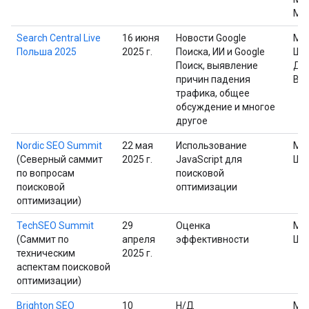
Мо
Search Central Live
16 июня
Новости Google
Ма
Польша 2025
2025 г.
Поиска, ИИ и Google
Шп
Поиск, выявление
Дэ
причин падения
Ва
трафика, общее
обсуждение и многое
другое
Nordic SEO Summit
22 мая
Использование
Ма
(Северный саммит
2025 г.
JavaScript для
Шп
по вопросам
поисковой
поисковой
оптимизации
оптимизации)
TechSEO Summit
29
Оценка
Ма
(Саммит по
апреля
эффективности
Шп
техническим
2025 г.
аспектам поисковой
оптимизации)
Brighton SEO
10
Н/Д
Ма