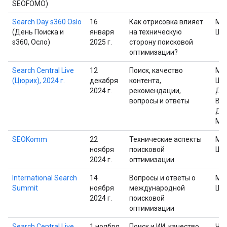
SEOFOMO)
Search Day s360 Oslo
16
Как отрисовка влияет
Ма
(День Поиска и
января
на техническую
Шп
s360, Осло)
2025 г.
сторону поисковой
оптимизации?
Search Central Live
12
Поиск, качество
Ма
(Цюрих), 2024 г.
декабря
контента,
Шп
2024 г.
рекомендации,
Дэ
вопросы и ответы
Вай
Дж
Мю
SEOKomm
22
Технические аспекты
Ма
ноября
поисковой
Шп
2024 г.
оптимизации
International Search
14
Вопросы и ответы о
Ма
Summit
ноября
международной
Шп
2024 г.
поисковой
оптимизации
Search Central Live
1 ноября
Поиск и ИИ, качество
Че