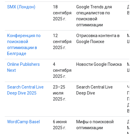
SMX (Лондон)
18
Google Trends для
Дэ
сентября
специалистов по
Ва
2025 г.
поисковой
оптимизации
Конференция по
12
Отрисовка контента в
Ма
поисковой
сентября
Google Поиске
Шп
оптимизации в
2025 г.
Белграде
Online Publishers
4
Новости Google Поиска
Ма
Next
сентября
Шп
2025 г.
Search Central Live
23–25
Search Central Live
Че
Deep Dive 2025
июля
Deep Dive
Пр
2025 г.
Гэр
Дэ
Ва
WordCamp Basel
6 июня
Мифы о поисковой
Дж
2025 г.
оптимизации
Мю
Ма