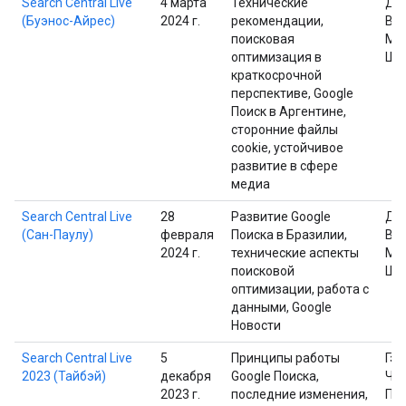
Search Central Live
4 марта
Технические
Дэ
(Буэнос-Айрес)
2024 г.
рекомендации,
Вай
поисковая
Ма
оптимизация в
Шп
краткосрочной
перспективе, Google
Поиск в Аргентине,
сторонние файлы
cookie, устойчивое
развитие в сфере
медиа
Search Central Live
28
Развитие Google
Дэ
(Сан-Паулу)
февраля
Поиска в Бразилии,
Вай
2024 г.
технические аспекты
Ма
поисковой
Шп
оптимизации, работа с
данными, Google
Новости
Search Central Live
5
Принципы работы
Гэр
2023 (Тайбэй)
декабря
Google Поиска,
Че
2023 г.
последние изменения,
Пр