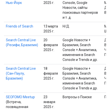
Нью-Йорк
2025 г.
Console, Google
Мю
Новости, сайты
Дэ
поисковых партнеров
Ва
и т. д.
Friends of Search
13 марта
Н/Д
Ма
2025 г.
Шп
Search Central Live
20
Google Новости +
Дэ
(Ресифи, Бразилия)
февраля
Бразилия, Search
Вай
2025 г.
Console + Аналитика,
Че
изменения в Search
Пр
Console и Trends и др.
Search Central Live
18
Google Новости +
Дэ
(Сан-Паулу,
февраля
Бразилия, Search
Вай
Бразилия)
2025 г.
Console + Аналитика,
Че
изменения в Search
Пр
Console и Trends и др.
SEOFOMO Meetup
23
Вопросы о Поиске
Гэр
(Встреча,
января
посвященная
2025 г.