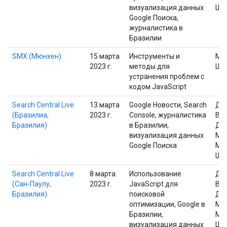
визуализация данных
Шп
Google Поиска,
журналистика в
Бразилии
SMX (Мюнхен)
15 марта
Инструменты и
Ма
2023 г.
методы для
Шп
устранения проблем с
кодом JavaScript
Search Central Live
13 марта
Google Новости, Search
Дэ
(Бразилиа,
2023 г.
Console, журналистика
Вай
Бразилия)
в Бразилии,
Дж
визуализация данных
Мю
Google Поиска
Ма
Шп
Search Central Live
8 марта
Использование
Дэ
(Сан-Паулу,
2023 г.
JavaScript для
Вай
Бразилия)
поисковой
Дж
оптимизации, Google в
Мю
Бразилии,
Ма
визуализация данных
Шп