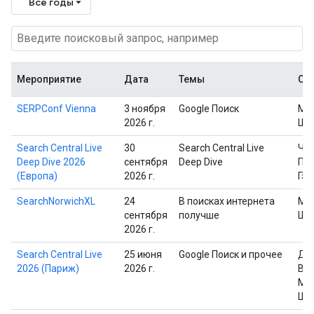
Все годы
Мероприятие
Дата
Темы
Сп
SERPConf Vienna
3 ноября
Google Поиск
Ма
2026 г.
Шп
Search Central Live
30
Search Central Live
Че
Deep Dive 2026
сентября
Deep Dive
Пр
(Европа)
2026 г.
Гэр
SearchNorwichXL
24
В поисках интернета
Ма
сентября
получше
Шп
2026 г.
Search Central Live
25 июня
Google Поиск и прочее
Дэ
2026 (Париж)
2026 г.
Вай
Ма
Шп