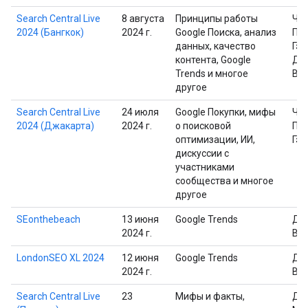
Search Central Live
8 августа
Принципы работы
Че
2024 (Бангкок)
2024 г.
Google Поиска, анализ
Пр
данных, качество
Гэр
контента, Google
Дэ
Trends и многое
Ва
другое
Search Central Live
24 июля
Google Покупки, мифы
Че
2024 (Джакарта)
2024 г.
о поисковой
Пр
оптимизации, ИИ,
Гэр
дискуссии с
участниками
сообщества и многое
другое
SEonthebeach
13 июня
Google Trends
Дэ
2024 г.
Ва
LondonSEO XL 2024
12 июня
Google Trends
Дэ
2024 г.
Ва
Search Central Live
23
Мифы и факты,
Дж