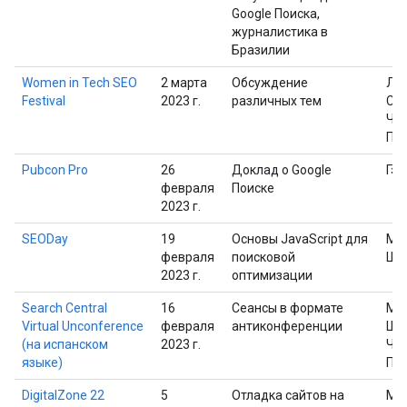
Google Поиска,
журналистика в
Бразилии
Women in Tech SEO
2 марта
Обсуждение
Ли
Festival
2023 г.
различных тем
Сас
Че
Пр
Pubcon Pro
26
Доклад о Google
Гэр
февраля
Поиске
2023 г.
SEODay
19
Основы JavaScript для
Ма
февраля
поисковой
Шп
2023 г.
оптимизации
Search Central
16
Сеансы в формате
Ма
Virtual Unconference
февраля
антиконференции
Шп
(на испанском
2023 г.
Че
языке)
Пр
DigitalZone 22
5
Отладка сайтов на
Ма