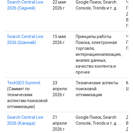
Search Central Live
22 мая
Google Поиск, Search
Че
2026 (Сидней)
2026 г.
Console, Trends и т. д.
Пр
Дэ
Вай
Гэр
Search Central Live
15 мая
Принципы работы
Че
2026 (Шанхай)
2026 г.
Поиска, электронная
Пр
торговля,
Гэр
интернационализация,
анализ данных,
качество контента и
прочее
TechSEO Summit
23
Технические аспекты
Ма
(Саммит по
апреля
поисковой
Шп
техническим
2026 г.
оптимизации
аспектам поисковой
оптимизации)
Search Central Live
21
Google Поиск, Search
Дэ
2026 (Канада)
апреля
Console, Trends и т. д.
Вай
2026 г.
Дэ