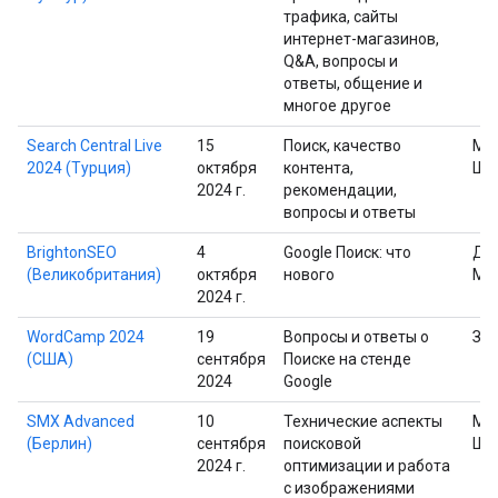
трафика, сайты
интернет-магазинов,
Q&A, вопросы и
ответы, общение и
многое другое
Search Central Live
15
Поиск, качество
Ма
2024 (Турция)
октября
контента,
Шп
2024 г.
рекомендации,
вопросы и ответы
BrightonSEO
4
Google Поиск: что
Дж
(Великобритания)
октября
нового
Мю
2024 г.
WordCamp 2024
19
Вопросы и ответы о
Зуи
(США)
сентября
Поиске на стенде
2024
Google
SMX Advanced
10
Технические аспекты
Ма
(Берлин)
сентября
поисковой
Шп
2024 г.
оптимизации и работа
с изображениями