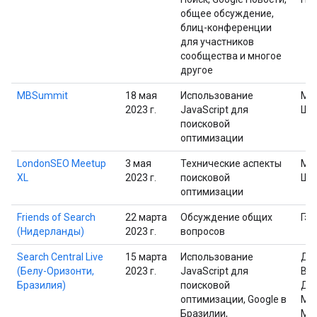
общее обсуждение,
блиц-конференции
для участников
сообщества и многое
другое
MBSummit
18 мая
Использование
Ма
2023 г.
JavaScript для
Шп
поисковой
оптимизации
LondonSEO Meetup
3 мая
Технические аспекты
Ма
XL
2023 г.
поисковой
Шп
оптимизации
Friends of Search
22 марта
Обсуждение общих
Гэр
(Нидерланды)
2023 г.
вопросов
Search Central Live
15 марта
Использование
Дэ
(Белу-Оризонти,
2023 г.
JavaScript для
Вай
Бразилия)
поисковой
Дж
оптимизации, Google в
Мю
Бразилии,
Ма