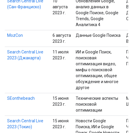
Search Central Live
10
Обновления Google,
Дэ
(Сан-Франциско)
августа
анализ данных в
Вай
2023 г.
Google Поиске, Google
Дэ
Trends, Google
Са
Аналитика 4
MozCon
6 августа
Данные Google Поиска
Дэ
2023 г.
Ва
Search Central Live
11 июля
ИИ и Google Поиск,
Гэр
2023 (Джакарта)
2023 г.
поисковая
Че
оптимизация видео,
Пр
мифы о поисковой
оптимизации, общее
обсуждение и многое
другое
SEonthebeach
15 июня
Технические аспекты
Ма
2023 г.
поисковой
Шп
оптимизации
Search Central Live
15 июня
Новости Google
Гэр
2023 (Токио)
2023 г.
Поиска, ИИ и Google
Че
Поиск, Google Новости,
Пр