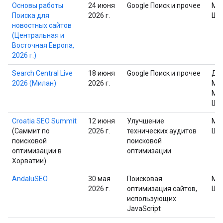
Основы работы
24 июня
Google Поиск и прочее
Ма
Поиска для
2026 г.
Шп
новостных сайтов
(Центральная и
Восточная Европа,
2026 г.)
Search Central Live
18 июня
Google Поиск и прочее
Дж
2026 (Милан)
2026 г.
Мю
Ма
Шп
Croatia SEO Summit
12 июня
Улучшение
Ма
(Саммит по
2026 г.
технических аудитов
Шп
поисковой
поисковой
оптимизации в
оптимизации
Хорватии)
AndaluSEO
30 мая
Поисковая
Ма
2026 г.
оптимизация сайтов,
Шп
использующих
JavaScript