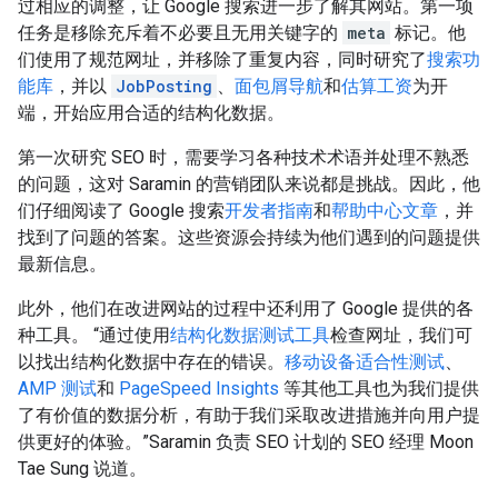
过相应的调整，让 Google 搜索进一步了解其网站。第一项
任务是移除充斥着不必要且无用关键字的
meta
标记。他
们使用了规范网址，并移除了重复内容，同时研究了
搜索功
能库
，并以
JobPosting
、
面包屑导航
和
估算工资
为开
端，开始应用合适的结构化数据。
第一次研究 SEO 时，需要学习各种技术术语并处理不熟悉
的问题，这对 Saramin 的营销团队来说都是挑战。因此，他
们仔细阅读了 Google 搜索
开发者指南
和
帮助中心文章
，并
找到了问题的答案。这些资源会持续为他们遇到的问题提供
最新信息。
此外，他们在改进网站的过程中还利用了 Google 提供的各
种工具。 “通过使用
结构化数据测试工具
检查网址，我们可
以找出结构化数据中存在的错误。
移动设备适合性测试
、
AMP 测试
和
PageSpeed Insights
等其他工具也为我们提供
了有价值的数据分析，有助于我们采取改进措施并向用户提
供更好的体验。”Saramin 负责 SEO 计划的 SEO 经理 Moon
Tae Sung 说道。