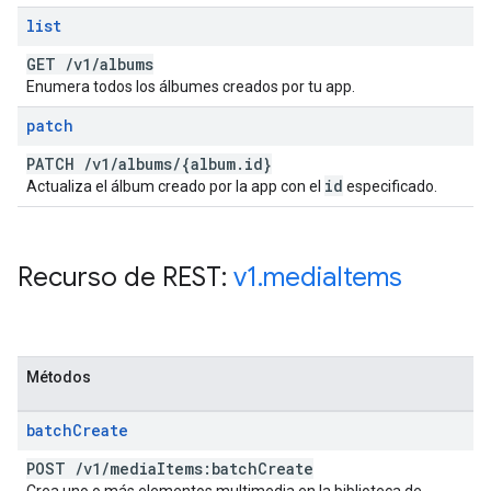
list
GET
/
v1
/
albums
Enumera todos los álbumes creados por tu app.
patch
PATCH
/
v1
/
albums
/
{album
.
id}
id
Actualiza el álbum creado por la app con el
especificado.
Recurso de REST:
v1
.
media
Items
Métodos
batch
Create
POST
/
v1
/
media
Items:batch
Create