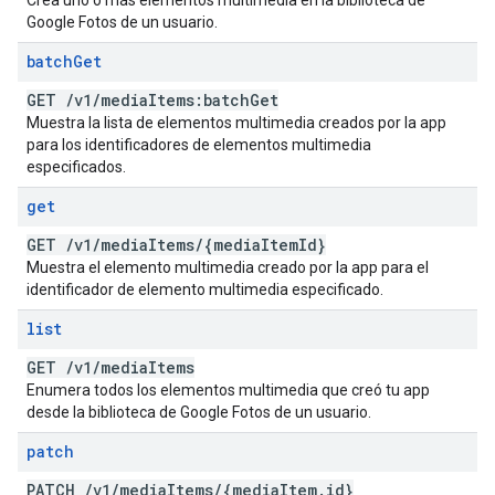
Crea uno o más elementos multimedia en la biblioteca de
Google Fotos de un usuario.
batch
Get
GET
/
v1
/
media
Items:batch
Get
Muestra la lista de elementos multimedia creados por la app
para los identificadores de elementos multimedia
especificados.
get
GET
/
v1
/
media
Items
/
{media
Item
Id}
Muestra el elemento multimedia creado por la app para el
identificador de elemento multimedia especificado.
list
GET
/
v1
/
media
Items
Enumera todos los elementos multimedia que creó tu app
desde la biblioteca de Google Fotos de un usuario.
patch
PATCH
/
v1
/
media
Items
/
{media
Item
.
id}