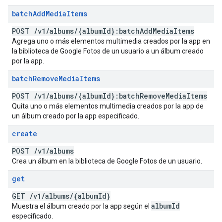
batch
Add
Media
Items
POST
/
v1
/
albums
/
{album
Id}:batch
Add
Media
Items
Agrega uno o más elementos multimedia creados por la app en
la biblioteca de Google Fotos de un usuario a un álbum creado
por la app.
batch
Remove
Media
Items
POST
/
v1
/
albums
/
{album
Id}:batch
Remove
Media
Items
Quita uno o más elementos multimedia creados por la app de
un álbum creado por la app especificado.
create
POST
/
v1
/
albums
Crea un álbum en la biblioteca de Google Fotos de un usuario.
get
GET
/
v1
/
albums
/
{album
Id}
album
Id
Muestra el álbum creado por la app según el
especificado.