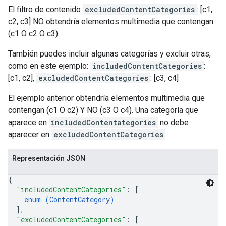
El filtro de contenido
excludedContentCategories
: [c1,
c2, c3] NO obtendría elementos multimedia que contengan
(c1 O c2 O c3).
También puedes incluir algunas categorías y excluir otras,
como en este ejemplo:
includedContentCategories
:
[c1, c2],
excludedContentCategories
: [c3, c4]
El ejemplo anterior obtendría elementos multimedia que
contengan (c1 O c2) Y NO (c3 O c4). Una categoría que
aparece en
includedContentategories
no debe
aparecer en
excludedContentCategories
.
Representación JSON
{
"includedContentCategories"
: 
[
enum (
ContentCategory
)
]
,
"excludedContentCategories"
: 
[