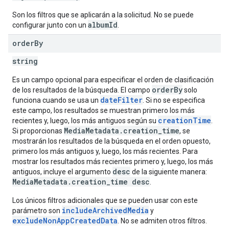
Son los filtros que se aplicarán a la solicitud. No se puede
albumId
configurar junto con un
.
order
By
string
Es un campo opcional para especificar el orden de clasificación
orderBy
de los resultados de la búsqueda. El campo
solo
dateFilter
funciona cuando se usa un
. Si no se especifica
este campo, los resultados se muestran primero los más
creationTime
recientes y, luego, los más antiguos según su
.
MediaMetadata.creation_time
Si proporcionas
, se
mostrarán los resultados de la búsqueda en el orden opuesto,
primero los más antiguos y, luego, los más recientes. Para
mostrar los resultados más recientes primero y, luego, los más
desc
antiguos, incluye el argumento
de la siguiente manera:
MediaMetadata.creation_time desc
.
Los únicos filtros adicionales que se pueden usar con este
includeArchivedMedia
parámetro son
y
excludeNonAppCreatedData
. No se admiten otros filtros.