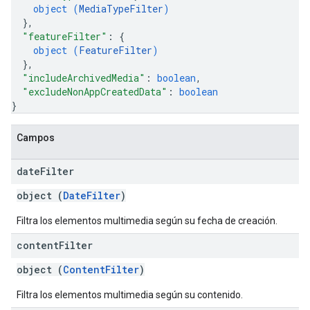
object (
MediaTypeFilter
)
}
,
"featureFilter"
: 
{
object (
FeatureFilter
)
}
,
"includeArchivedMedia"
: 
boolean
,
"excludeNonAppCreatedData"
: 
boolean
}
Campos
date
Filter
object (
DateFilter
)
Filtra los elementos multimedia según su fecha de creación.
content
Filter
object (
ContentFilter
)
Filtra los elementos multimedia según su contenido.