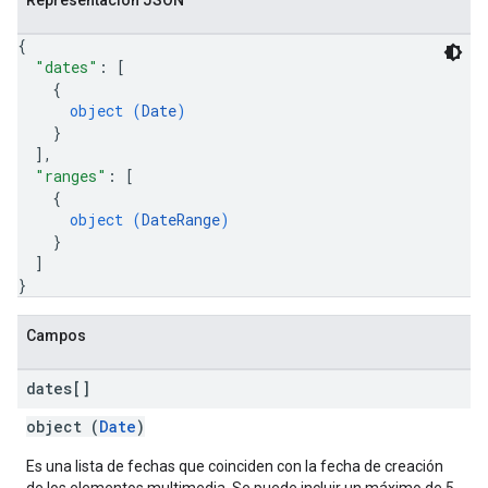
Representación JSON
{
"dates"
: 
[
{
object (
Date
)
}
]
,
"ranges"
: 
[
{
object (
DateRange
)
}
]
}
Campos
dates[]
object (
Date
)
Es una lista de fechas que coinciden con la fecha de creación