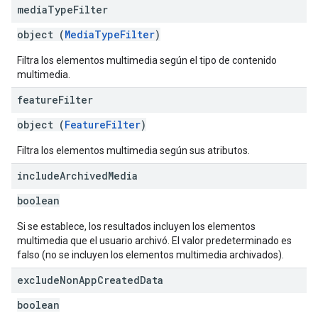
media
Type
Filter
object (
MediaTypeFilter
)
Filtra los elementos multimedia según el tipo de contenido
multimedia.
feature
Filter
object (
FeatureFilter
)
Filtra los elementos multimedia según sus atributos.
include
Archived
Media
boolean
Si se establece, los resultados incluyen los elementos
multimedia que el usuario archivó. El valor predeterminado es
falso (no se incluyen los elementos multimedia archivados).
exclude
Non
App
Created
Data
boolean