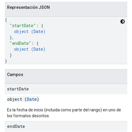
Representación JSON
{
"startDate"
: 
{
object (
Date
)
}
,
"endDate"
: 
{
object (
Date
)
}
}
Campos
start
Date
object (
Date
)
Es la fecha de inicio (incluida como parte del rango) en uno de
los formatos descritos.
end
Date