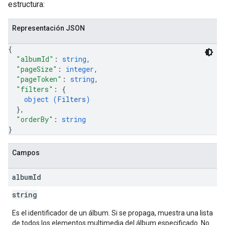
estructura:
Representación JSON
{
"albumId"
: 
string
,
"pageSize"
: 
integer
,
"pageToken"
: 
string
,
"filters"
: 
{
object (
Filters
)
}
,
"orderBy"
: 
string
}
Campos
album
Id
string
Es el identificador de un álbum. Si se propaga, muestra una lista
de todos los elementos multimedia del álbum especificado. No