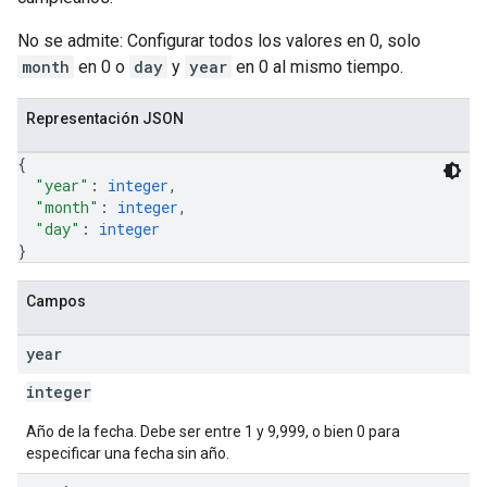
No se admite: Configurar todos los valores en 0, solo
month
en 0 o
day
y
year
en 0 al mismo tiempo.
Representación JSON
{
"year"
: 
integer
,
"month"
: 
integer
,
"day"
: 
integer
}
Campos
year
integer
Año de la fecha. Debe ser entre 1 y 9,999, o bien 0 para
especificar una fecha sin año.