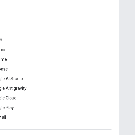
a
roid
ome
base
le AI Studio
le Antigravity
le Cloud
le Play
 all