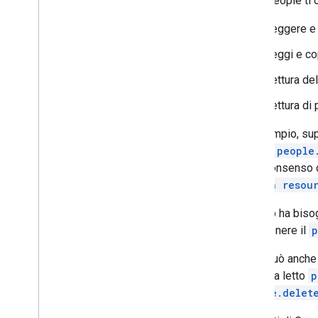
L'API People ti 
Guida alla migrazione dell'API Contatti
Risoluzione dei problemi
Leggere e 
Leggi e co
Lettura del
Lettura di 
Ad esempio, supp
chiama
people
per il consenso 
person resou
Se l'app ha biso
per ottenere il
p
L'app può anche 
da cui ha letto
p
people.delet