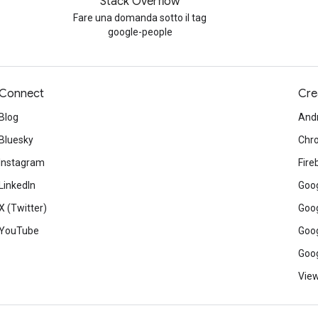
Stack Overflow
Fare una domanda sotto il tag
google-people
Connect
Cre
Blog
And
Bluesky
Chr
Instagram
Fire
LinkedIn
Goog
X (Twitter)
Goog
YouTube
Goog
Goog
View