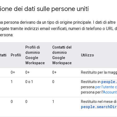
ne dei dati sulle persone uniti
 una persona derivano da un tipo di origine principale. I dati di altre
egate tramite indirizzi email verificati, numeri di telefono o URL d
persona:
Profili di
Contatti del
dominio
dominio
atti
Profili
Utilizzo
Google
Google
Workspace
Workspace
0+
0+
0+
Restituito per la magg
people
1
0 o 1
0
Restituito in
persona
per l'utente 
persona per l'
Account 
0
0
1
Restituito nel mese d
people.searchDir