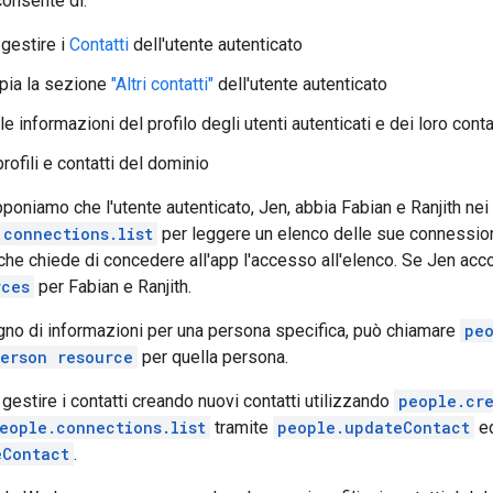
consente di:
gestire i
Contatti
dell'utente autenticato
pia la sezione
"Altri contatti"
dell'utente autenticato
le informazioni del profilo degli utenti autenticati e dei loro conta
profili e contatti del dominio
oniamo che l'utente autenticato, Jen, abbia Fabian e Ranjith nei s
.connections.list
per leggere un elenco delle sue connession
che chiede di concedere all'app l'accesso all'elenco. Se Jen acc
rces
per Fabian e Ranjith.
gno di informazioni per una persona specifica, può chiamare
pe
erson resource
per quella persona.
gestire i contatti creando nuovi contatti utilizzando
people.cr
eople.connections.list
tramite
people.updateContact
ed
eContact
.