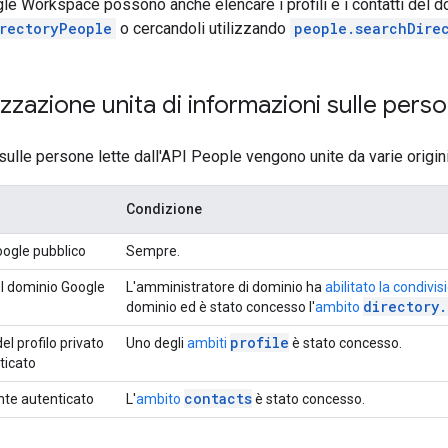
ogle Workspace possono anche elencare i profili e i contatti del d
irectoryPeople
o cercandoli utilizzando
people.searchDire
izzazione unita di informazioni sulle pers
sulle persone lette dall'API People vengono unite da varie origini
Condizione
Google pubblico
Sempre.
del dominio Google
L'amministratore di dominio ha
abilitato la condivis
directory.
dominio ed è stato concesso l'
ambito
profile
el profilo privato
Uno degli
ambiti
è stato concesso.
ticato
contacts
ente autenticato
L'
ambito
è stato concesso.