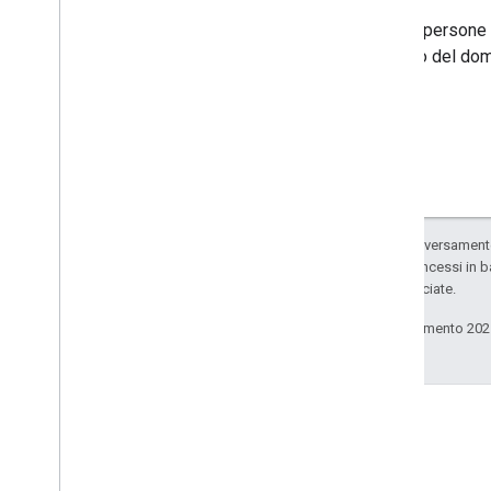
Solo le persone 
contatto del dom
Salvo quando diversamente 
codice sono concessi in b
delle sue consociate.
Ultimo aggiornamento 202