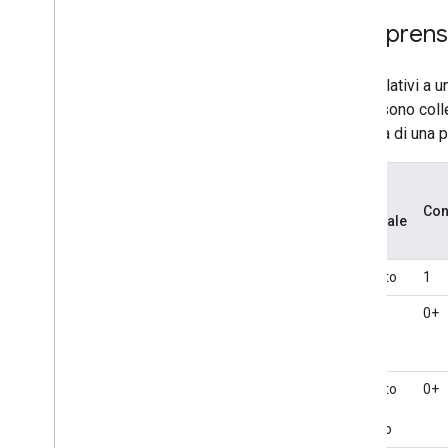
Comprensio
I dati relativi a
origini sono coll
scrittura di una 
Fonte
Cont
principale
Contatto
1
Profilo
0+
Contatto
0+
per il
dominio