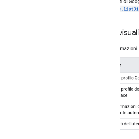
Gli utenti di Go
people.listD
Una visual
Le informazioni 
Origine
Dati del profilo 
dati del profilo 
Workspace
Le informazioni d
dell'utente auten
I contatti dell'ut