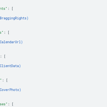
hts"
: 
[
BraggingRights
)
s"
: 
[
CalendarUrl
)
: 
[
ClientData
)
"
: 
[
CoverPhoto
)
ses"
: 
[