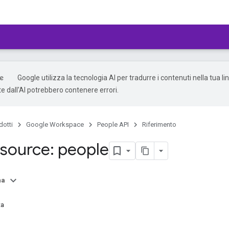
Google utilizza la tecnologia AI per tradurre i contenuti nella tua li
e dall'AI potrebbero contenere errori.
dotti
Google Workspace
People API
Riferimento
source: people
na
ta