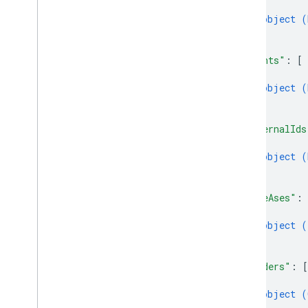
{
object (
}
]
,
"events"
: 
[
{
object (
}
]
,
"externalIds
{
object (
}
]
,
"fileAses"
: 
{
object (
}
]
,
"genders"
: 
[
{
object (
}