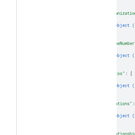
}
]
,
"organizatio
{
object (
}
]
,
"phoneNumber
{
object (
}
]
,
"photos"
: 
[
{
object (
}
]
,
"relations"
:
{
object (
}
]
,
"relationshi