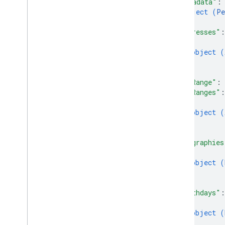
Tipo di origine di lettura
"metadata"
:
object (
Pe
Richiesta
}
,
Search
Response
"addresses"
:
Stato
{
object (
Funzionalità standard
}
]
,
Parametri di ricerca
"ageRange"
: 
"ageRanges"
:
Riferimento alla libreria client
{
Browser
object (
Go
}
]
,
Java
"biographies
.
NET
{
Node
.
js
object (
PHP
}
Python
]
,
"birthdays"
:
Ruby
{
object (
}