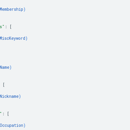
Membership
)
s"
: 
[
MiscKeyword
)
Name
)
: 
[
Nickname
)
"
: 
[
Occupation
)