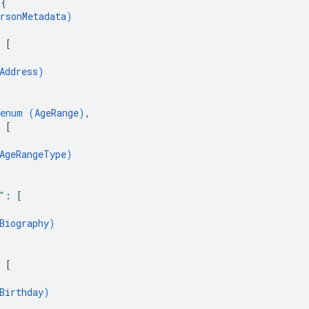
 
{
rsonMetadata
)
 
[
Address
)
enum (
AgeRange
)
,
 
[
AgeRangeType
)
"
: 
[
Biography
)
 
[
Birthday
)