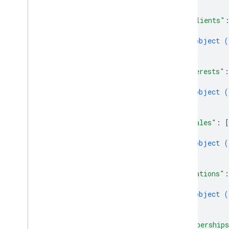
]
,
"imClients"
{
object (
}
]
,
"interests"
:
{
object (
}
]
,
"locales"
: 
[
{
object (
}
]
,
"locations"
:
{
object (
}
]
,
"membership