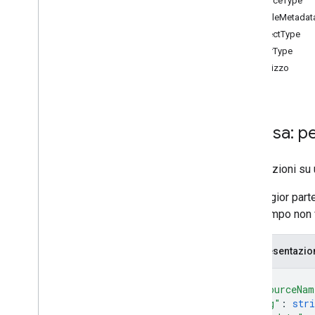
SourceType
create
Contact
ProfileMetadat
elimina
Contatto
ObjectType
elimina
Foto
Foto
UserType
get
Indirizzo
get
Batch
Get
elenco
Persone
ricerca
Contatti
Risorsa: p
ricerca
Directory
Persone
aggiorna contatto
aggiorna
Contatto
Foto
Informazioni su u
connessioni
.
persone
La maggior parte
ogni campo non 
Tipi
Batch
Create
Contact
Error
Details
Batch
Update
Contact
Error
Details
Rappresentazi
Tipo
Fonte
Unioni
{
Tipo
Fonte
Fonte
"resourceNam
Risposta persone
"etag"
: 
stri