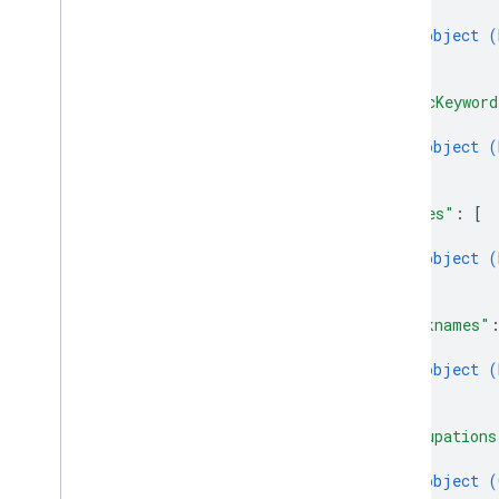
{
object (
}
]
,
"miscKeyword
{
object (
}
]
,
"names"
: 
[
{
object (
}
]
,
"nicknames"
{
object (
}
]
,
"occupations
{
object (