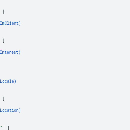
: 
[
ImClient
)
 
[
Interest
)
Locale
)
 
[
Location
)
s"
: 
[