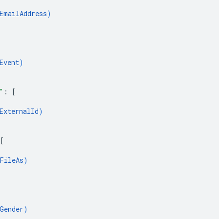
EmailAddress
)
Event
)
"
: 
[
ExternalId
)
[
FileAs
)
Gender
)