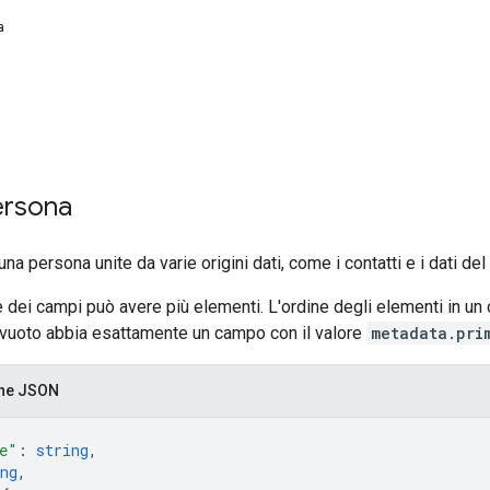
a
ersona
na persona unite da varie origini dati, come i contatti e i dati del 
 dei campi può avere più elementi. L'ordine degli elementi in un
vuoto abbia esattamente un campo con il valore
metadata.pri
one JSON
e"
: 
string
,
ng
,