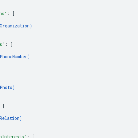
ns"
: 
[
Organization
)
s"
: 
[
PhoneNumber
)
Photo
)
 
[
Relation
)
pInterests"
: 
[