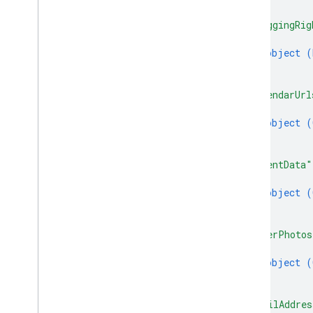
]
,
"braggingRig
{
object (
}
]
,
"calendarUrl
{
object (
}
]
,
"clientData"
{
object (
}
]
,
"coverPhotos
{
object (
}
]
,
"emailAddres