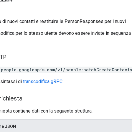
zzazione
 di nuovi contatti e restituire le PersonResponses per i nuovi
modifica per lo stesso utente devono essere inviate in sequenza 
TTP
/people.googleapis.com/v1/people:batchCreateContacts
 sintassi di
transcodifica gRPC
.
richiesta
chiesta contiene dati con la seguente struttura:
one JSON