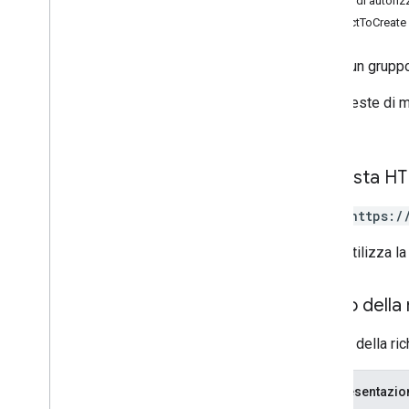
Ambiti di autori
create
Contact
ContactToCreate
elimina
Contatto
elimina
Foto
Foto
Creare un gruppo
get
Le richieste di 
get
Batch
Get
errori.
elenco
Persone
ricerca
Contatti
ricerca
Directory
Persone
Richiesta H
aggiorna contatto
aggiorna
Contatto
Foto
POST https:/
connessioni
.
persone
L'URL utilizza la
Tipi
Batch
Create
Contact
Error
Details
Corpo della 
Batch
Update
Contact
Error
Details
Il corpo della ri
Tipo
Fonte
Unioni
Tipo
Fonte
Fonte
Risposta persone
Rappresentazi