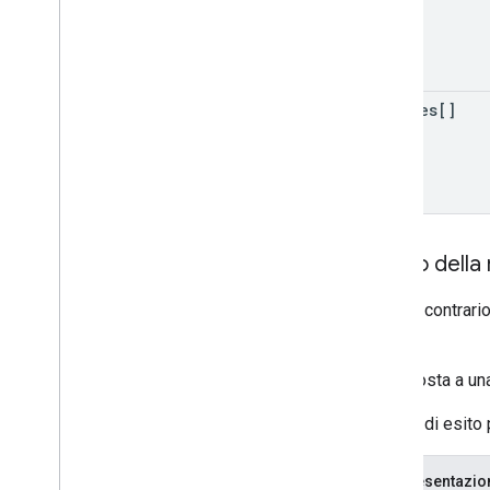
sources[]
Corpo della 
In caso contrario
valido.
La risposta a una
In caso di esito 
Rappresentazi