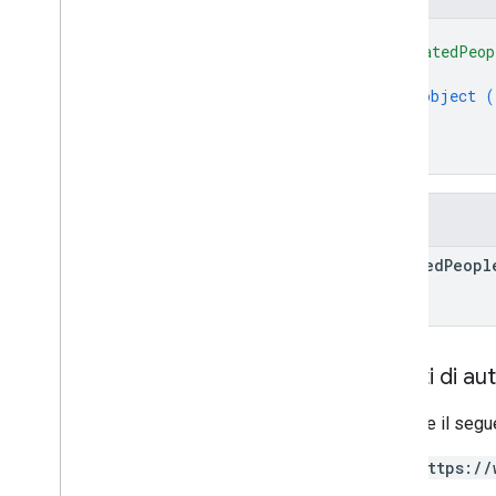
{
"createdPeop
{
object (
}
]
}
Campi
created
Peopl
Ambiti di au
Richiede il segu
https://