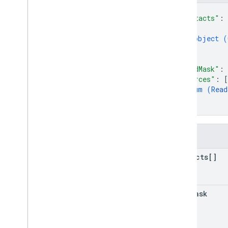
Tipo di origine di lettura
{
Richiesta
"contacts"
: 
Search
Response
{
Stato
object (
}
]
,
Funzionalità standard
"readMask"
: 
Parametri di ricerca
"sources"
: 
[
enum (
Read
Riferimento alla libreria client
]
}
Browser
Go
Java
Campi
.
NET
contacts[]
Node
.
js
PHP
Python
read
Mask
Ruby