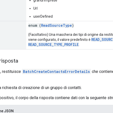
grandi imprese
Url
userDefined
enum (
ReadSourceType
)
(Facoltativo) Una maschera dei tipi di origine da restit
READ_SOUR
viene configurato, il valore predefinito è
READ_SOURCE_TYPE_PROFILE
.
risposta
, restituisce
BatchCreateContactsErrorDetails
che contiene
 richiesta di creazione di un gruppo di contatti.
positivo, il corpo della risposta contiene dati con la seguente stru
one JSON