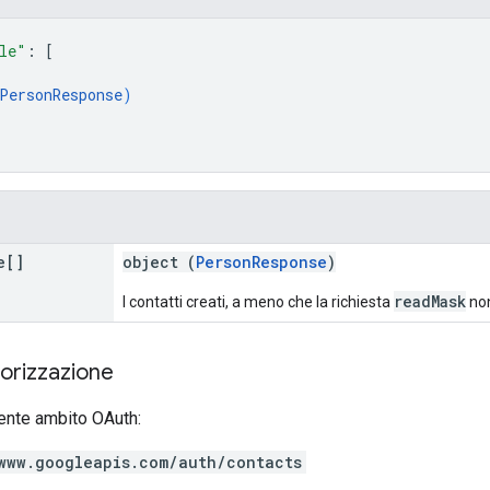
le"
: 
[
PersonResponse
)
e[]
object (
PersonResponse
)
readMask
I contatti creati, a meno che la richiesta
non
torizzazione
ente ambito OAuth:
www.googleapis.com/auth/contacts