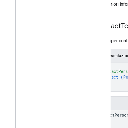
Per ulteriori inf
Contact
T
Un wrapper conte
Rappresentazi
{
"contactPers
object (
Pe
}
}
Campi
contact
Perso