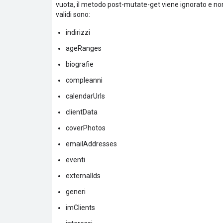
vuota, il metodo post-mutate-get viene ignorato e non v
validi sono:
indirizzi
ageRanges
biografie
compleanni
calendarUrls
clientData
coverPhotos
emailAddresses
eventi
externalIds
generi
imClients