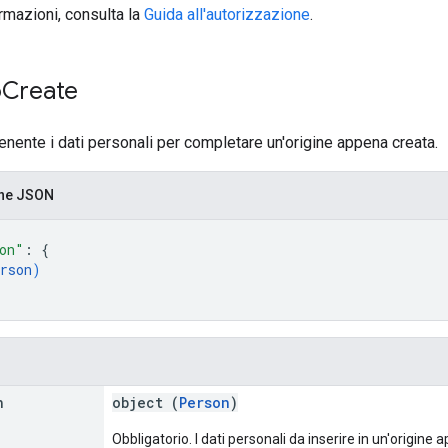
ormazioni, consulta la
Guida all'autorizzazione
.
o
Create
nente i dati personali per completare un'origine appena creata.
one JSON
on"
: 
{
rson
)
n
object (
Person
)
Obbligatorio. I dati personali da inserire in un'origine