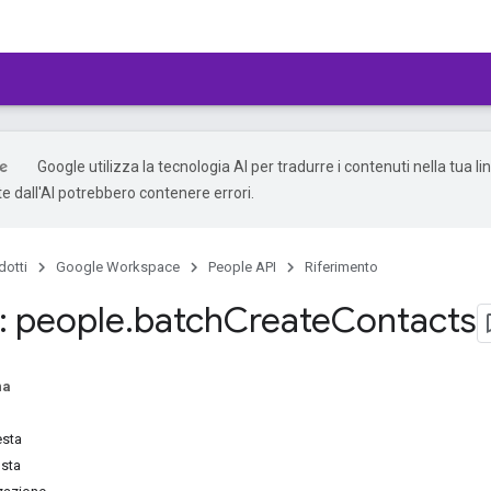
Google utilizza la tecnologia AI per tradurre i contenuti nella tua li
e dall'AI potrebbero contenere errori.
dotti
Google Workspace
People API
Riferimento
 people
.
batch
Create
Contacts
na
esta
osta