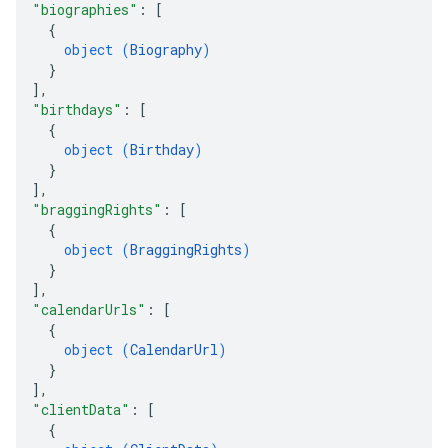
"biographies"
: 
[
{
object (
Biography
)
}
]
,
"birthdays"
: 
[
{
object (
Birthday
)
}
]
,
"braggingRights"
: 
[
{
object (
BraggingRights
)
}
]
,
"calendarUrls"
: 
[
{
object (
CalendarUrl
)
}
]
,
"clientData"
: 
[
{