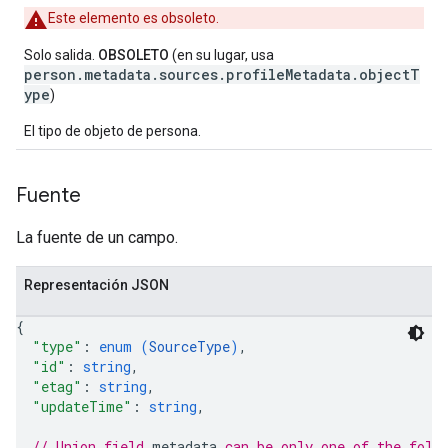
Este elemento es obsoleto.
Solo salida.
OBSOLETO
(en su lugar, usa
person.metadata.sources.profileMetadata.objectT
ype
)
El tipo de objeto de persona.
Fuente
La fuente de un campo.
Representación JSON
{
"type"
: 
enum (
SourceType
)
,
"id"
: 
string
,
"etag"
: 
string
,
"updateTime"
: 
string
,
// Union field 
metadata
 can be only one of the foll