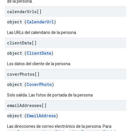
de la persona.
calendar
Urls[]
object (
CalendarUrl
)
Las URLs del calendario de la persona.
client
Data[]
object (
ClientData
)
Los datos del cliente de la persona.
cover
Photos[]
object (
CoverPhoto
)
Solo salida. Las fotos de portada de la persona
email
Addresses[]
object (
EmailAddress
)
Las direcciones de correo electrónico de la persona. Para