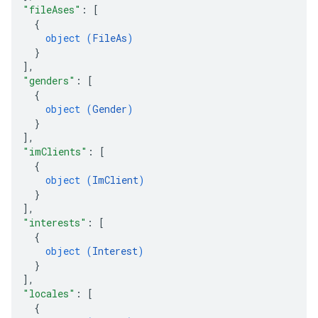
"fileAses"
: 
[
{
object (
FileAs
)
}
]
,
"genders"
: 
[
{
object (
Gender
)
}
]
,
"imClients"
: 
[
{
object (
ImClient
)
}
]
,
"interests"
: 
[
{
object (
Interest
)
}
]
,
"locales"
: 
[
{