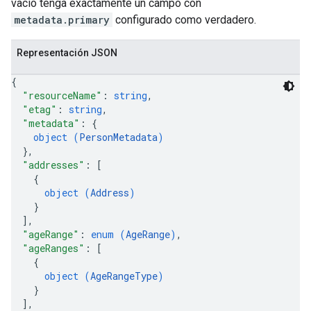
vacío tenga exactamente un campo con
metadata.primary
configurado como verdadero.
Representación JSON
{
"resourceName"
: 
string
,
"etag"
: 
string
,
"metadata"
: 
{
object (
PersonMetadata
)
}
,
"addresses"
: 
[
{
object (
Address
)
}
]
,
"ageRange"
: 
enum (
AgeRange
)
,
"ageRanges"
: 
[
{
object (
AgeRangeType
)
}
]
,