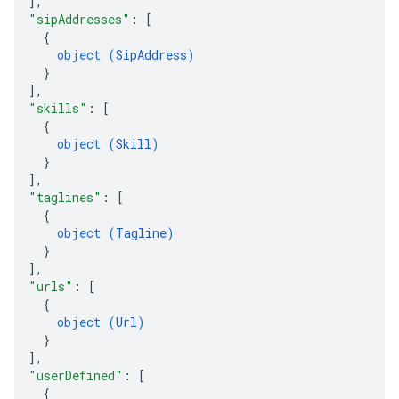
]
,
"sipAddresses"
: 
[
{
object (
SipAddress
)
}
]
,
"skills"
: 
[
{
object (
Skill
)
}
]
,
"taglines"
: 
[
{
object (
Tagline
)
}
]
,
"urls"
: 
[
{
object (
Url
)
}
]
,
"userDefined"
: 
[
{