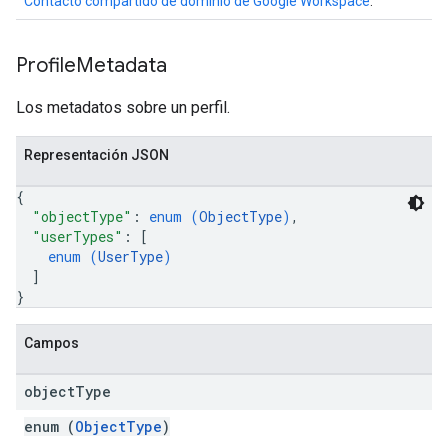
Contacto compartido de dominio de Google Workspace
.
Profile
Metadata
Los metadatos sobre un perfil.
Representación JSON
{
"objectType"
: 
enum (
ObjectType
)
,
"userTypes"
: 
[
enum (
UserType
)
]
}
Campos
object
Type
enum (
ObjectType
)