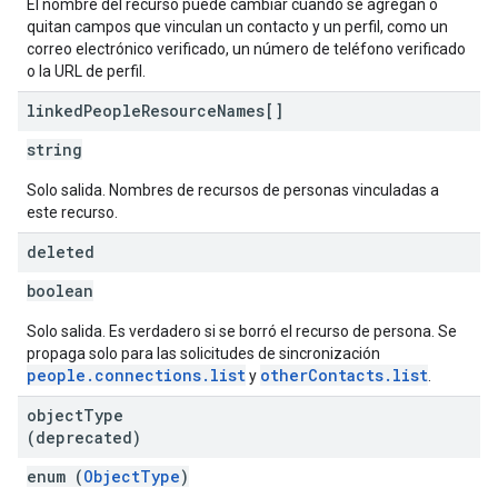
El nombre del recurso puede cambiar cuando se agregan o
quitan campos que vinculan un contacto y un perfil, como un
correo electrónico verificado, un número de teléfono verificado
o la URL de perfil.
linked
People
Resource
Names[]
string
Solo salida. Nombres de recursos de personas vinculadas a
este recurso.
deleted
boolean
Solo salida. Es verdadero si se borró el recurso de persona. Se
propaga solo para las solicitudes de sincronización
people.connections.list
otherContacts.list
y
.
object
Type
(deprecated)
enum (
ObjectType
)