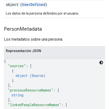
object (
UserDefined
)
Los datos de la persona definidos por el usuario.
Person
Metadata
Los metadatos sobre una persona.
Representación JSON
{
"sources"
: 
[
{
object (
Source
)
}
]
,
"previousResourceNames"
: 
[
string
]
,
"linkedPeopleResourceNames"
: 
[