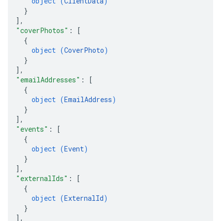
object (
ClientData
)
}
]
,
"coverPhotos"
: 
[
{
object (
CoverPhoto
)
}
]
,
"emailAddresses"
: 
[
{
object (
EmailAddress
)
}
]
,
"events"
: 
[
{
object (
Event
)
}
]
,
"externalIds"
: 
[
{
object (
ExternalId
)
}
]
,