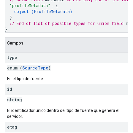
"profileMetadata"
: 
{
object (
ProfileMetadata
)
}
// End of list of possible types for union field 
me
}
Campos
type
enum (
SourceType
)
Es el tipo de fuente.
id
string
El identificador único dentro del tipo de fuente que genera el
servidor.
etag