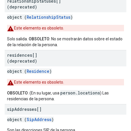
relationship
Statuses[]
(deprecated)
object (
RelationshipStatus
)
Este elemento es obsoleto.
Solo salida.
OBSOLETO
: No se mostrarán datos sobre el estado
de la relación de la persona.
residences[]
(deprecated)
object (
Residence
)
Este elemento es obsoleto.
person.locations
OBSOLETO
: (En su lugar, usa
) Las
residencias de la persona.
sip
Addresses[]
object (
SipAddress
)
Son las direcciones SIP de la persona.