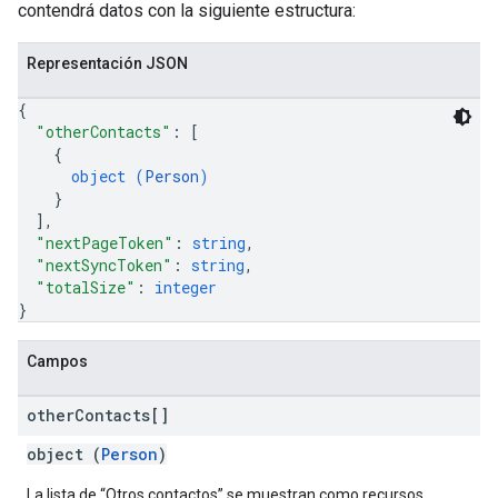
contendrá datos con la siguiente estructura:
Representación JSON
{
"otherContacts"
: 
[
{
object (
Person
)
}
]
,
"nextPageToken"
: 
string
,
"nextSyncToken"
: 
string
,
"totalSize"
: 
integer
}
Campos
other
Contacts[]
object (
Person
)
La lista de “Otros contactos” se muestran como recursos