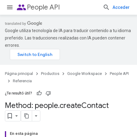
people
People API
Acceder
Google utiliza tecnología de IA para traducir contenido a tu idioma
preferido. Las traducciones realizadas con IA pueden contener
errores.
Página principal
Productos
Google Workspace
People API
Referencia
¿Te resultó útil?
Method: people
.
create
Contact
En esta página