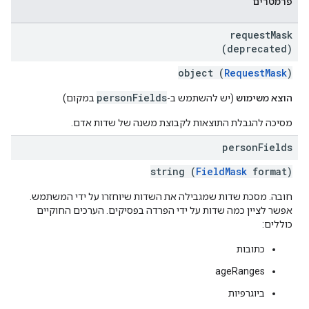
פרמטרים
request
Mask
(deprecated)
object (
RequestMask
)
personFields
הוצא משימוש
(יש להשתמש ב-
במקום)
מסיכה להגבלת התוצאות לקבוצת משנה של שדות אדם.
person
Fields
string (
FieldMask
format)
חובה. מסכת שדות שמגבילה את השדות שיוחזרו על ידי המשתמש.
אפשר לציין כמה שדות על ידי הפרדה בפסיקים. הערכים החוקיים
כוללים:
כתובות
ageRanges
ביוגרפיות