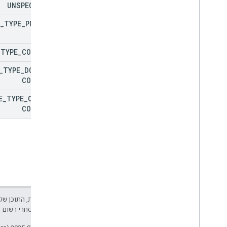
UNSPECIFIED
Batch
Update
Contacts
Error
Details
סוג המיזוג של Directory
Source
Merge
_
TYPE
_
PROFILE
סוג הספרייה
תגובה אישית
_
TYPE
_
CONTACT
סוג מקור קריאה
_
TYPE
_
DOMAIN
_
מסכת בקשה
CONTACT
חיפוש תגובה
סטטוס
E
_
TYPE
_
OTHER
_
CONTACT
תכונות רגילות
פרמטרים של שאילתה
הפניה לספריית הלקוחות
דפדפן
Go
Java
אלא אם צוין אחרת, התוכן של 
.
NET
Java הוא סימן מסחרי רשום של חברת Oracle ו/או של השותפים העצמאיים שלה.
Node
.
js