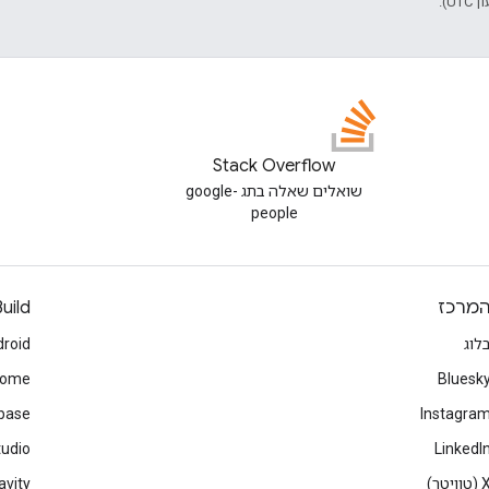
Stack Overflow
שואלים שאלה בתג google-
people
מרכז
uild
לוג
roid
rome
Bluesk
ebase
Instagra
tudio
LinkedI
(טוויטר)
avity