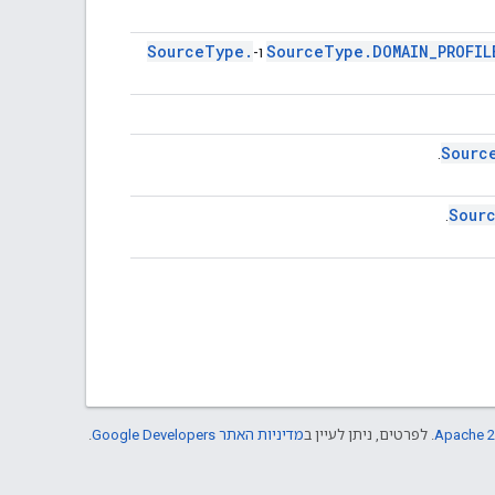
Source
Type
.
Source
Type
.
DOMAIN
_
PROFIL
ו-
Sourc
.
Sour
.
Apache 2
. לפרטים, ניתן לעיין ב
מדיניות האתר Google Developers‏
.‏