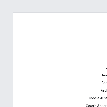
B
And
Ch
Fir
Google AI S
Google Antigr