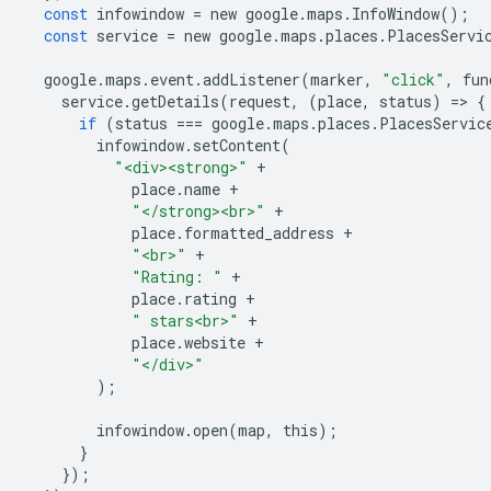
const
infowindow
=
new
google
.
maps
.
InfoWindow
();
const
service
=
new
google
.
maps
.
places
.
PlacesServi
google
.
maps
.
event
.
addListener
(
marker
,
"click"
,
fun
service
.
getDetails
(
request
,
(
place
,
status
)
=
>
{
if
(
status
===
google
.
maps
.
places
.
PlacesServic
infowindow
.
setContent
(
"<div><strong>"
+
place
.
name
+
"</strong><br>"
+
place
.
formatted_address
+
"<br>"
+
"Rating: "
+
place
.
rating
+
" stars<br>"
+
place
.
website
+
"</div>"
);
infowindow
.
open
(
map
,
this
);
}
});