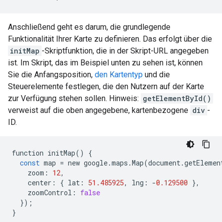
Anschließend geht es darum, die grundlegende
Funktionalität Ihrer Karte zu definieren. Das erfolgt über die
initMap
-Skriptfunktion, die in der Skript-URL angegeben
ist. Im Skript, das im Beispiel unten zu sehen ist, können
Sie die Anfangsposition,
den Kartentyp
und die
Steuerelemente festlegen, die den Nutzern auf der Karte
zur Verfügung stehen sollen. Hinweis:
getElementById()
verweist auf die oben angegebene, kartenbezogene
div
-
ID.
function
initMap
()
{
const
map
=
new
google
.
maps
.
Map
(
document
.
getElemen
zoom
:
12
,
center
:
{
lat
:
51.485925
,
lng
:
-
0.129500
},
zoomControl
:
false
});
}