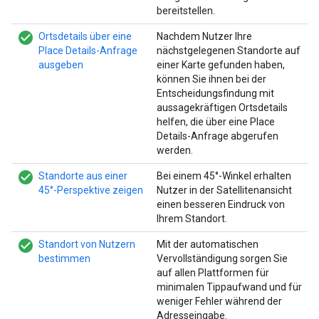
bereitstellen.
check_circle_filled
Ortsdetails über eine
Nachdem Nutzer Ihre
Place Details-Anfrage
nächstgelegenen Standorte auf
ausgeben
einer Karte gefunden haben,
können Sie ihnen bei der
Entscheidungsfindung mit
aussagekräftigen Ortsdetails
helfen, die über eine Place
Details-Anfrage abgerufen
werden.
check_circle_filled
Standorte aus einer
Bei einem 45°-Winkel erhalten
45°-Perspektive zeigen
Nutzer in der Satellitenansicht
einen besseren Eindruck von
Ihrem Standort.
check_circle_filled
Standort von Nutzern
Mit der automatischen
bestimmen
Vervollständigung sorgen Sie
auf allen Plattformen für
minimalen Tippaufwand und für
weniger Fehler während der
Adresseingabe.