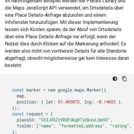
Im nachfolgenden Beispiel werden die Places Library und
die Maps JavaScript API verwendet, um Ortsdetails über
eine Place Details-Anfrage abzurufen und einem
Infofenster hinzuzufügen. Mit dieser Implementierung
lassen sich Kosten sparen, da der Abruf von Ortsdetails
über eine Place Details-Anfrage nur erfolgt, wenn der
Nutzer dies durch Klicken auf die Markierung anfordert. Es
werden also nicht von vornherein Details für alle Standorte
abgefragt, obwohl möglicherweise gar kein Interesse daran
besteht.
const
marker
=
new
google
.
maps
.
Marker
({
map
,
position
:
{
lat
:
51.493073
,
lng
:
-
0.14655
},
});
const
request
=
{
placeId
:
"ChIJVSZzVR8FdkgRTyQkxxLQmVU"
,
fields
:
[
"name"
,
"formatted_address"
,
"rating"
,
};