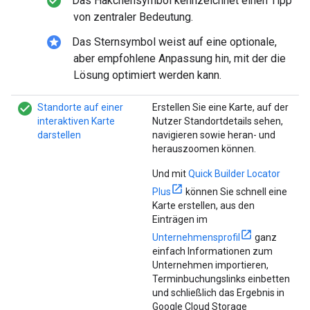
check_circle_filled
Das Häkchensymbol kennzeichnet einen Tipp
von zentraler Bedeutung.
stars
Das Sternsymbol weist auf eine optionale,
aber empfohlene Anpassung hin, mit der die
Lösung optimiert werden kann.
check_circle_filled
Standorte auf einer
Erstellen Sie eine Karte, auf der
interaktiven Karte
Nutzer Standortdetails sehen,
darstellen
navigieren sowie heran- und
herauszoomen können.
Und mit
Quick Builder Locator
Plus
können Sie schnell eine
Karte erstellen, aus den
Einträgen im
Unternehmensprofil
ganz
einfach Informationen zum
Unternehmen importieren,
Terminbuchungslinks einbetten
und schließlich das Ergebnis in
Google Cloud Storage