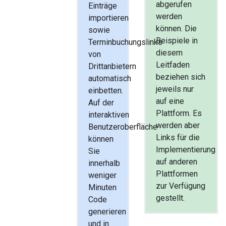
abgerufen
Einträge
werden
importieren
können. Die
sowie
Beispiele in
Terminbuchungslinks
diesem
von
Leitfaden
Drittanbietern
beziehen sich
automatisch
jeweils nur
einbetten.
auf eine
Auf der
Plattform. Es
interaktiven
werden aber
Benutzeroberfläche
Links für die
können
Implementierung
Sie
auf anderen
innerhalb
Plattformen
weniger
zur Verfügung
Minuten
gestellt.
Code
generieren
und in