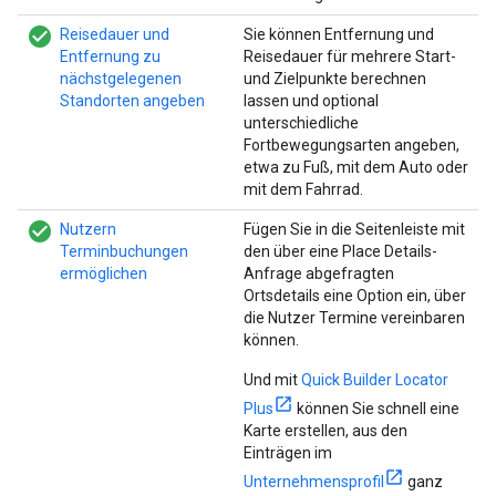
check_circle_filled
Reisedauer und
Sie können Entfernung und
Entfernung zu
Reisedauer für mehrere Start-
nächstgelegenen
und Zielpunkte berechnen
Standorten angeben
lassen und optional
unterschiedliche
Fortbewegungsarten angeben,
etwa zu Fuß, mit dem Auto oder
mit dem Fahrrad.
check_circle_filled
Nutzern
Fügen Sie in die Seitenleiste mit
Terminbuchungen
den über eine Place Details-
ermöglichen
Anfrage abgefragten
Ortsdetails eine Option ein, über
die Nutzer Termine vereinbaren
können.
Und mit
Quick Builder Locator
Plus
können Sie schnell eine
Karte erstellen, aus den
Einträgen im
Unternehmensprofil
ganz