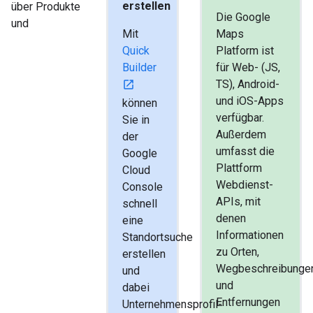
erstellen
über Produkte
Die Google
und
Mit
Maps
Quick
Platform ist
Builder
für Web- (JS,
TS), Android-
und iOS-Apps
können
verfügbar.
Sie in
Außerdem
der
umfasst die
Google
Plattform
Cloud
Webdienst-
Console
APIs, mit
schnell
denen
eine
Informationen
Standortsuche
zu Orten,
erstellen
Wegbeschreibunge
und
und
dabei
Entfernungen
Unternehmensprofil-