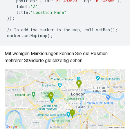
position
:
{
lat
:
51.493073
,
lng
:
-
0.146550
},
label
:
"A"
,
title
:
"Location Name"
});
//
To
add
the
marker
to
the
map
,
call
setMap
();
marker
.
setMap
(
map
);
Mit wenigen Markierungen können Sie die Position
mehrerer Standorte gleichzeitig sehen.