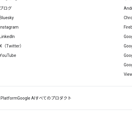
ブログ
And
Bluesky
Chr
Instagram
Fire
LinkedIn
Goog
X（Twitter）
Goog
YouTube
Goog
Goog
View
 Platform
Google AI
すべてのプロダクト