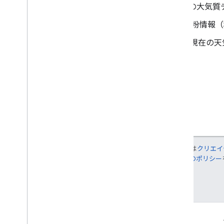
Air Quality API
: 特定の場所の大気
Pollen API
: 特定の場所の花粉情報
Weather API
: 特定の場所の現在の天
特に記載のない限り、このページのコンテンツは
クリエイ
れます。詳しくは、
Google Developers サイトのポリシー
最終更新日 2025-07-26 UTC。
つながる