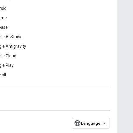
roid
ome
base
le AI Studio
le Antigravity
le Cloud
le Play
 all