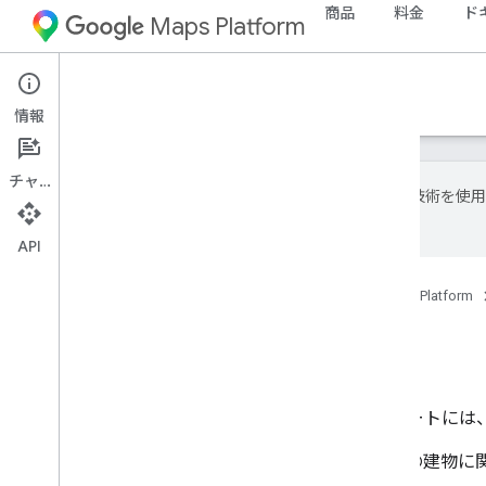
商品
料金
ド
Maps Platform
Documentation
情報
チャット
Google は AI 
場合があります。
API
ホーム
プロダクト
Google Maps Platform
環境 API
Google の Environment API スイ
Solar API
: 世界中の数億もの建物