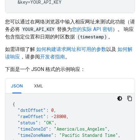
  &key=YOUR_API_KEY
您可以通过在网络浏览器中输入相应网址来测试此功能（请
务必将
YOUR_API_KEY
替换为
您的实际 API 密钥
）。 响应
包含指定位置和日期的时区数据
(timestamp)
。
如需详细了解
如何构建请求网址和可用的参数
以及
如何解
读响应
，请参阅
开发者指南
。
下面是一个 JSON 格式的示例响应：
JSON
XML
{
"dstOffset"
:
0
,
"rawOffset"
:
-28800
,
"status"
:
"OK"
,
"timeZoneId"
:
"America/Los_Angeles"
,
"timeZoneName"
:
"Pacific Standard Time"
,