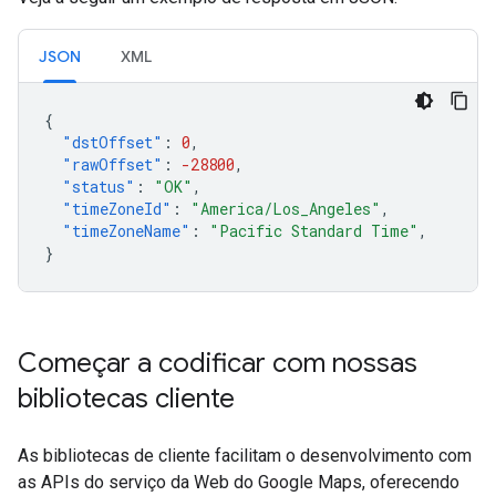
JSON
XML
{
"dstOffset"
:
0
,
"rawOffset"
:
-28800
,
"status"
:
"OK"
,
"timeZoneId"
:
"America/Los_Angeles"
,
"timeZoneName"
:
"Pacific Standard Time"
,
}
Começar a codificar com nossas
bibliotecas cliente
As bibliotecas de cliente facilitam o desenvolvimento com
as APIs do serviço da Web do Google Maps, oferecendo