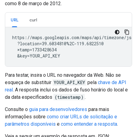
como 8 de março de 2012.
URL
curl
https://maps.googleapis.com/maps/api/timezone/json

  ?location=39.6034810%2C-119.6822510

  ×tamp=1733428634

  &key=YOUR_API_KEY
Para testar, insira o URL no navegador da Web. Não se
esqueça de substituir
YOUR_API_KEY
pela
chave de API
real
. A resposta inclui os dados de fuso horário do local e
da data especificados
(timestamp)
.
Consulte o
guia para desenvolvedores
para mais
informações sobre
como criar URLs de solicitação e
parâmetros disponíveis
e
como entender a resposta
.
Veja a seguir um exemplo de resposta em JSON: