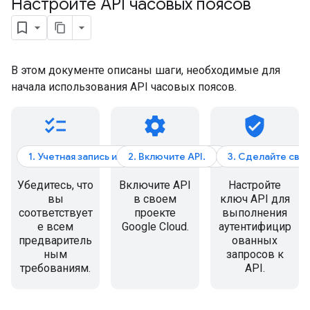
Настройте API часовых поясов
В этом документе описаны шаги, необходимые для
начала использования API часовых поясов.
checklist
settings
verified_user
1. Учетная запись и выставление счетов
2. Включите API.
3. Сделайте сво
Убедитесь, что
Включите API
Настройте
вы
в своем
ключ API для
соответствует
проекте
выполнения
е всем
Google Cloud.
аутентифицир
предваритель
ованных
ным
запросов к
требованиям.
API.