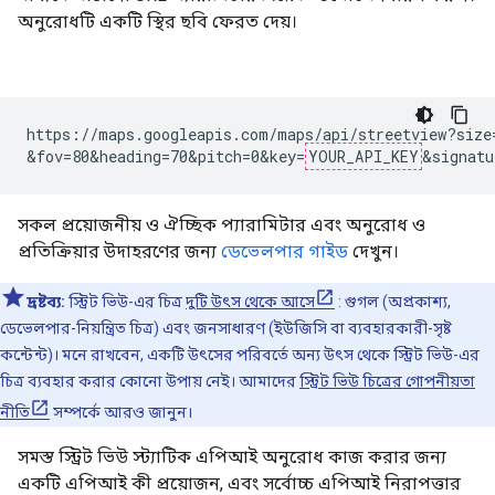
অনুরোধটি একটি স্থির ছবি ফেরত দেয়।
https://maps.googleapis.com/maps/api/streetview?size=
&fov=80&heading=70&pitch=0&key=
YOUR_API_KEY
&signatu
সকল প্রয়োজনীয় ও ঐচ্ছিক প্যারামিটার এবং অনুরোধ ও
প্রতিক্রিয়ার উদাহরণের জন্য
ডেভেলপার গাইড
দেখুন।
দ্রষ্টব্য:
স্ট্রিট ভিউ-এর চিত্র
দুটি উৎস থেকে আসে
: গুগল (অপ্রকাশ্য,
ডেভেলপার-নিয়ন্ত্রিত চিত্র) এবং জনসাধারণ (ইউজিসি বা ব্যবহারকারী-সৃষ্ট
কন্টেন্ট)। মনে রাখবেন, একটি উৎসের পরিবর্তে অন্য উৎস থেকে স্ট্রিট ভিউ-এর
চিত্র ব্যবহার করার কোনো উপায় নেই। আমাদের
স্ট্রিট ভিউ চিত্রের গোপনীয়তা
নীতি
সম্পর্কে আরও জানুন।
সমস্ত স্ট্রিট ভিউ স্ট্যাটিক এপিআই অনুরোধ কাজ করার জন্য
একটি এপিআই কী প্রয়োজন, এবং সর্বোচ্চ এপিআই নিরাপত্তার