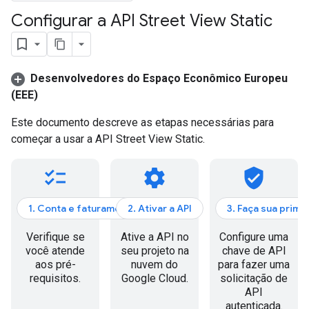
Configurar a API Street View Static
Desenvolvedores do Espaço Econômico Europeu
(EEE)
Este documento descreve as etapas necessárias para
começar a usar a API Street View Static.
checklist
settings
verified_user
1. Conta e faturamento
2. Ativar a API
3. Faça sua prime
Verifique se
Ative a API no
Configure uma
você atende
seu projeto na
chave de API
aos pré-
nuvem do
para fazer uma
requisitos.
Google Cloud.
solicitação de
API
autenticada.