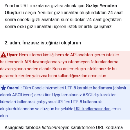
Yeni bir URL imzalama gizlisi almak için
Gizliyi Yeniden
Oluştur
'u seçin. Yeni bir gizli anahtar oluşturduktan 24 saat
sonra önceki gizli anahtarın süresi dolar. 24 saat geçtikten
sonra eski gizli anahtarı içeren istekler artık çalışmaz.
2
.
adım: İmzasız isteğinizi oluşturun
Uyarı:
Hem istemci kimliği hem de API anahtarı içeren istekler
beklenmedik API davranışlarına veya istenmeyen faturalandırma
davranışlarına neden olabilir. Bunu önlemek için isteklerinizde bu
parametrelerden yalnızca birini kullandığınızdan emin olun.
Önemli:
Tüm Google hizmetleri UTF-8 karakter kodlaması (dolaylı
olarak ASCII içerir) gerektirir. Uygulamalarınız ASCII dışı karakter
kümeleri kullanarak çalışıyorsa URL'leri UTF-8 kullanarak
oluşturduklarından ve düzgün bir şekilde
URL kodlamasından
emin
olun.
Aşağıdaki tabloda
listelenmeyen
karakterlere URL kodlama