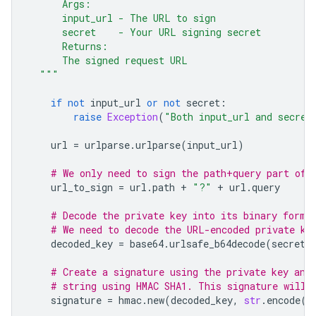
      Args:
      input_url - The URL to sign
      secret    - Your URL signing secret
      Returns:
      The signed request URL
  """
if
not
input_url
or
not
secret
:
raise
Exception
(
"Both input_url and secret
url
=
urlparse
.
urlparse
(
input_url
)
# We only need to sign the path+query part of 
url_to_sign
=
url
.
path
+
"?"
+
url
.
query
# Decode the private key into its binary forma
# We need to decode the URL-encoded private ke
decoded_key
=
base64
.
urlsafe_b64decode
(
secret
)
# Create a signature using the private key and
# string using HMAC SHA1. This signature will 
signature
=
hmac
.
new
(
decoded_key
,
str
.
encode
(
u