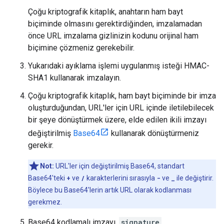
Çoğu kriptografik kitaplık, anahtarın ham bayt
biçiminde olmasını gerektirdiğinden, imzalamadan
önce URL imzalama gizlinizin kodunu orijinal ham
biçimine çözmeniz gerekebilir.
Yukarıdaki ayıklama işlemi uygulanmış isteği HMAC-
SHA1 kullanarak imzalayın.
Çoğu kriptografik kitaplık, ham bayt biçiminde bir imza
oluşturduğundan, URL'ler için URL içinde iletilebilecek
bir şeye dönüştürmek üzere, elde edilen ikili imzayı
değiştirilmiş
Base64
kullanarak dönüştürmeniz
gerekir.
Not:
URL'ler için değiştirilmiş Base64, standart
Base64'teki
+
ve
/
karakterlerini sırasıyla
-
ve
_
ile değiştirir.
Böylece bu Base64'lerin artık URL olarak kodlanması
gerekmez.
Base64 kodlamalı imzayı,
signature