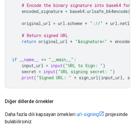
# Encode the binary signature into base64 for 
encoded_signature
=
base64
.
urlsafe_b64encode
(
s
original_url
=
url
.
scheme
+
"://"
+
url
.
netloc
# Return signed URL
return
original_url
+
"&signature="
+
encoded_
if
__name__
==
"__main__"
:
input_url
=
input
(
"URL to Sign: "
)
secret
=
input
(
"URL signing secret: "
)
print
(
"Signed URL: "
+
sign_url
(
input_url
,
sec
Diğer dillerde örnekler
Daha fazla dili kapsayan örnekleri
url-signing
projesinde
bulabilirsiniz.