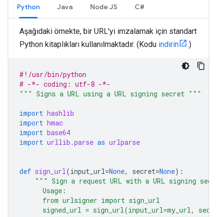
Python
Java
Node JS
C#
Aşağıdaki örnekte, bir URL'yi imzalamak için standart
Python kitaplıkları kullanılmaktadır. (Kodu
indirin
.)
#!/usr/bin/python
# -*- coding: utf-8 -*-
""" Signs a URL using a URL signing secret """
import
hashlib
import
hmac
import
base64
import
urllib.parse
as
urlparse
def
sign_url
(
input_url
=
None
,
secret
=
None
):
""" Sign a request URL with a URL signing secr
      Usage:
      from urlsigner import sign_url
      signed_url = sign_url(input_url=my_url, secr