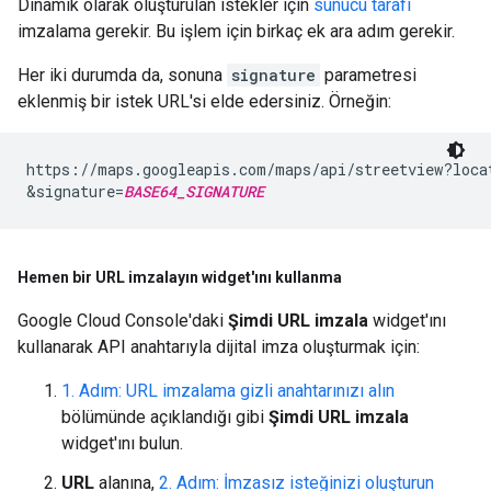
Dinamik olarak oluşturulan istekler için
sunucu tarafı
imzalama gerekir. Bu işlem için birkaç ek ara adım gerekir.
Her iki durumda da, sonuna
signature
parametresi
eklenmiş bir istek URL'si elde edersiniz. Örneğin:
https://maps.googleapis.com/maps/api/streetview?loca
&signature=
BASE64_SIGNATURE
Hemen bir URL imzalayın widget'ını kullanma
Google Cloud Console'daki
Şimdi URL imzala
widget'ını
kullanarak API anahtarıyla dijital imza oluşturmak için:
1. Adım: URL imzalama gizli anahtarınızı alın
bölümünde açıklandığı gibi
Şimdi URL imzala
widget'ını bulun.
URL
alanına,
2. Adım: İmzasız isteğinizi oluşturun