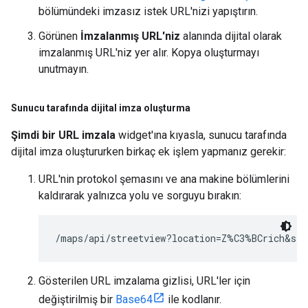
bölümündeki imzasız istek URL'nizi yapıştırın.
Görünen
İmzalanmış URL'niz
alanında dijital olarak
imzalanmış URL'niz yer alır. Kopya oluşturmayı
unutmayın.
Sunucu tarafında dijital imza oluşturma
Şimdi bir URL imzala
widget'ına kıyasla, sunucu tarafında
dijital imza oluştururken birkaç ek işlem yapmanız gerekir:
URL'nin protokol şemasını ve ana makine bölümlerini
kaldırarak yalnızca yolu ve sorguyu bırakın:
/maps/api/streetview?location=Z%C3%BCrich&siz
Gösterilen URL imzalama gizlisi, URL'ler için
değiştirilmiş bir
Base64
ile kodlanır.