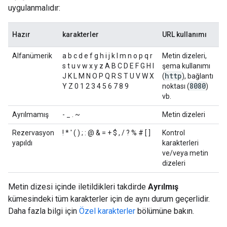
uygulanmalıdır:
Hazır
karakterler
URL kullanımı
Alfanümerik
a b c d e f g h i j k l m n o p q r
Metin dizeleri,
s t u v w x y z A B C D E F G H I
şema kullanımı
http
J K L M N O P Q R S T U V W X
(
), bağlantı
8080
Y Z 0 1 2 3 4 5 6 7 8 9
noktası (
)
vb.
Ayrılmamış
- _ . ~
Metin dizeleri
Rezervasyon
! * ' ( ) ; : @ & = + $ , / ? % # [ ]
Kontrol
yapıldı
karakterleri
ve/veya metin
dizeleri
Metin dizesi içinde iletildikleri takdirde
Ayrılmış
kümesindeki tüm karakterler için de aynı durum geçerlidir.
Daha fazla bilgi için
Özel karakterler
bölümüne bakın.