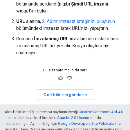
bölümünde açıklandığı gibi
Şimdi URL imzala
widget'ını bulun.
URL
alanına,
2. Adım: İmzasız isteğinizi oluşturun
bölümündeki imzasız istek URL'nizi yapıştırın.
Görünen
İmzalanmış URL'niz
alanında dijital olarak
imzalanmış URL'niz yer alır. Kopya oluşturmayı
unutmayın.
Bu size yardımcı oldu mu?
Geri bildirim gönderin
Aksi belirtilmediği sürece bu sayfanın içeriği
Creative Commons Atıf 4.0
Lisansı
altında ve kod örnekleri
Apache 2.0 Lisansı
altında
lisanslanmıştır. Ayrıntılı bilgi için
Google Developers Site Politikaları
'na
göz atın. Java, Oracle ve/veya satış ortaklarının tescilli ticari markasıdır.