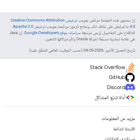
إنّ محتوى هذه الصفحة مرخّص بموجب
ترخيص Creative Commons Attribution
4.0‏
ما لم يُنصّ على خلاف ذلك، ونماذج الرموز مرخّصة بموجب
ترخيص Apache 2.0‏
.
للاطّلاع على التفاصيل، يُرجى مراجعة
سياسات موقع Google Developers‏
. إنّ Java
هي علامة تجارية مسجَّلة لشركة Oracle و/أو شركائها التابعين.
تاريخ التعديل الأخير: 2026-05-04 (حسب التوقيت العالمي المتفَّق عليه)
Stack Overflow
GitHub
Discord
أداة تتبّع المشاكل
مزيد من المعلومات
الأسئلة الشائعة
مستكشف الإمكانات