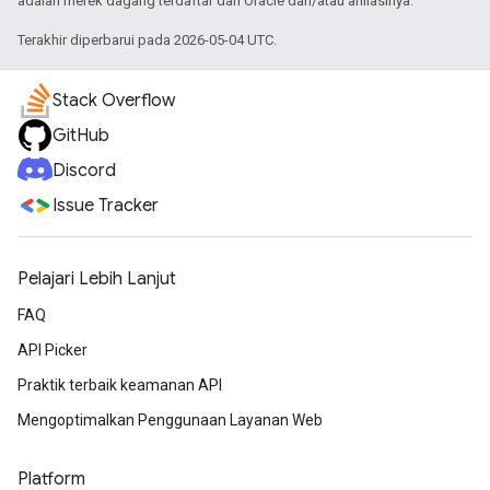
adalah merek dagang terdaftar dari Oracle dan/atau afiliasinya.
Terakhir diperbarui pada 2026-05-04 UTC.
Stack Overflow
GitHub
Discord
Issue Tracker
Pelajari Lebih Lanjut
FAQ
API Picker
Praktik terbaik keamanan API
Mengoptimalkan Penggunaan Layanan Web
Platform