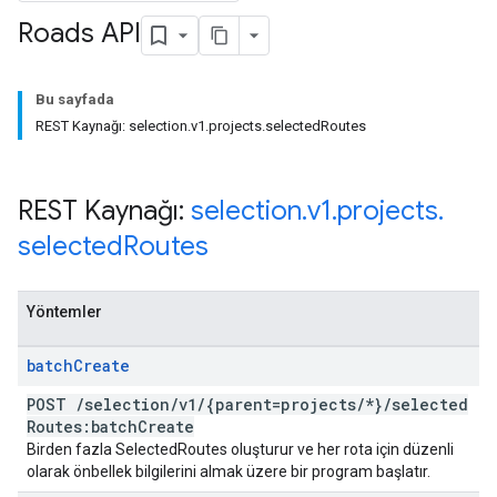
Roads API
Bu sayfada
REST Kaynağı: selection.v1.projects.selectedRoutes
REST Kaynağı:
selection
.
v1
.
projects
.
selected
Routes
Yöntemler
batch
Create
POST
/
selection
/
v1
/
{parent=projects
/
*}
/
selected
Routes:batch
Create
Birden fazla SelectedRoutes oluşturur ve her rota için düzenli
olarak önbellek bilgilerini almak üzere bir program başlatır.