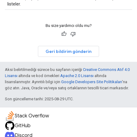
listeler.
Bu size yardımcı oldu mu?
Geri bildirim gönderin
Aksi belirtilmediği sürece bu sayfanın içeriği
Creative Commons Atıf 4.0
Lisansı
altında ve kod örnekleri
Apache 2.0 Lisansı
altında
lisanslanmıştır. Ayrıntılı bilgi için
Google Developers Site Politikaları
'na
göz atın. Java, Oracle ve/veya satış ortaklarının tescilli ticari markasıdır.
Son güncelleme tarihi: 2025-08-29 UTC.
Stack Overflow
GitHub
Discord