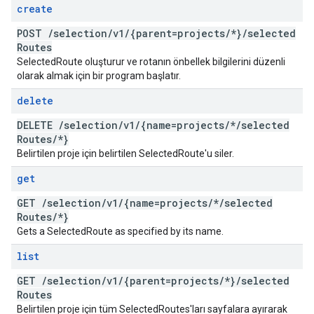
create
POST
/
selection
/
v1
/
{parent=projects
/
*}
/
selected
Routes
SelectedRoute oluşturur ve rotanın önbellek bilgilerini düzenli
olarak almak için bir program başlatır.
delete
DELETE
/
selection
/
v1
/
{name=projects
/
*
/
selected
Routes
/
*}
Belirtilen proje için belirtilen SelectedRoute'u siler.
get
GET
/
selection
/
v1
/
{name=projects
/
*
/
selected
Routes
/
*}
Gets a SelectedRoute as specified by its name.
list
GET
/
selection
/
v1
/
{parent=projects
/
*}
/
selected
Routes
Belirtilen proje için tüm SelectedRoutes'ları sayfalara ayırarak