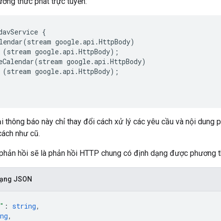
ương thức phát trực tuyến:
davService {

lendar(stream google.api.HttpBody)

 (stream google.api.HttpBody);

eCalendar(stream google.api.HttpBody)

 (stream google.api.HttpBody);

i thông báo này chỉ thay đổi cách xử lý các yêu cầu và nội dung ph
cách như cũ.
 phản hồi sẽ là phản hồi HTTP chung có định dạng được phương t
 dạng JSON
"
: 
string
,
ng
,