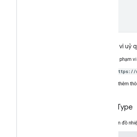
Phạm vi uỷ 
Yêu cầu phạm vi
https://
Để biết thêm thô
Map
Type
Loại bản đồ nhiệ