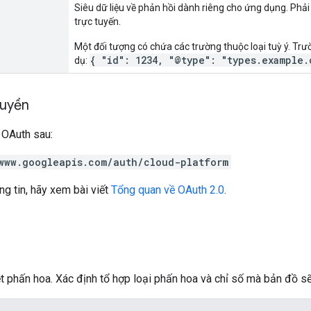
Siêu dữ liệu về phản hồi dành riêng cho ứng dụng. Phải
trực tuyến.
Một đối tượng có chứa các trường thuộc loại tuỳ ý. Tr
{ "id": 1234, "@type": "types.example.
dụ:
quyền
 OAuth sau:
www.googleapis.com/auth/cloud-platform
ng tin, hãy xem bài viết
Tổng quan về OAuth 2.0
.
t phấn hoa. Xác định tổ hợp loại phấn hoa và chỉ số mà bản đồ sẽ