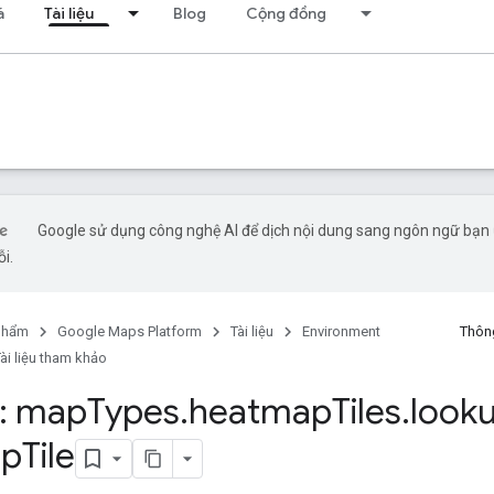
á
Tài liệu
Blog
Cộng đồng
Google sử dụng công nghệ AI để dịch nội dung sang ngôn ngữ bạn ư
ỗi.
phẩm
Google Maps Platform
Tài liệu
Environment
Thông
ài liệu tham khảo
: map
Types
.
heatmap
Tiles
.
look
ap
Tile