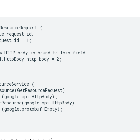
ResourceRequest {

ue request id.

quest_id = 1;

w HTTP body is bound to this field.

i.HttpBody http_body = 2;

ourceService {

source(GetResourceRequest)

 (google.api.HttpBody);

eResource(google.api.HttpBody)

 (google.protobuf.Empty);
