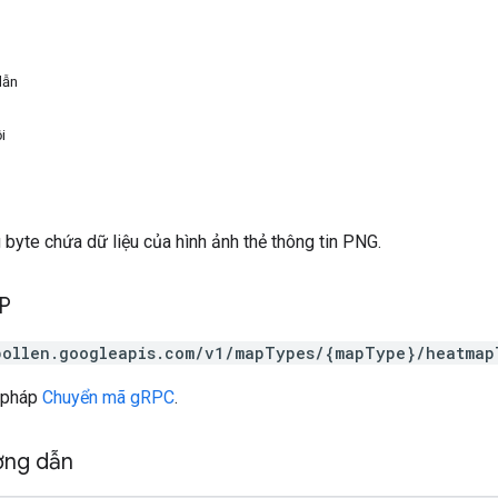
dẫn
i
byte chứa dữ liệu của hình ảnh thẻ thông tin PNG.
TP
pollen.googleapis.com/v1/mapTypes/{mapType}/heatmap
 pháp
Chuyển mã gRPC
.
ờng dẫn