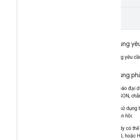
y
Nội dung yê
Nội dung yêu cầu
Nội dung ph
Thông báo đại di
dạng JSON, chẳn
Có thể sử dụng t
như phản hồi.
HttpBody có thể 
mẫu URL hoặc HT