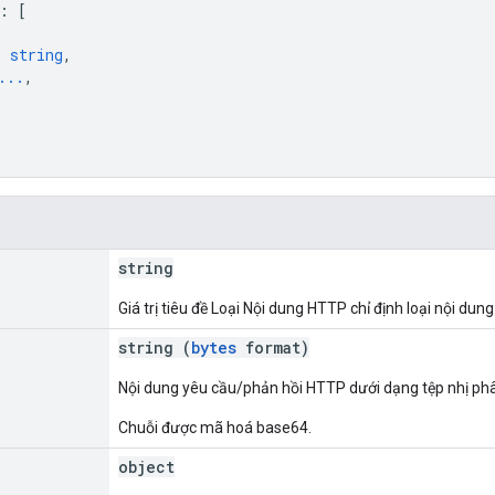
: 
[
: 
string
,
...
,
string
Giá trị tiêu đề Loại Nội dung HTTP chỉ định loại nội dun
string (
bytes
format)
Nội dung yêu cầu/phản hồi HTTP dưới dạng tệp nhị phâ
Chuỗi được mã hoá base64.
object