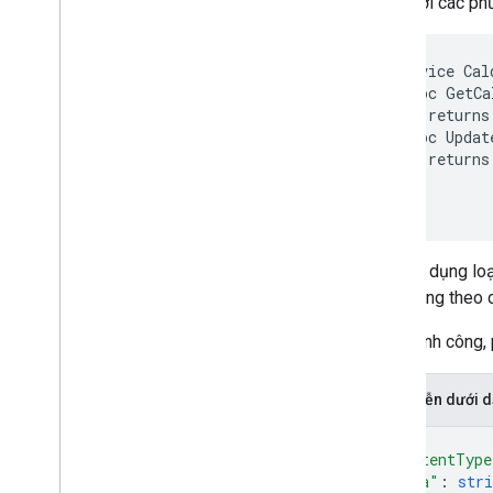
Ví dụ với các ph
service Cal
  rpc GetCa
    returns
  rpc Updat
    returns
Việc sử dụng loạ
hoạt động theo 
Nếu thành công,
Biểu diễn dưới
{
"contentType
"data"
: 
stri