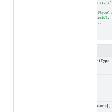
"extensions"
{
"@type"
field1
: 
...
}
]
}
Trường
content
Type
data
extensions[]