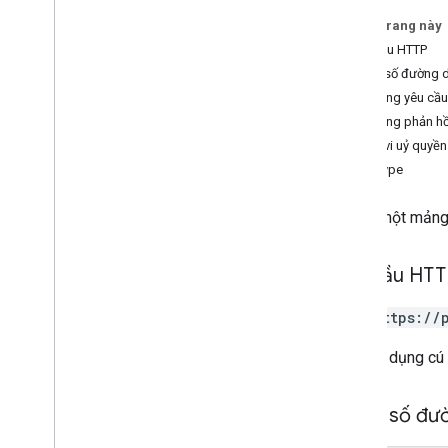
Tham chiếu RPC
Trên trang này
Yêu cầu HTTP
Tham số đường 
Nội dung yêu cầu
Nội dung phản hồ
Phạm vi uỷ quyền
MapType
Trả về một mảng 
Yêu cầu HT
GET https://
URL sử dụng cú
Tham số đư