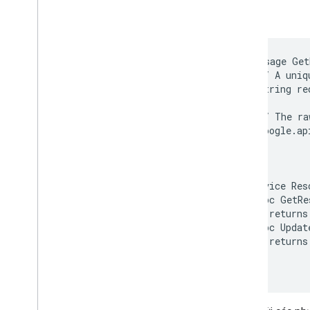
Ví dụ:
message Get
  // A uniq
  string re
  // The ra
  google.ap
}

service Res
  rpc GetRe
    returns
  rpc Updat
    returns