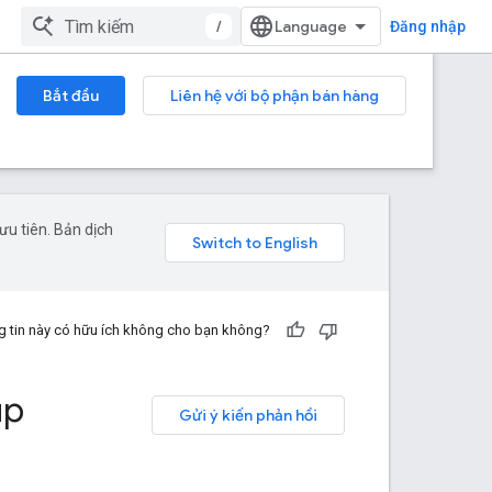
/
Đăng nhập
Bắt đầu
Liên hệ với bộ phận bán hàng
u tiên. Bản dịch
 tin này có hữu ích không cho bạn không?
up
Gửi ý kiến phản hồi