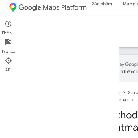
Sản phẩm
Mức gi
Maps Platform
Environment
Pollen API
Thông tin
Hướng dẫn
Tài liệu tham khảo
Tài nguyên
Trò chuyện
API
bằng AI có thể có l
Tổng quan
Tài liệu tham khảo API phấn hoa
Trang chủ
Sản 
Thông tin tham khảo về REST
Pollen API
T
Tài nguyên REST
dự báo
Method
map
Types
.
heatmap
Tiles
Heatm
Tổng quan
tranhemap
Tile