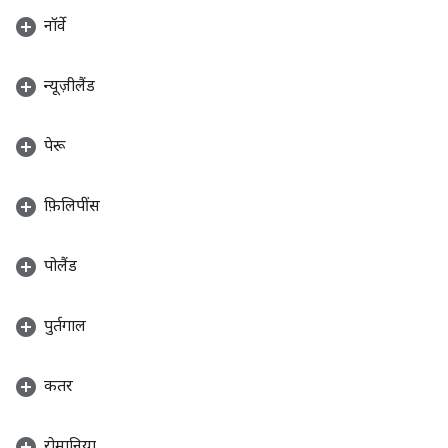
नॉर्वे
न्यूज़ीलैंड
पेरू
फ़िलिपींस
पोलैंड
पुर्तगाल
कतर
रोमानिया