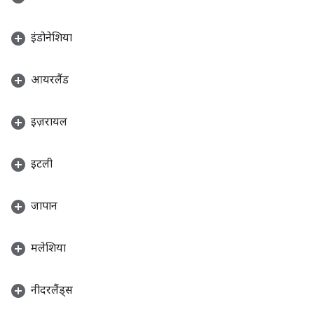
इंडोनेशिया
आयरलैंड
इज़रायल
इटली
जापान
मलेशिया
नीदरलैंड्स