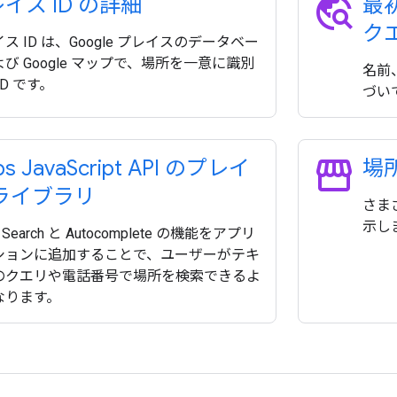
travel_explore
イス ID の詳細
最初
ク
ス ID は、Google プレイスのデータベー
び Google マップで、場所を一意に識別
名前
ID です。
づい
storefront
s Java
Script API のプレイ
場
 ライブラリ
さま
示し
e Search と Autocomplete の機能をアプリ
ションに追加することで、ユーザーがテキ
のクエリや電話番号で場所を検索できるよ
なります。