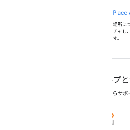
dynamic_form
Plac
場所に
チャし
す。
ヘルプ
誰かからサポ