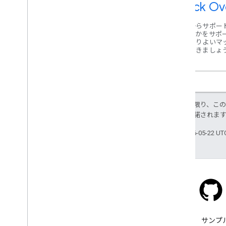
Stack Ov
誰かからサポー
て、誰かをサポ
皆でよりよいマ
していきましょ
特に記載のない限り、こ
ス
により使用許諾されま
最終更新日 2026-05-22 U
Stack Overflow
google-maps タグで質問でき
サンプ