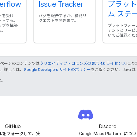
erflow
Issue Tracker
プラット
ム ステ
トを受け
バグを報告するか、機能リ
ートする。
クエストを開きます。
ップを構築
プラットフォー
う。
デントとサービ
いてご確認くだ
のページのコンテンツは
クリエイティブ・コモンズの表示 4.0 ライセンス
によ
す。詳しくは、
Google Developers サイトのポリシー
をご覧ください。Java は
TC。
GitHub
Discord
ルをフォークして、実
Google Maps Platform につい