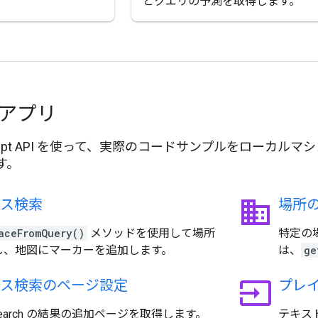
とクエリの予測を取得します。
ルアプリ
vaScript API を使って、実際のコードサンプルをロー
す。
business
イス検索
場所
aceFromQuery()
メソッドを使用して場所
特定の場所
し、地図にマーカーを追加します。
は、
ge
input
イス検索のページ設定
プレイ
e Search の結果の追加ページを取得します。
テキス