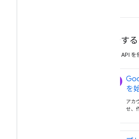
開始す
Places A
explore
Goo
を
アカウ
せ、