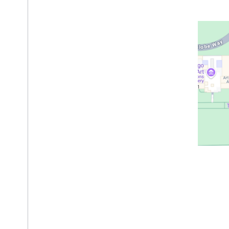
Places API（新規）
Places API（新規）を使用する
プレイスデータを使用する（新機能）
セッション トークンを使用する
経路沿いを検索
AI による要約
Google マップへのリンク
不適切なコンテンツの報告
クライアント ライブラリ