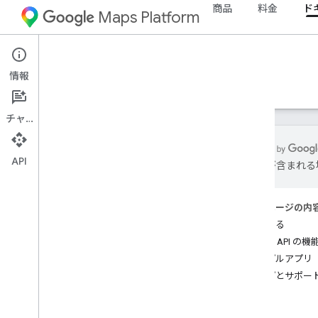
商品
料金
ド
Maps Platform
Web Services
Places API
情報
ガイド
リファレンス
リソース
従来の設定
チャット
API
は誤りが含まれる
Places API
概要
このページの内
プレイス ID
開始する
プレイス アイコン
Places API 
サンプルアプリ
設定
ヘルプとサポー
Places API を設定する