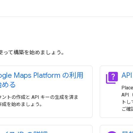
る
PI を使って構築を始めましょう。
quiz
gle Maps Platform の利用
AP
始める
Plac
API
ントの作成と API キーの生成を済ま
トし
作成を始めましょう。
ご確