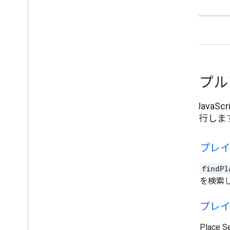
サンプ
Maps Ja
ドで実行しま
travel_explore
プレ
findPl
を検索
description
プレ
Plac