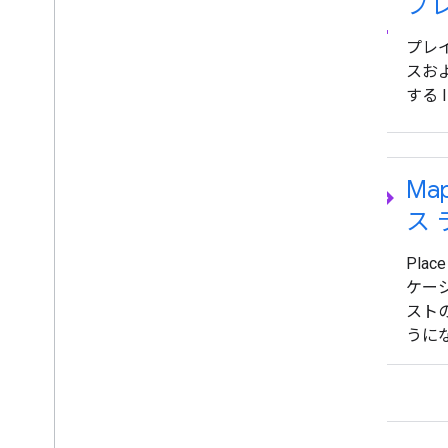
pin_drop
プレ
プレイ
スおよ
する 
code
Map
ス
Plac
ケー
スト
うに