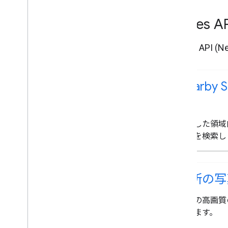
Place
Places A
Nearby 
規）
指定した領域
イプを検索し
場所の写
場所の高画質
加します。