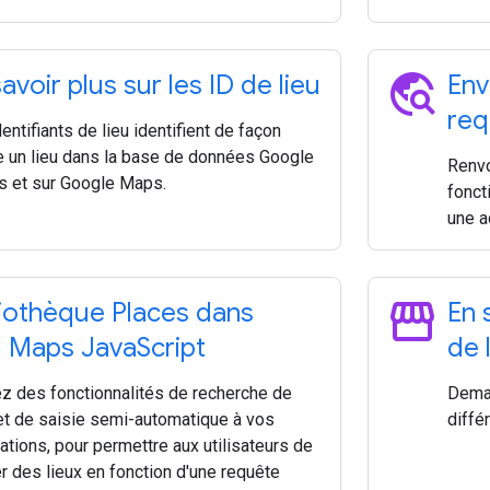
travel_explore
avoir plus sur les ID de lieu
Env
req
entifiants de lieu identifient de façon
e un lieu dans la base de données Google
Renvo
s et sur Google Maps.
fonct
une a
storefront
liothèque Places dans
En 
PI Maps Java
Script
de 
ez des fonctionnalités de recherche de
Deman
 et de saisie semi-automatique à vos
diffé
ations, pour permettre aux utilisateurs de
r des lieux en fonction d'une requête