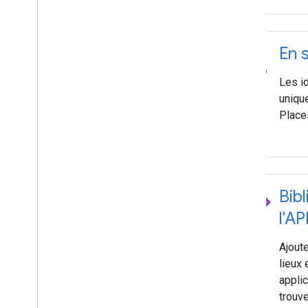
pin_drop
En s
Les id
uniqu
Place
code
Bib
l'A
Ajout
lieux
applic
trouve