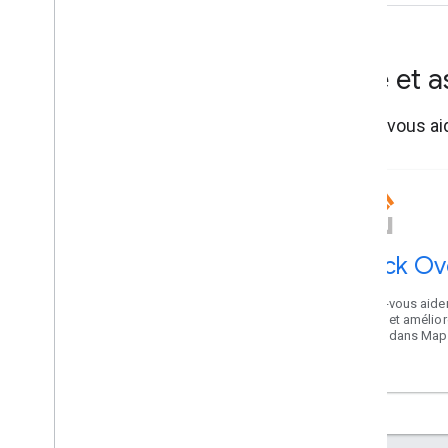
Aide et 
Faites-vous ai
Stack Ov
Faites-vous aider
autres et amélior
karma dans Map