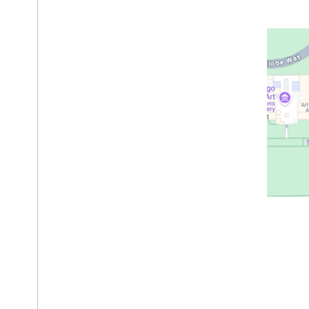
API Places (nouveau)
Utiliser l'API Places (nouveau)
Utiliser les données de lieu (nouveau)
Utiliser des jetons de session
Rechercher sur le trajet
Résumés optimisés par l'IA
Lien vers Google Maps
Signaler un contenu inapproprié
Bibliothèques clientes