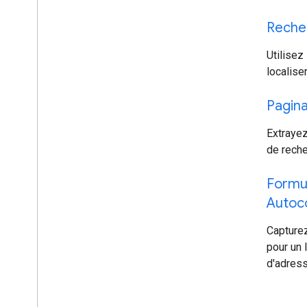
travel_explore
Recher
Utilisez
localiser
description
Pagina
Extraye
de reche
dynamic_form
Formul
Autoc
Capture
pour un 
d'adress