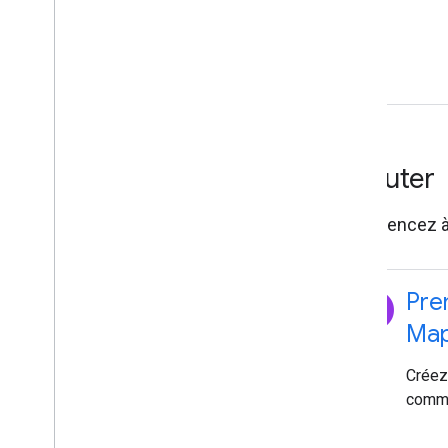
Débuter
Commencez à c
explore
Pre
Map
Créez
comme