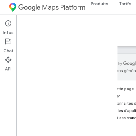
Produits
Tarifs
Maps Platform
Web Services
Places API
Infos
Guides
Référence
Ressources
Ancien
Chat
API
traductions généré
API Places
Aperçu
Sur cette page
ID de lieu
Débuter
Icônes de lieu
Fonctionnalités d
Exemples d'appli
Configuration
Aide et assistan
Configurer l'API Places