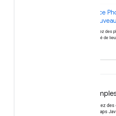
Place Ph
(nouveau
Ajoutez des p
qualité de lieu
Exemples
Exécutez des e
l'API Maps Jav