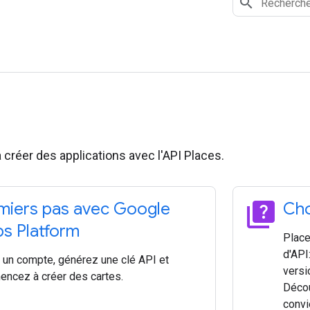
réer des applications avec l'API Places.
quiz
miers pas avec Google
Cho
s Platform
Place
d'API
 un compte, générez une clé API et
versi
ncez à créer des cartes.
Décou
convi