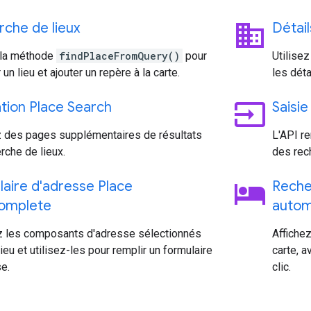
business
che de lieux
Détail
 la méthode
findPlaceFromQuery()
pour
Utilise
 un lieu et ajouter un repère à la carte.
les déta
input
tion Place Search
Saisi
z des pages supplémentaires de résultats
L'API re
rche de lieux.
des rec
hotel
aire d'adresse Place
Reche
omplete
autom
z les composants d'adresse sélectionnés
Affichez
lieu et utilisez-les pour remplir un formulaire
carte, a
e.
clic.