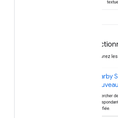
textu
Fonctionn
Découvrez les 
Nearby S
(nouveau
Rechercher de
correspondant
spécifiée.