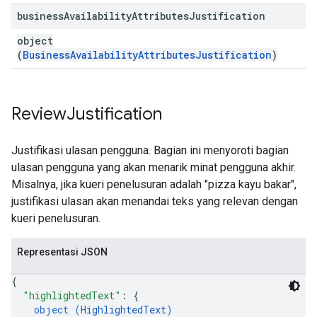
business
Availability
Attributes
Justification
object
(
BusinessAvailabilityAttributesJustification
)
Review
Justification
Justifikasi ulasan pengguna. Bagian ini menyoroti bagian
ulasan pengguna yang akan menarik minat pengguna akhir.
Misalnya, jika kueri penelusuran adalah "pizza kayu bakar",
justifikasi ulasan akan menandai teks yang relevan dengan
kueri penelusuran.
Representasi JSON
{
"highlightedText"
: 
{
object (
HighlightedText
)