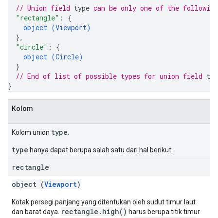
// Union field 
type
 can be only one of the followin
"rectangle"
: 
{
object (
Viewport
)
}
,
"circle"
: 
{
object (
Circle
)
}
// End of list of possible types for union field 
typ
}
Kolom
type
Kolom union
.
type
hanya dapat berupa salah satu dari hal berikut:
rectangle
object (
Viewport
)
Kotak persegi panjang yang ditentukan oleh sudut timur laut
rectangle.high()
dan barat daya.
harus berupa titik timur