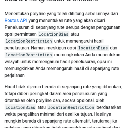
Menentukan polyline yang telah dihitung sebelumnya dari
Routes API
yang menentukan rute yang akan dicari.
Penelusuran di sepanjang rute serupa dengan penggunaan
opsi permintaan
locationBias
atau
locationRestriction
untuk memengaruhi hasil
penelusuran. Namun, meskipun opsi
locationBias
dan
locationRestriction
memungkinkan Anda menentukan
wilayah untuk memengaruhi hasil penelusuran, opsi ini
memungkinkan Anda memengaruhi hasil di sepanjang rute
perjalanan.
Hasil tidak dijamin berada di sepanjang rute yang diberikan,
tetapi diberi peringkat dalam area penelusuran yang
ditentukan oleh polyline dan, secara opsional, oleh
locationBias
atau
locationRestriction
berdasarkan
waktu pengalihan minimal dari asal ke tujuan. Hasilnya
mungkin berada di sepanjang rute alternatif, terutama jika
polyline yang diberikan tidak menentukan rute optimal dari