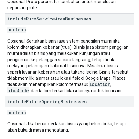
Opsional. Proto parameter tambahan untuk menelusuri
sepanjang rute.
include
Pure
Service
Area
Businesses
boolean
Opsional. Sertakan bisnis jasa sistem panggilan murni jika
kolom ditetapkan ke benar (true). Bisnis jasa sistem panggilan
murni adalah bisnis yang melakukan kunjungan atau
pengiriman ke pelanggan secara langsung, tetapi tidak
melayani pelanggan di alamat bisnisnya. Misalnya, bisnis
seperti layanan kebersihan atau tukang leding. Bisnis tersebut
tidak memiliki alamat atau lokasi fisik di Google Maps. Places
location
tidak akan menampilkan kolom termasuk
,
plusCode
, dan kolom terkait lokasi lainnya untuk bisnis ini.
include
Future
Opening
Businesses
boolean
Opsional. Jika benar, sertakan bisnis yang belum buka, tetapi
akan buka di masa mendatang.