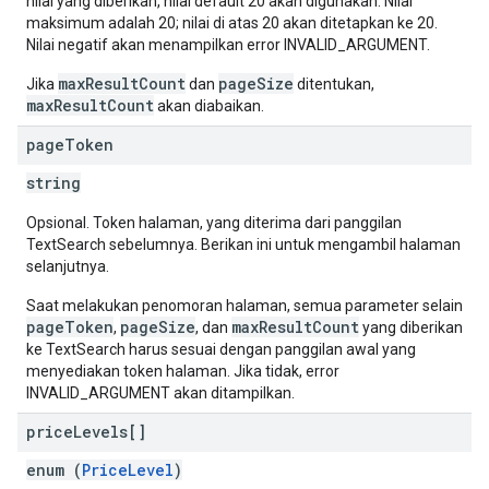
nilai yang diberikan, nilai default 20 akan digunakan. Nilai
maksimum adalah 20; nilai di atas 20 akan ditetapkan ke 20.
Nilai negatif akan menampilkan error INVALID_ARGUMENT.
maxResultCount
pageSize
Jika
dan
ditentukan,
maxResultCount
akan diabaikan.
page
Token
string
Opsional. Token halaman, yang diterima dari panggilan
TextSearch sebelumnya. Berikan ini untuk mengambil halaman
selanjutnya.
Saat melakukan penomoran halaman, semua parameter selain
pageToken
pageSize
maxResultCount
,
, dan
yang diberikan
ke TextSearch harus sesuai dengan panggilan awal yang
menyediakan token halaman. Jika tidak, error
INVALID_ARGUMENT akan ditampilkan.
price
Levels[]
enum (
PriceLevel
)