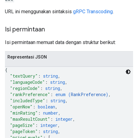
URL ini menggunakan sintaksis
gRPC Transcoding
.
Isi permintaan
Isi permintaan memuat data dengan struktur berikut:
Representasi JSON
{
"textQuery"
: 
string
,
"languageCode"
: 
string
,
"regionCode"
: 
string
,
"rankPreference"
: 
enum (
RankPreference
)
,
"includedType"
: 
string
,
"openNow"
: 
boolean
,
"minRating"
: 
number
,
"maxResultCount"
: 
integer
,
"pageSize"
: 
integer
,
"pageToken"
: 
string
,
"priceLevels"
: 
[