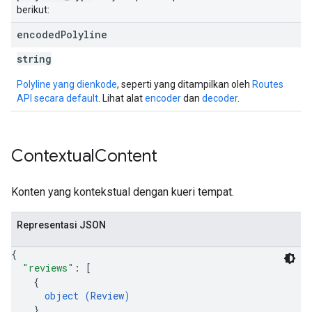
berikut:
encoded
Polyline
string
Polyline yang dienkode
, seperti yang ditampilkan oleh
Routes
API secara default
. Lihat alat
encoder
dan
decoder
.
Contextual
Content
Konten yang kontekstual dengan kueri tempat.
Representasi JSON
{
"reviews"
: 
[
{
object (
Review
)
}