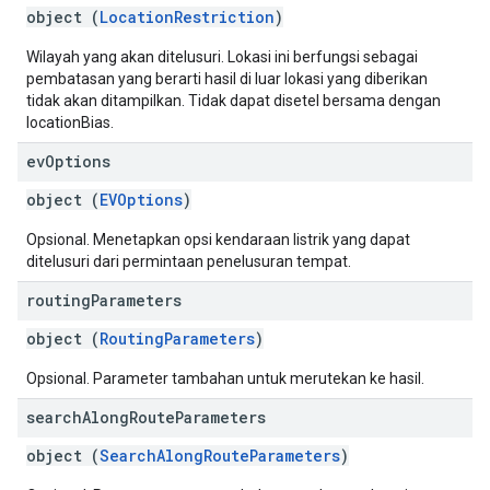
object (
LocationRestriction
)
Wilayah yang akan ditelusuri. Lokasi ini berfungsi sebagai
pembatasan yang berarti hasil di luar lokasi yang diberikan
tidak akan ditampilkan. Tidak dapat disetel bersama dengan
locationBias.
ev
Options
object (
EVOptions
)
Opsional. Menetapkan opsi kendaraan listrik yang dapat
ditelusuri dari permintaan penelusuran tempat.
routing
Parameters
object (
RoutingParameters
)
Opsional. Parameter tambahan untuk merutekan ke hasil.
search
Along
Route
Parameters
object (
SearchAlongRouteParameters
)