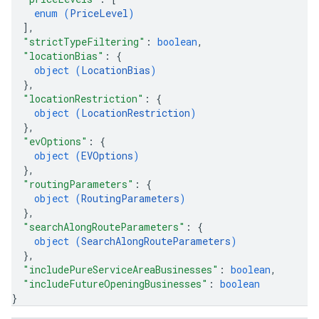
enum (
PriceLevel
)
]
,
"strictTypeFiltering"
: 
boolean
,
"locationBias"
: 
{
object (
LocationBias
)
}
,
"locationRestriction"
: 
{
object (
LocationRestriction
)
}
,
"evOptions"
: 
{
object (
EVOptions
)
}
,
"routingParameters"
: 
{
object (
RoutingParameters
)
}
,
"searchAlongRouteParameters"
: 
{
object (
SearchAlongRouteParameters
)
}
,
"includePureServiceAreaBusinesses"
: 
boolean
,
"includeFutureOpeningBusinesses"
: 
boolean
}