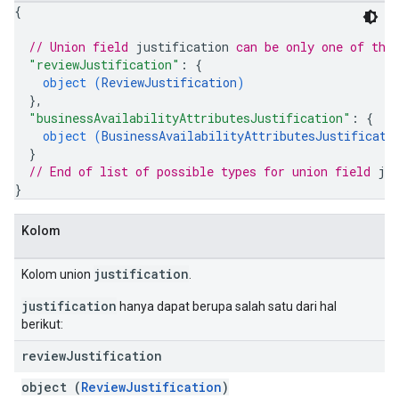
{
// Union field 
justification
 can be only one of the
"reviewJustification"
: 
{
object (
ReviewJustification
)
}
,
"businessAvailabilityAttributesJustification"
: 
{
object (
BusinessAvailabilityAttributesJustificati
}
// End of list of possible types for union field 
ju
}
Kolom
justification
Kolom union
.
justification
hanya dapat berupa salah satu dari hal
berikut:
review
Justification
object (
ReviewJustification
)