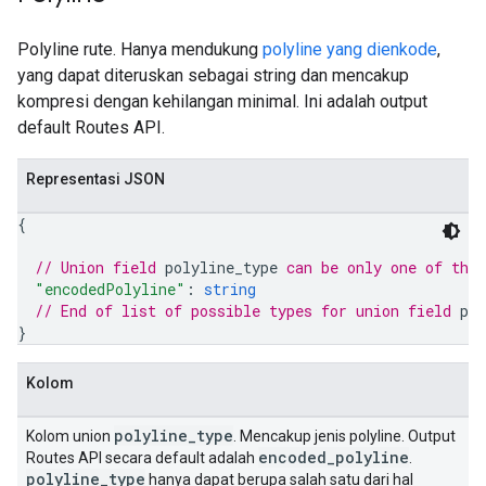
Polyline rute. Hanya mendukung
polyline yang dienkode
,
yang dapat diteruskan sebagai string dan mencakup
kompresi dengan kehilangan minimal. Ini adalah output
default Routes API.
Representasi JSON
{
// Union field 
polyline_type
 can be only one of the
"encodedPolyline"
: 
string
// End of list of possible types for union field 
pol
}
Kolom
polyline
_
type
Kolom union
. Mencakup jenis polyline. Output
encoded
_
polyline
Routes API secara default adalah
.
polyline
_
type
hanya dapat berupa salah satu dari hal