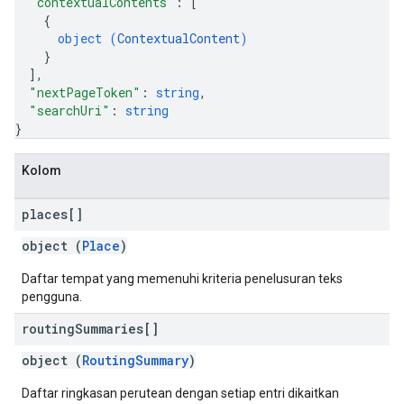
"contextualContents"
: 
[
{
object (
ContextualContent
)
}
]
,
"nextPageToken"
: 
string
,
"searchUri"
: 
string
}
Kolom
places[]
object (
Place
)
Daftar tempat yang memenuhi kriteria penelusuran teks
pengguna.
routing
Summaries[]
object (
RoutingSummary
)
Daftar ringkasan perutean dengan setiap entri dikaitkan