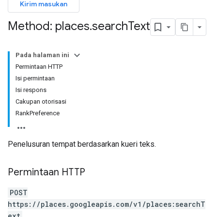
Kirim masukan
Method: places
.
search
Text
Pada halaman ini
Permintaan HTTP
Isi permintaan
Isi respons
Cakupan otorisasi
RankPreference
Penelusuran tempat berdasarkan kueri teks.
Permintaan HTTP
POST
https://places.googleapis.com/v1/places:searchT
ext