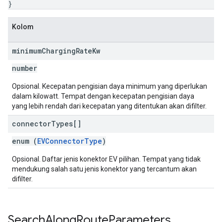
}
Kolom
minimum
Charging
Rate
Kw
number
Opsional. Kecepatan pengisian daya minimum yang diperlukan
dalam kilowatt. Tempat dengan kecepatan pengisian daya
yang lebih rendah dari kecepatan yang ditentukan akan difilter.
connector
Types[]
enum (
EVConnectorType
)
Opsional. Daftar jenis konektor EV pilihan. Tempat yang tidak
mendukung salah satu jenis konektor yang tercantum akan
difilter.
Search
Along
Route
Parameters