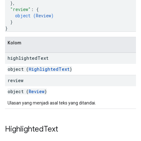
}
,
"review"
: 
{
object (
Review
)
}
}
Kolom
highlighted
Text
object (
HighlightedText
)
review
object (
Review
)
Ulasan yang menjadi asal teks yang ditandai.
Highlighted
Text