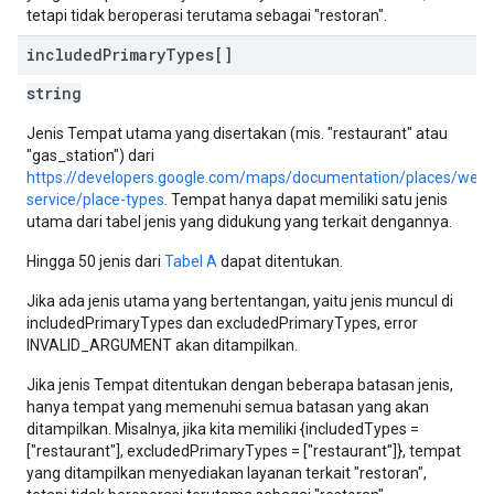
tetapi tidak beroperasi terutama sebagai "restoran".
included
Primary
Types[]
string
Jenis Tempat utama yang disertakan (mis. "restaurant" atau
"gas_station") dari
https://developers.google.com/maps/documentation/places/web-
service/place-types
. Tempat hanya dapat memiliki satu jenis
utama dari tabel jenis yang didukung yang terkait dengannya.
Hingga 50 jenis dari
Tabel A
dapat ditentukan.
Jika ada jenis utama yang bertentangan, yaitu jenis muncul di
includedPrimaryTypes dan excludedPrimaryTypes, error
INVALID_ARGUMENT akan ditampilkan.
Jika jenis Tempat ditentukan dengan beberapa batasan jenis,
hanya tempat yang memenuhi semua batasan yang akan
ditampilkan. Misalnya, jika kita memiliki {includedTypes =
["restaurant"], excludedPrimaryTypes = ["restaurant"]}, tempat
yang ditampilkan menyediakan layanan terkait "restoran",