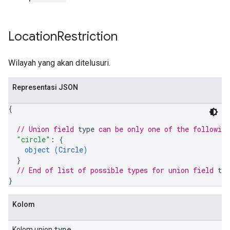
Location
Restriction
Wilayah yang akan ditelusuri.
Representasi JSON
{
// Union field 
type
 can be only one of the followin
"circle"
: 
{
object (
Circle
)
}
// End of list of possible types for union field 
typ
}
Kolom
type
Kolom union
.