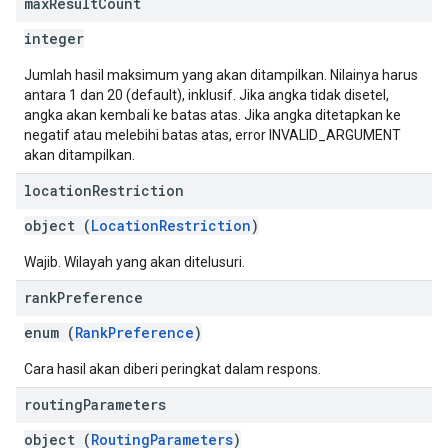
max
Result
Count
integer
Jumlah hasil maksimum yang akan ditampilkan. Nilainya harus
antara 1 dan 20 (default), inklusif. Jika angka tidak disetel,
angka akan kembali ke batas atas. Jika angka ditetapkan ke
negatif atau melebihi batas atas, error INVALID_ARGUMENT
akan ditampilkan.
location
Restriction
object (
LocationRestriction
)
Wajib. Wilayah yang akan ditelusuri.
rank
Preference
enum (
RankPreference
)
Cara hasil akan diberi peringkat dalam respons.
routing
Parameters
object (
RoutingParameters
)