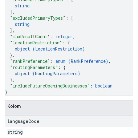
string
]
,
"excludedPrimaryTypes"
: 
[
string
]
,
"maxResultCount"
: 
integer
,
"locationRestriction"
: 
{
object (
LocationRestriction
)
}
,
"rankPreference"
: 
enum (
RankPreference
)
,
"routingParameters"
: 
{
object (
RoutingParameters
)
}
,
"includeFutureOpeningBusinesses"
: 
boolean
}
Kolom
language
Code
string