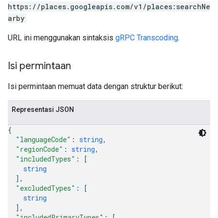
https://places.googleapis.com/v1/places:searchNe
arby
URL ini menggunakan sintaksis
gRPC Transcoding
.
Isi permintaan
Isi permintaan memuat data dengan struktur berikut:
Representasi JSON
{
"languageCode"
: 
string
,
"regionCode"
: 
string
,
"includedTypes"
: 
[
string
]
,
"excludedTypes"
: 
[
string
]
,
"includedPrimaryTypes"
: 
[