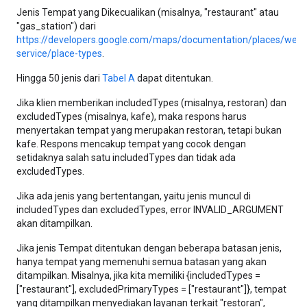
Jenis Tempat yang Dikecualikan (misalnya, "restaurant" atau
"gas_station") dari
https://developers.google.com/maps/documentation/places/web-
service/place-types
.
Hingga 50 jenis dari
Tabel A
dapat ditentukan.
Jika klien memberikan includedTypes (misalnya, restoran) dan
excludedTypes (misalnya, kafe), maka respons harus
menyertakan tempat yang merupakan restoran, tetapi bukan
kafe. Respons mencakup tempat yang cocok dengan
setidaknya salah satu includedTypes dan tidak ada
excludedTypes.
Jika ada jenis yang bertentangan, yaitu jenis muncul di
includedTypes dan excludedTypes, error INVALID_ARGUMENT
akan ditampilkan.
Jika jenis Tempat ditentukan dengan beberapa batasan jenis,
hanya tempat yang memenuhi semua batasan yang akan
ditampilkan. Misalnya, jika kita memiliki {includedTypes =
["restaurant"], excludedPrimaryTypes = ["restaurant"]}, tempat
yang ditampilkan menyediakan layanan terkait "restoran",