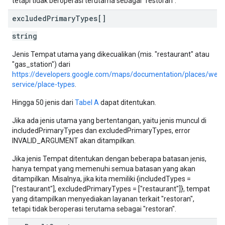
tetapi tidak beroperasi terutama sebagai "restoran".
excluded
Primary
Types[]
string
Jenis Tempat utama yang dikecualikan (mis. "restaurant" atau
"gas_station") dari
https://developers.google.com/maps/documentation/places/web-
service/place-types
.
Hingga 50 jenis dari
Tabel A
dapat ditentukan.
Jika ada jenis utama yang bertentangan, yaitu jenis muncul di
includedPrimaryTypes dan excludedPrimaryTypes, error
INVALID_ARGUMENT akan ditampilkan.
Jika jenis Tempat ditentukan dengan beberapa batasan jenis,
hanya tempat yang memenuhi semua batasan yang akan
ditampilkan. Misalnya, jika kita memiliki {includedTypes =
["restaurant"], excludedPrimaryTypes = ["restaurant"]}, tempat
yang ditampilkan menyediakan layanan terkait "restoran",
tetapi tidak beroperasi terutama sebagai "restoran".