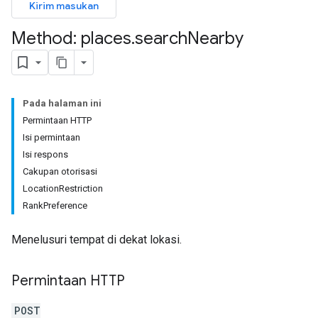
Kirim masukan
Method: places
.
search
Nearby
Pada halaman ini
Permintaan HTTP
Isi permintaan
Isi respons
Cakupan otorisasi
LocationRestriction
RankPreference
Menelusuri tempat di dekat lokasi.
Permintaan HTTP
POST