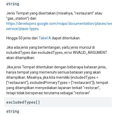
string
Jenis Tempat yang disertakan (misalnya, "restaurant" atau
"gas_station") dari
https://developers.google.com/maps/documentation/places/web-
service/place-types
.
Hingga 50 jenis dari
Tabel A
dapat ditentukan.
Jika ada jenis yang bertentangan, yaitu jenis muncul di
includedTypes dan excludedTypes, error INVALID_ARGUMENT
akan ditampilkan.
Jika jenis Tempat ditentukan dengan beberapa batasan jenis,
hanya tempat yang memenuhi semua batasan yang akan
ditampilkan. Misalnya, jika kita memiliki {includedTypes =
["restaurant"], excludedPrimaryTypes = ["restaurant"]}, tempat
yang ditampilkan menyediakan layanan terkait "restoran",
tetapi tidak beroperasi terutama sebagai "restoran".
excluded
Types[]
string