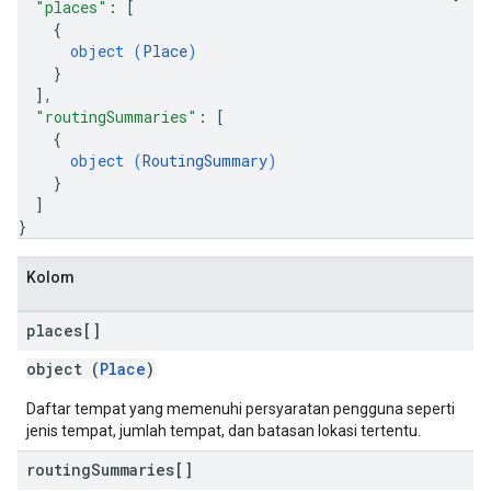
"places"
: 
[
{
object (
Place
)
}
]
,
"routingSummaries"
: 
[
{
object (
RoutingSummary
)
}
]
}
Kolom
places[]
object (
Place
)
Daftar tempat yang memenuhi persyaratan pengguna seperti
jenis tempat, jumlah tempat, dan batasan lokasi tertentu.
routing
Summaries[]