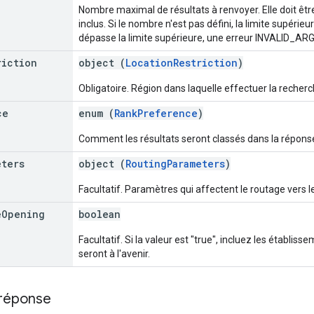
Nombre maximal de résultats à renvoyer. Elle doit êtr
inclus. Si le nombre n'est pas défini, la limite supérieu
dépasse la limite supérieure, une erreur INVALID_A
riction
object (
LocationRestriction
)
Obligatoire. Région dans laquelle effectuer la recherc
ce
enum (
RankPreference
)
Comment les résultats seront classés dans la répons
eters
object (
RoutingParameters
)
Facultatif. Paramètres qui affectent le routage vers l
e
Opening
boolean
Facultatif. Si la valeur est "true", incluez les établis
seront à l'avenir.
 réponse