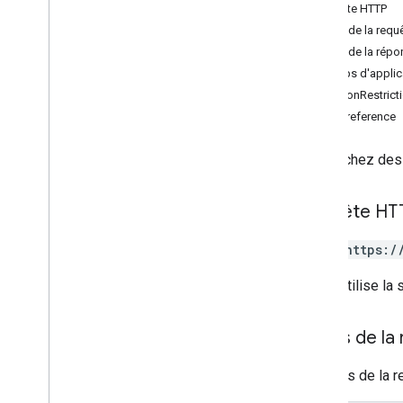
search
Text
Requête HTTP
places
.
photos
Corps de la requ
Corps de la répo
Types
Champs d'applica
Circle
LocationRestrict
Routing
Parameters
RankPreference
Routing
Summary
Documentation de référence sur le RPC
Recherchez des 
Requête HT
POST https:/
L'URL utilise la
Corps de la
Le corps de la r