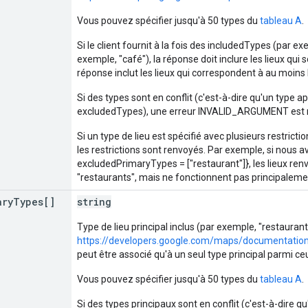
Vous pouvez spécifier jusqu'à 50 types du
tableau A
.
Si le client fournit à la fois des includedTypes (par 
exemple, "café"), la réponse doit inclure les lieux qui
réponse inclut les lieux qui correspondent à au moins 
Si des types sont en conflit (c'est-à-dire qu'un type a
excludedTypes), une erreur INVALID_ARGUMENT est 
Si un type de lieu est spécifié avec plusieurs restricti
les restrictions sont renvoyés. Par exemple, si nous a
excludedPrimaryTypes = ["restaurant"]}, les lieux ren
"restaurants", mais ne fonctionnent pas principalem
ary
Types[]
string
Type de lieu principal inclus (par exemple, "restaurant
https://developers.google.com/maps/documentation
peut être associé qu'à un seul type principal parmi ce
Vous pouvez spécifier jusqu'à 50 types du
tableau A
.
Si des types principaux sont en conflit (c'est-à-dire qu