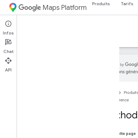
Produits
Tarifs
Maps Platform
Web Services
Places API
Infos
Guides
Référence
Ressources
Ancien
Chat
API
traductions généré
Aperçu
Documentation de référence sur REST
Accueil
Produit
Ressources REST
Référence
décimales
Aperçu
Method:
saisie semi-automatique
get
search
Nearby
Sur cette page