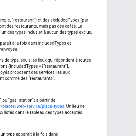
exemple, "restaurant") et des excludedTypes (par
 sont des restaurants, mais pas des cafés. La
l'un des types inclus et à aucun des types exclus.
pparaît à la fois dans includedTypes et
renvoyée.
ons de type, seuls les lieux qui répondent à toutes
vons {includedTypes = ["restaurant"],
voyés proposent des services liés aux
ent comme des "restaurants".
" ou "gas_station") à partir de
/places/web-service/place-types
. Un lieu ne
ux listés dans le tableau des types acceptés.
'un type apparaît à la fois dans