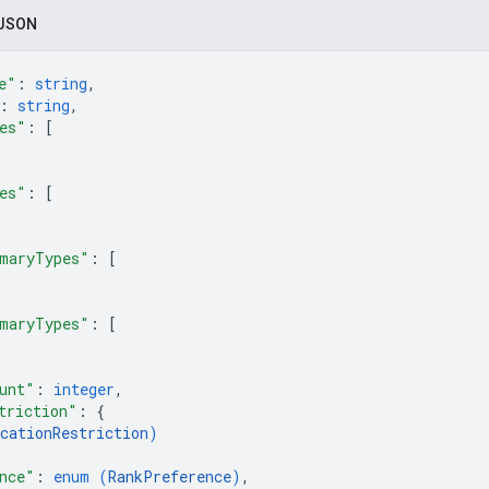
 JSON
e"
: 
string
,
: 
string
,
es"
: 
[
es"
: 
[
maryTypes"
: 
[
maryTypes"
: 
[
unt"
: 
integer
,
triction"
: 
{
cationRestriction
)
nce"
: 
enum (
RankPreference
)
,