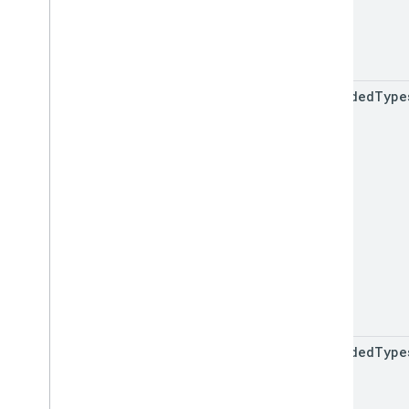
included
Type
excluded
Type