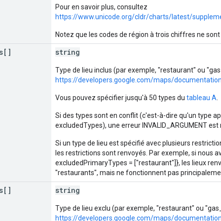
Pour en savoir plus, consultez
https://www.unicode.org/cldr/charts/latest/supplem
Notez que les codes de région à trois chiffres ne so
s[]
string
Type de lieu inclus (par exemple, "restaurant" ou "gas
https://developers.google.com/maps/documentation
Vous pouvez spécifier jusqu'à 50 types du
tableau A
.
Si des types sont en conflit (c'est-à-dire qu'un type a
excludedTypes), une erreur INVALID_ARGUMENT est 
Si un type de lieu est spécifié avec plusieurs restricti
les restrictions sont renvoyés. Par exemple, si nous a
excludedPrimaryTypes = ["restaurant"]}, les lieux ren
"restaurants", mais ne fonctionnent pas principalem
s[]
string
Type de lieu exclu (par exemple, "restaurant" ou "gas
https://developers.google.com/maps/documentation