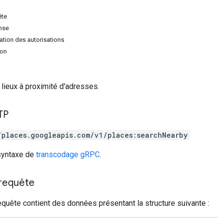
ête
nse
tion des autorisations
ion
lieux à proximité d'adresses.
TP
/places.googleapis.com/v1/places:searchNearby
 syntaxe de
transcodage gRPC
.
 requête
equête contient des données présentant la structure suivante :