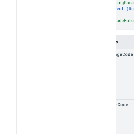
"routingPara
object (
Ro
}
,
"includeFutu
}
Champs
language
Code
region
Code