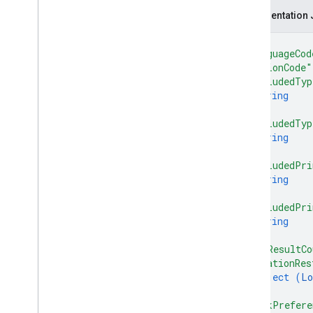
Représentation
{
"languageCod
"regionCode"
"includedTyp
string
]
,
"excludedTyp
string
]
,
"includedPri
string
]
,
"excludedPri
string
]
,
"maxResultCo
"locationRes
object (
Lo
}
,
"rankPrefere