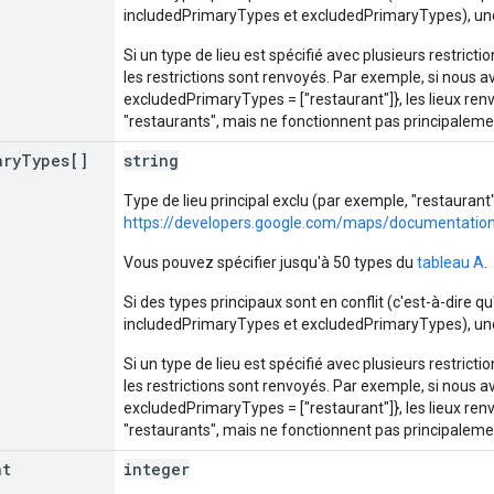
includedPrimaryTypes et excludedPrimaryTypes), u
Si un type de lieu est spécifié avec plusieurs restricti
les restrictions sont renvoyés. Par exemple, si nous a
excludedPrimaryTypes = ["restaurant"]}, les lieux ren
"restaurants", mais ne fonctionnent pas principalem
ary
Types[]
string
Type de lieu principal exclu (par exemple, "restaurant
https://developers.google.com/maps/documentation
Vous pouvez spécifier jusqu'à 50 types du
tableau A
.
Si des types principaux sont en conflit (c'est-à-dire qu
includedPrimaryTypes et excludedPrimaryTypes), u
Si un type de lieu est spécifié avec plusieurs restricti
les restrictions sont renvoyés. Par exemple, si nous a
excludedPrimaryTypes = ["restaurant"]}, les lieux ren
"restaurants", mais ne fonctionnent pas principalem
nt
integer