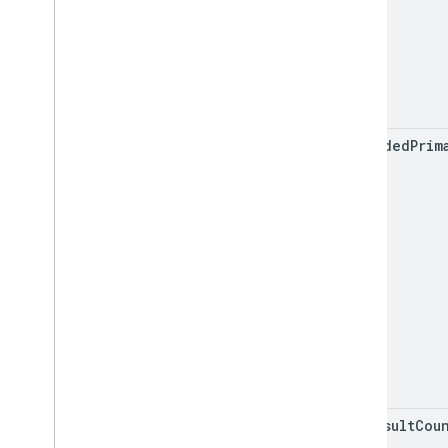
excluded
Prim
max
Result
Cou