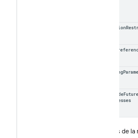
location
Rest
rank
Preferen
routing
Param
include
Futur
Businesses
Corps de la