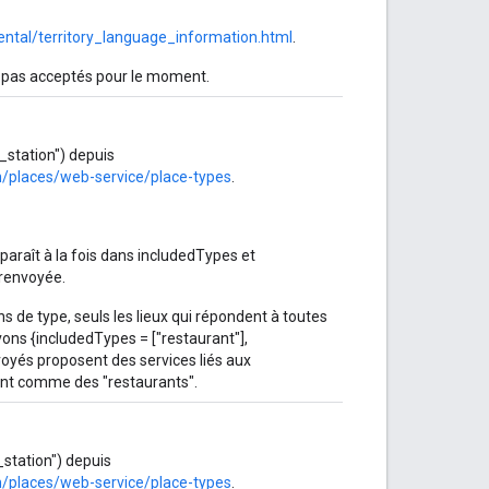
ental/territory_language_information.html
.
nt pas acceptés pour le moment.
_station") depuis
/places/web-service/place-types
.
pparaît à la fois dans includedTypes et
renvoyée.
ons de type, seuls les lieux qui répondent à toutes
vons {includedTypes = ["restaurant"],
voyés proposent des services liés aux
ent comme des "restaurants".
_station") depuis
/places/web-service/place-types
.