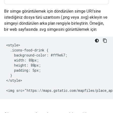
Bir simge görüntülemek için döndürülen simge URI'sine
istediğiniz dosya türü uzantısını (.png veya .svg) ekleyin ve
simgeyi döndürülen arka plan rengiyle birleştirin. Örneğin,
bir web sayfasında .svg simgesini görüntülemek için:
<style>

  .icons-food-drink {

    background-color: #ff9e67;

    width: 88px;

    height: 88px;

    padding: 5px;

  }

</style>

<img src="https://maps.gstatic.com/mapfiles/place_ap