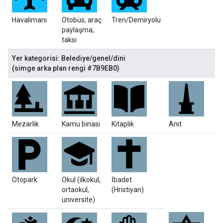
Havalimanı
Otobüs, araç
Tren/Demiryolu
paylaşma,
taksi
Yer kategorisi: Belediye/genel/dini
(simge arka plan rengi #7B9EB0)
Mezarlık
Kamu binası
Kitaplık
Anıt
Otopark
Okul (ilkokul,
İbadet
ortaokul,
(Hristiyan)
üniversite)