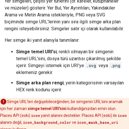
Yer simgeleri, çeşitli yer türlerini (ör. kafeler, kütüphaneler
ve müzeler) gösterir. Yer Bul, Yer Ayrıntıları, Yakındakiler
Arama ve Metin Arama istekleriyle, PNG veya SVG
biçiminde simge URL'lerinin yanı sıra ilgili simge arka plan
rengini isteyebilirsiniz. Simgeler satır içi olarak kullanılabilir.
Her simge iki yanıt alanıyla tanımlanır:
Simge temel URI'si
, renkli olmayan bir simgenin
temel URL'sini, dosya türü uzantısı çıkarılmış şekilde
içerir. Simgeyi istemek için URI'ye
.svg
veya
.png
eklemeniz gerekir.
Simge arka plan rengi
, yerin kategorisinin varsayılan
HEX renk kodunu içerir.
Simge URL'leri değişebileceğinden, bir simgenin URL'sini aramak
için her zaman
simge temel URI'sini
kullandığınızdan emin olun.
Places API (eski)
icon
yanıt alanını destekler. Places API (eski) ile
icon
alanını değil,
icon_background_color
ve
icon_mask_base_uri