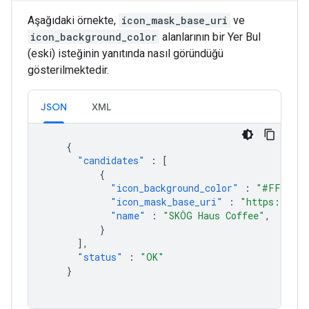
Aşağıdaki örnekte,
icon_mask_base_uri
ve
icon_background_color
alanlarının bir Yer Bul
(eski) isteğinin yanıtında nasıl göründüğü
gösterilmektedir.
JSON
XML
{
"candidates"
:
[
{
"icon_background_color"
:
"#FF9E67"
"icon_mask_base_uri"
:
"https://map
"name"
:
"SKÖG Haus Coffee"
,
}
],
"status"
:
"OK"
}