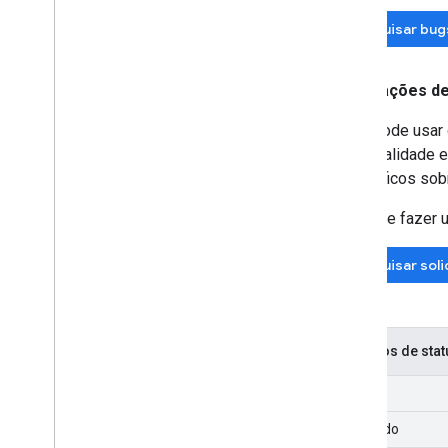
Pesquisar bug
Solicitações d
Você pode usar o
funcionalidade e
específicos sob
Antes de fazer u
Pesquisar soli
Códigos de stat
Novo
Atribuído