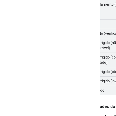
Em andamento (
Fixo
Corrigido (verifi
Não corrigido (n
reproduzível)
Não corrigido (
pretendido)
Não corrigido (ob
Não corrigido (in
Duplicado
Prioridades do