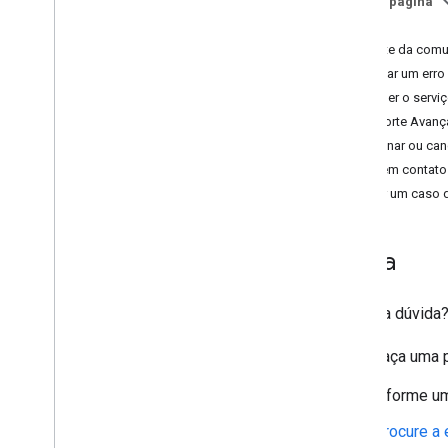
Nesta página
Ajuda
Faturamento e monitoramento
Suporte da comu
Utilização e faturamento
Informar um erro
Relatórios e monitoramento
Escolher o servi
Suporte Avan
Políticas e termos
Assinar ou can
Políticas e atribuições
Entre em contat
Termos de Serviço
Criar um caso 
Ajuda
Ficou na dúvida
Faça uma 
Informe um
Procure a 