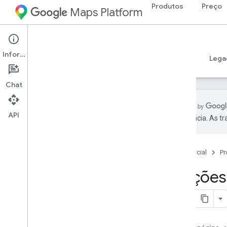
Produtos
Preço
Maps Platform
iOS
Places SDK for iOS
Informações
Guias
Referência
Exemplos
Recursos
Lega
Chat
API
preferência. As t
Suporte
Opções de suporte
Página inicial
Pr
Notas da versão
Notas da versão: SDK do Places Swift
Opções 
para i
OS
Fique por dentro
Termos de Uso
Detalhes de privacidade da Apple App
Store