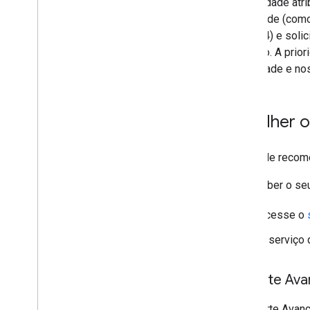
A prioridade atr
prioridade (com
P3 e P4) e soli
próximo. A prio
viabilidade e no
Escolher o
O Google recome
Para saber o seu
Acesse o
O serviço 
Suporte Av
O Suporte Avança