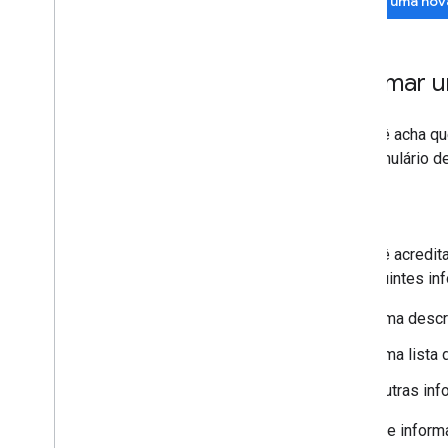
Fazer uma nov
Informar u
Se você acha qu
um formulário d
Bugs
Se você acredit
as seguintes in
Uma descr
Uma lista 
Outras inf
Antes de informar