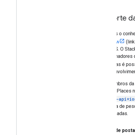
Suporte d
Usamos o conhe
Overflow
(lin
para iOS. O Sta
programadores q
dele, mas é pos
o desenvolvimen
Os membros da e
Google Places n
places-api+io
consulta de pesq
relacionadas.
Antes de posta