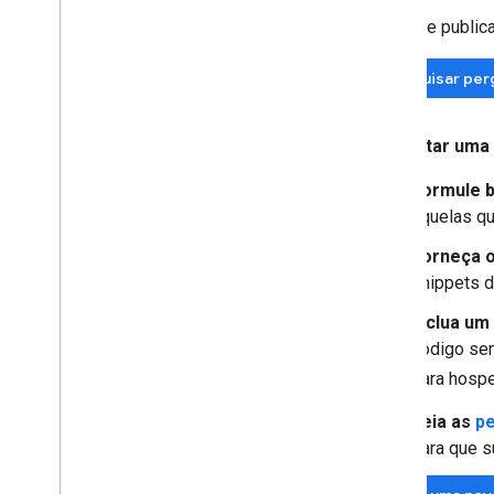
Antes de publica
Pesquisar per
Ao postar uma
Formule 
aquelas qu
Forneça o
snippets d
Inclua um
código sem
para hospe
Leia as
pe
para que s