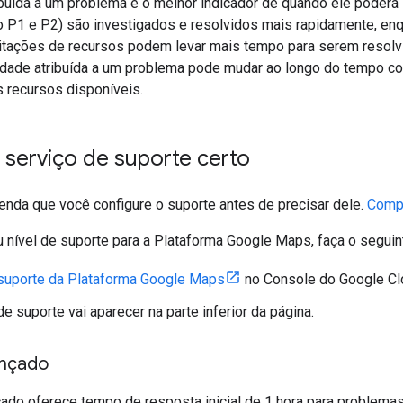
ibuída a um problema é o melhor indicador de quando ele poderá
o P1 e P2) são investigados e resolvidos mais rapidamente, en
citações de recursos podem levar mais tempo para serem resol
ridade atribuída a um problema pode mudar ao longo do tempo co
s recursos disponíveis.
 serviço de suporte certo
nda que você configure o suporte antes de precisar dele.
Compa
 nível de suporte para a Plataforma Google Maps, faça o seguin
suporte da Plataforma Google Maps
no Console do Google Cl
de suporte vai aparecer na parte inferior da página.
ançado
do oferece tempo de resposta inicial de 1 hora para problemas d