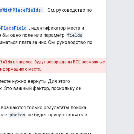
nWithPlaceFields:
. См. руководство по
SPlaceField
, идентификатор места и
тя бы одно поле или параметр
fields
маться плата за них. См. руководство по
fields
в запросе, будут возвращены ВСЕ возможные
 информацию о месте.
есте нужно вернуть. Для этого
. Это важный фактор, поскольку он
звращаются только результаты поиска
поле
photos
не будет присутствовать в
азания данных, возвращаемых запросом: