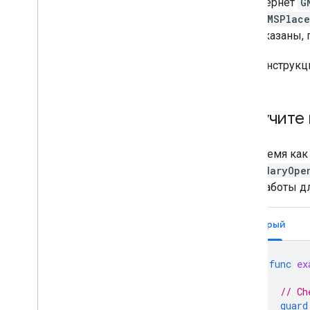
вернет
G
GMSPlace
указаны, 
Инструкц
Получите 
В то время ка
secondaryOpe
часы работы дл
Быстрый
func
ex
// Ch
guard