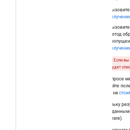
Вызовит
получени
Вызовит
метод обр
пропущен,
получени
Внимание:
Если вы 
поля, и с вас будет с
При запросе м
передайте пол
влияет на
стои
Поскольку рез
мест с данными
результате).
В следующем п