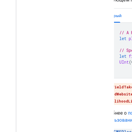
Быстрый
// A 
let
p
// Sp
let
f
UInt
(
GMSPlaceFieldTak
GMSPlaceFieldWebsit
GMSPlaceLikelihoodL
Подробнее о
п
«Использовани
Класс
GMSPlac