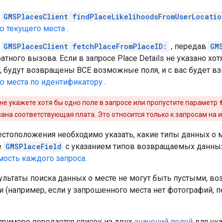
е
GMSPlacesClient findPlaceLikelihoodsFromUserLocatio
ю текущего места
.
е
GMSPlacesClient fetchPlaceFromPlaceID:
, передав
GM
атного вызова. Если в запросе Place Details не указано хо
 будут возвращены ВСЕ возможные поля, и с вас будет взи
ю места по идентификатору
.
не укажете хотя бы одно поле в запросе или пропустите параметр
писана соответствующая плата. Это относится только к запросам на
естоположения необходимо указать, какие типы данных о м
е
GMSPlaceField
с указанием типов возвращаемых данных
мость каждого запроса.
ультаты поиска данных о месте не могут быть пустыми, во
 (например, если у запрошенного места нет фотографий, 
римере передается список из двух
значений полей
для ук