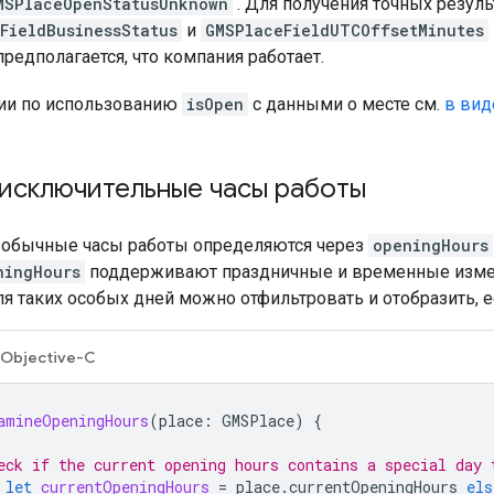
MSPlaceOpenStatusUnknown
. Для получения точных резуль
FieldBusinessStatus
и
GMSPlaceFieldUTCOffsetMinutes
предполагается, что компания работает.
ии по использованию
isOpen
с данными о месте см.
в вид
исключительные часы работы
к обычные часы работы определяются через
openingHours
ningHours
поддерживают праздничные и временные измен
я таких особых дней можно отфильтровать и отобразить, е
Objective-C
amineOpeningHours
(
place
:
GMSPlace
)
{
eck if the current opening hours contains a special day 
let
currentOpeningHours
=
place
.
currentOpeningHours
els