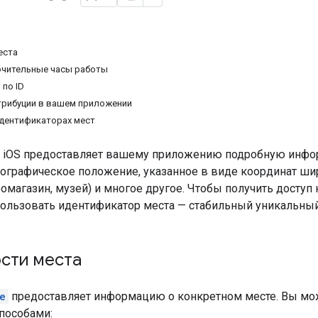
еста
ючительные часы работы
 по ID
трибуции в вашем приложении
дентификаторах мест
я iOS предоставляет вашему приложению подробную инфор
еографическое положение, указанное в виде координат шир
оомагазин, музей) и многое другое. Чтобы получить доступ
ользовать идентификатор места — стабильный уникальный
сти места
e
предоставляет информацию о конкретном месте. Вы мо
пособами: