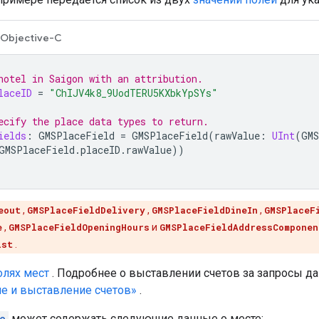
Objective-C
hotel in Saigon with an attribution.
laceID
=
"ChIJV4k8_9UodTERU5KXbkYpSYs"
ecify the place data types to return.
ields
:
GMSPlaceField
=
GMSPlaceField
(
rawValue
:
UInt
(
GMS
GMSPlaceField
.
placeID
.
rawValue
))
eout
,
GMSPlaceFieldDelivery
,
GMSPlaceFieldDineIn
,
GMSPlaceF
e
,
GMSPlaceFieldOpeningHours
и
GMSPlaceFieldAddressComponen
ist
.
олях мест
. Подробнее о выставлении счетов за запросы да
е и выставление счетов»
.
e
может содержать следующие данные о месте: