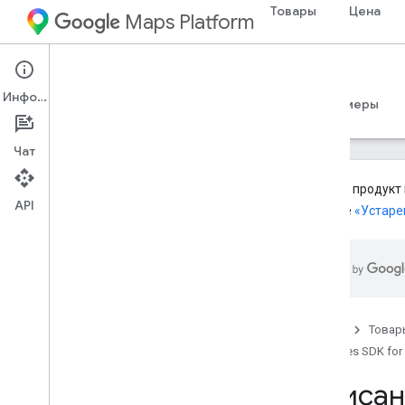
Товары
Цена
Maps Platform
iOS
Places SDK for iOS
Информация
Руководства
Справочные материалы
Примеры
Чат
Данный продукт 
API
разделе
«Устаре
Places SDK (устаревшая версия)
Обзор
API Places в Places SDK для i
OS
Описания мест
Фотографии места
Главная
Товар
Текущее место
Places SDK for
Автозаполнение мест
Описан
Работа с данными о местах