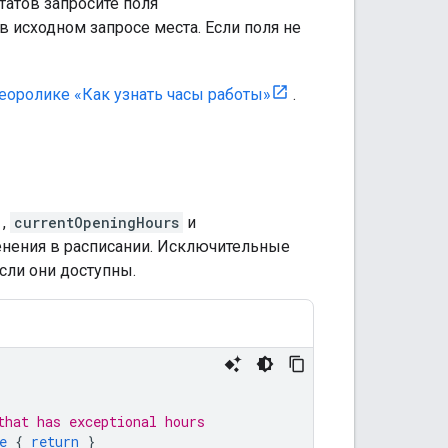
татов запросите поля
в исходном запросе места. Если поля не
еоролике «Как узнать часы работы»
.
,
currentOpeningHours
и
ения в расписании. Исключительные
сли они доступны.
that has exceptional hours
e
{
return
}