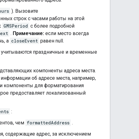
ours
). Вызовите
нных строк с часами работы на этой
к
GMSPeriod
с более подробной
ext
.
Примечание:
если место всегда
ь, а
closeEvent
равен null.
х учитываются праздничные и временные
едставляющих компоненты адреса места.
информации об адресе места, например,
 эти компоненты для форматирования
орое предоставляет локализованный
ents
:
ентов, чем
formattedAddress
.
ия, содержащие адрес, за исключением