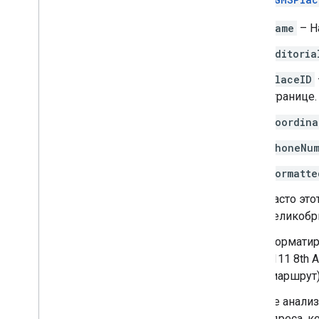
name
– Н
editoria
placeID
странице.
coordina
phoneNu
formatte
Часто это
Великобр
Форматир
«111 8th 
(маршрут)
Не анали
адреса, к