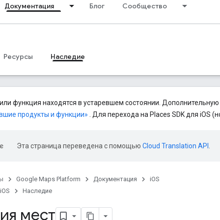
Документация
Блог
Сообщество
Ресурсы
Наследие
или функция находятся в устаревшем состоянии. Дополнительную
вшие продукты и функции»
. Для перехода на Places SDK для iOS (н
Эта страница переведена с помощью
Cloud Translation API
.
ы
Google Maps Platform
Документация
iOS
 iOS
Наследие
ия мест