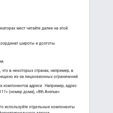
аторах мест читайте далее на этой
координат широты и долготы.
я.
 что в некоторых странах, например, в
рещено из-за лицензионных ограничений.
их
компонентов адреса
. Например, адрес
111» (номер дома), «8th Avenue»
ого используйте отдельные компоненты
тформатированного адреса.