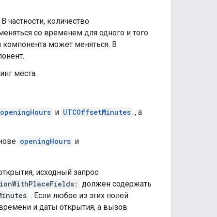
В частности, количество
меняться со временем для одного и того
 компонента может меняться. В
онент.
инг места.
openingHours
и
UTCOffsetMinutes
, а
снове
openingHours
и
открытия, исходный запрос
ionWithPlaceFields:
должен содержать
Minutes
. Если любое из этих полей
времени и даты открытия, а вызов