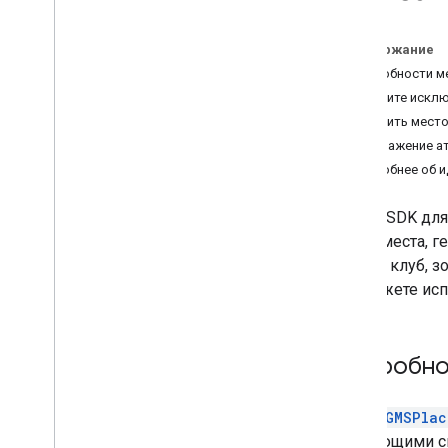
Переход на Places SDK (новинка)
Содержание
Обзор миграции
Подробности м
Миграция в Places Swift SDK для i
OS
Получите искл
Перенос в сведения о месте
(новинка)
Получить место
Миграция для размещения
Отображение а
фотографии (новая версия)
Подробнее об и
Переход на автозаполнение (новое)
Переход на GMSPlace
Field как NS
_
Places SDK дл
OPTIONS
адрес места, г
ночной клуб, з
вы можете исп
Подробно
Класс
GMSPlac
следующими с