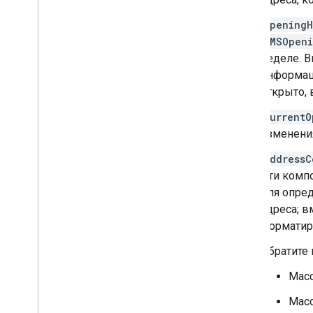
openingH
GMSOpeni
неделе. 
информац
открыто, 
currentO
изменения
addressC
Эти комп
для опред
адреса; в
форматир
Обратите
Масс
Масс