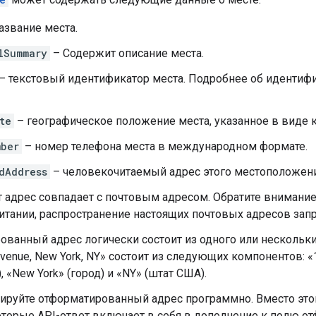
азвание места.
lSummary
– Содержит описание места.
– текстовый идентификатор места. Подробнее об идентифик
te
– географическое положение места, указанное в виде 
mber
– номер телефона места в международном формате.
dAddress
– человекочитаемый адрес этого местоположени
т адрес совпадает с почтовым адресом. Обратите внимание,
итании, распространение настоящих почтовых адресов зап
ованный адрес логически состоит из одного или нескольк
Avenue, New York, NY» состоит из следующих компонентов: «
, «New York» (город) и «NY» (штат США).
зируйте отформатированный адрес программно. Вместо эт
оторые API-ответ включает в себя в дополнение к полю о