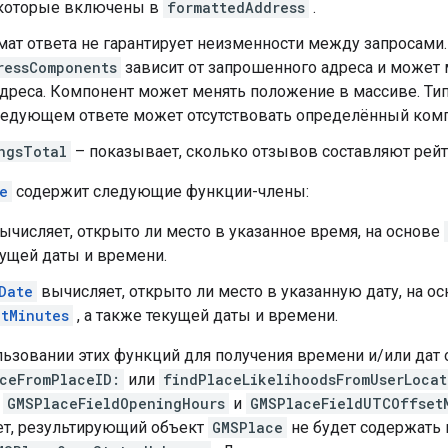
 которые включены в
formattedAddress
.
ат ответа не гарантирует неизменности между запросами. 
ressComponents
зависит от запрошенного адреса и может 
дреса. Компонент может менять положение в массиве. Тип
едующем ответе может отсутствовать определённый комп
ngsTotal
– показывает, сколько отзывов составляют рейт
e
содержит следующие функции-члены:
ычисляет, открыто ли место в указанное время, на основе
кущей даты и времени.
Date
вычисляет, открыто ли место в указанную дату, на о
tMinutes
, а также текущей даты и времени.
ьзовании этих функций для получения времени и/или дат 
ceFromPlaceID:
или
findPlaceLikelihoodsFromUserLocat
:
GMSPlaceFieldOpeningHours
и
GMSPlaceFieldUTCOffset
ет, результирующий объект
GMSPlace
не будет содержать 