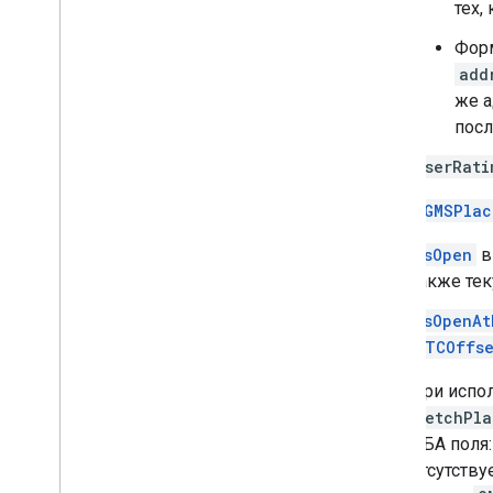
тех,
Форм
add
же а
посл
userRati
Класс
GMSPlac
isOpen
в
также те
isOpenAt
UTCOffse
При испол
fetchPla
ОБА поля
отсутству