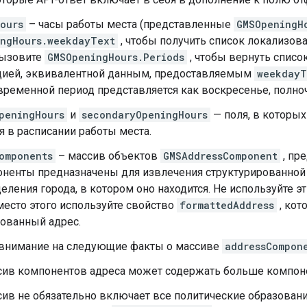
ours
– часы работы места (представленные
GMSOpeningH
ngHours.weekdayText
, чтобы получить список локализова
Вызовите
GMSOpeningHours.Periods
, чтобы вернуть списо
ией, эквивалентной данным, предоставляемым
weekdayT
временной период представляется как воскресенье, полноч
peningHours
и
secondaryOpeningHours
— поля, в которы
 в расписании работы места.
omponents
– массив объектов
GMSAddressComponent
, пр
оненты предназначены для извлечения структурированной 
еления города, в котором оно находится. Не используйте
место этого используйте свойство
formattedAddress
, кот
ованный адрес.
 внимание на следующие факты о массиве
addressCompon
ив компонентов адреса может содержать больше компон
ив не обязательно включает все политические образован