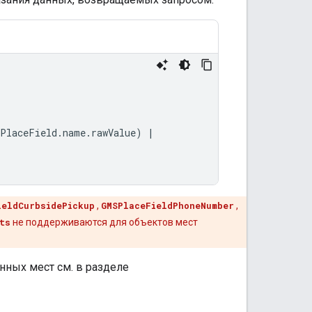
PlaceField
.
name
.
rawValue
)
|
ieldCurbsidePickup
,
GMSPlaceFieldPhoneNumber
,
ts
не поддерживаются для объектов мест
нных мест см. в разделе