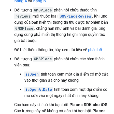
Bảng A
và
Bảng B
.
Đối tượng
GMSPlace
phản hồi chứa thuộc tính
reviews
mới thuộc loại
GMSPlaceReview
. Khi ứng
dụng của bạn hiển thị thông tin thu được từ phiên bản
GMSPlace
, chẳng hạn như ảnh và bài đánh giá, ứng
dụng cũng phải hiển thị thông tin ghi nhận quyền tác
giả bắt buộc.
Để biết thêm thông tin, hãy xem tài liệu về
phân bổ
.
Đối tượng
GMSPlace
phản hồi chứa các hàm thành
viên sau:
isOpen
tính toán xem một địa điểm có mở cửa
vào thời gian đã cho hay không.
isOpenAtDate
tính toán xem một địa điểm có
mở cửa vào một ngày nhất định hay không.
Các hàm này chỉ có khi bạn bật
Places SDK cho iOS
.
Các trường này sẽ không có sẵn khi bạn bật
Places