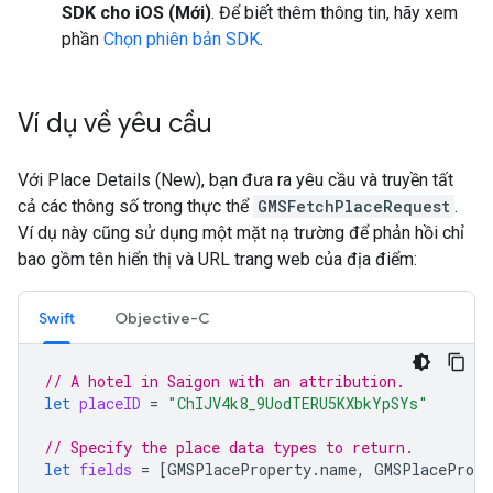
SDK cho iOS (Mới)
. Để biết thêm thông tin, hãy xem
phần
Chọn phiên bản SDK
.
Ví dụ về yêu cầu
Với Place Details (New), bạn đưa ra yêu cầu và truyền tất
cả các thông số trong thực thể
GMSFetchPlaceRequest
.
Ví dụ này cũng sử dụng một mặt nạ trường để phản hồi chỉ
bao gồm tên hiển thị và URL trang web của địa điểm:
Swift
Objective-C
// A hotel in Saigon with an attribution.
let
placeID
=
"ChIJV4k8_9UodTERU5KXbkYpSYs"
// Specify the place data types to return.
let
fields
=
[
GMSPlaceProperty
.
name
,
GMSPlacePrope