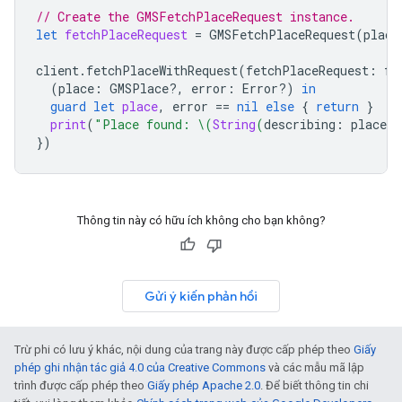
// Create the GMSFetchPlaceRequest instance.
let
fetchPlaceRequest
=
GMSFetchPlaceRequest
(
place
client
.
fetchPlaceWithRequest
(
fetchPlaceRequest
:
fe
(
place
:
GMSPlace
?,
error
:
Error
?)
in
guard
let
place
,
error
==
nil
else
{
return
}
print
(
"Place found: 
\(
String
(
describing
:
place
.
n
})
Thông tin này có hữu ích không cho bạn không?
Gửi ý kiến phản hồi
Trừ phi có lưu ý khác, nội dung của trang này được cấp phép theo
Giấy
phép ghi nhận tác giả 4.0 của Creative Commons
và các mẫu mã lập
trình được cấp phép theo
Giấy phép Apache 2.0
. Để biết thông tin chi