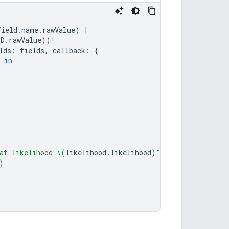
Field
.
name
.
rawValue
)
|
ID
.
rawValue
))
!
lds
:
fields
,
callback
:
{
in
at likelihood 
\(
likelihood
.
likelihood
)
"
)
)