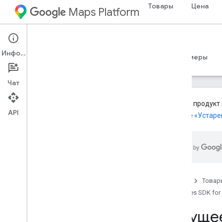
Товары
Цена
Maps Platform
iOS
Places SDK for iOS
Информация
Руководства
Справочные материалы
Примеры
Чат
Данный продукт 
API
разделе
«Устаре
Places SDK (устаревшая версия)
Обзор
API Places в Places SDK для i
OS
Описания мест
Фотографии места
Главная
Товар
Текущее место
Places SDK for
Автозаполнение мест
Текуще
Работа с данными о местах