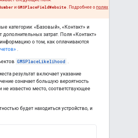
Number
и
GMSPlaceFieldWebsite
. Подробнее о
полях
ые категории: «Базовый», «Контакт» и
т дополнительных затрат. Поля «Контакт»
 информацию о том, как оплачиваются
счетов»
.
ъектов
GMSPlaceLikelihood
.
еста результат включает указание
начение означает большую вероятность
ли не известно место, соответствующее
ностью будет находиться устройство, и