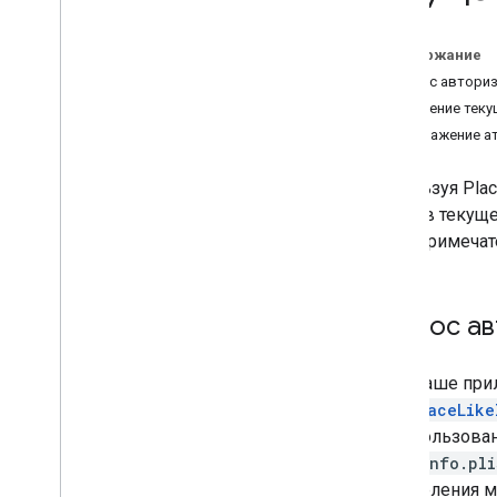
Переход на Places SDK (новинка)
Содержание
Обзор миграции
Запрос автори
Миграция в Places Swift SDK для i
OS
Получение тек
Перенос в сведения о месте
(новинка)
Отображение а
Миграция для размещения
фотографии (новая версия)
Используя Plac
Переход на автозаполнение (новое)
место в текущ
Переход на GMSPlace
Field как NS
_
достопримечат
OPTIONS
Запрос а
Если ваше при
findPlaceLike
на использова
файл
Info.pli
определения м