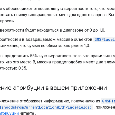
ть обеспечивает относительную вероятность того, что ме
вовать списку возвращенных мест для одного запроса. Вы
просов.
вероятности будет находиться в диапазоне от 0 до 1,0.
роятностей в возвращаемом массиве объектов
GMSPlaceL
внимание, что сумма не обязательно равна 1,0.
ы представить 55%-ную вероятность того, что правильным
го, что это место B, массив правдоподобия имеет два элеме
ятностью 0,35.
ние атрибуции в вашем приложении
иложение отображает информацию, полученную из
GMSPl
lihoodsFromCurrentLocationWithPlaceFields:
, приложен
атрибуции
читайте .