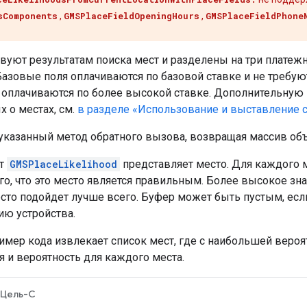
sComponents
,
GMSPlaceFieldOpeningHours
,
GMSPlaceFieldPhone
вуют результатам поиска мест и разделены на три платежн
азовые поля оплачиваются по базовой ставке и не требую
 оплачиваются по более высокой ставке. Дополнительную
 о местах, см.
в разделе «Использование и выставление 
указанный метод обратного вызова, возвращая массив об
кт
GMSPlaceLikelihood
представляет место. Для каждого м
го, что это место является правильным. Более высокое з
место подойдет лучше всего. Буфер может быть пустым, ес
ю устройства.
мер кода извлекает список мест, где с наибольшей вероят
 и вероятность для каждого места.
Цель-C