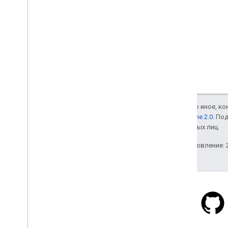
Если не указано иное, к
лицензии Apache 2.0
. По
аффилированных лиц.
Последнее обновление: 2
Stack Overflow