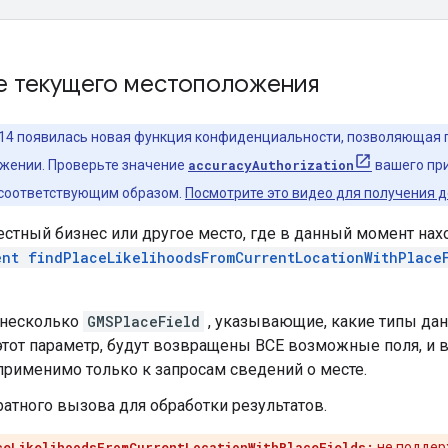
е текущего местоположения
 14 появилась новая функция конфиденциальности, позволяющая 
ожении. Проверьте значение
accuracyAuthorization
вашего пр
соответствующим образом.
Посмотрите это видео для получения 
стный бизнес или другое место, где в данный момент нах
ent findPlaceLikelihoodsFromCurrentLocationWithPlace
 несколько
GMSPlaceField
, указывающие, какие типы дан
 этот параметр, будут возвращены ВСЕ возможные поля, и
 применимо только к запросам сведений о месте.
атного вызова для обработки результатов.
ceLikelihoodsFromCurrentLocationWithPlaceFields:
не поддер