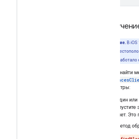
Получени
Примечание.
В iOS
а не точном местопол
приложение работало 
Чтобы найти ме
GMSPlacesCli
параметры:
Один или
опустите
счет. Это
Метод обр
ВАЖНЫЙ!
findPla