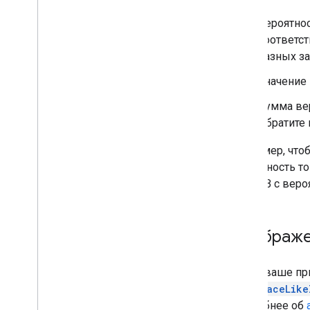
Вероятнос
соответст
разных за
Значение 
Сумма ве
Обратите 
Например, чтоб
вероятность то
место B с веро
Отображе
Когда ваше пр
findPlaceLike
Подробнее об