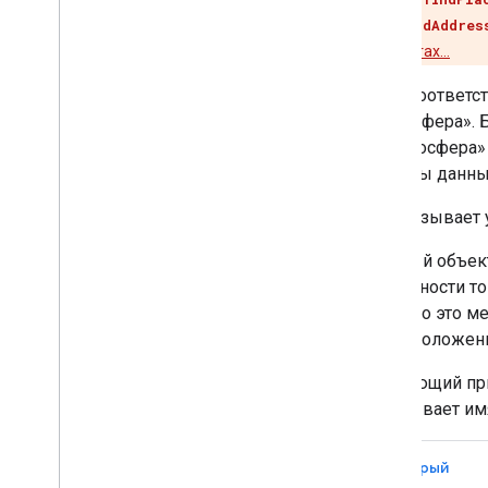
GMSPlaceFieldAddres
данных о местах…
Поля соответст
«Атмосфера». Б
и «Атмосфера»
запросы данных
API вызывает 
Каждый объе
вероятности то
того, что это 
местоположени
Следующий при
записывает имя
Быстрый