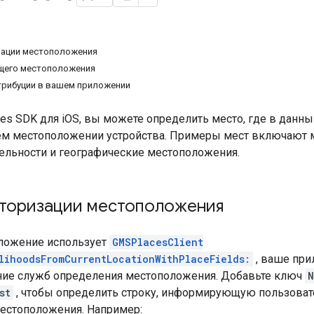
зации местоположения
ущего местоположения
трибуции в вашем приложении
es SDK для iOS, вы можете определить место, где в данный
ем местоположении устройства. Примеры мест включают 
ельности и географические местоположения.
вторизации местоположения
ложение использует
GMSPlacesClient
lihoodsFromCurrentLocationWithPlaceFields:
, ваше при
ние служб определения местоположения. Добавьте ключ
N
st
, чтобы определить строку, информирующую пользоват
естоположения. Например: