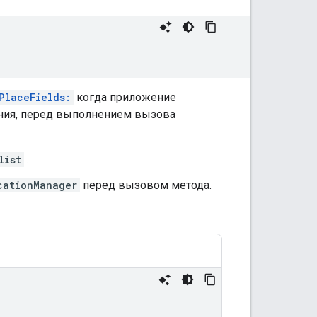
PlaceFields:
когда приложение
ения, перед выполнением вызова
list
.
cationManager
перед вызовом метода.