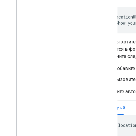
<key>NSLocationW
<string>Show you
Если вы хотит
находится в ф
выполните сле
Добавьте
Вызовит
Запросите авт
Быстрый
locatio