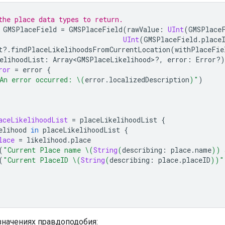
the place data types to return.
GMSPlaceField
=
GMSPlaceField
(
rawValue
:
UInt
(
GMSPlace
UInt
(
GMSPlaceField
.
place
t
?.
findPlaceLikelihoodsFromCurrentLocation
(
withPlaceFie
elihoodList
:
Array<GMSPlaceLikelihood>
?,
error
:
Error
?)
ror
=
error
{
An error occurred: 
\(
error
.
localizedDescription
)
"
)
aceLikelihoodList
=
placeLikelihoodList
{
elihood
in
placeLikelihoodList
{
lace
=
likelihood
.
place
(
"Current Place name 
\(
String
(
describing
:
place
.
name
))
 
(
"Current PlaceID 
\(
String
(
describing
:
place
.
placeID
))
"
значениях правдоподобия: