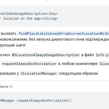
henInUseUsageDescription</key>

r location on the map</string>
е вызвать
findPlaceLikelihoodsFromCurrentLocationWith
оновом режиме, без запуска диалогового окна подтвержд
дующие шаги:
 ключ
NSLocationAlwaysUsageDescription
в файл
Info.p
е
requestAlwaysAuthorization
в любом экземпляре
CLLo
оризацию у
CLLocationManager
следующим образом:
Цель-C
nManager
.
requestAlwaysAuthorization
()