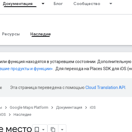
Документация
Блог
Сообщество
Ресурсы
Наследие
или функция находятся в устаревшем состоянии. Дополнительную
вшие продукты и функции»
. Для перехода на Places SDK для iOS (н
Эта страница переведена с помощью
Cloud Translation API
.
ы
Google Maps Platform
Документация
iOS
 iOS
Наследие
е место