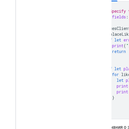
// Specify 
let
fields
:
placesClien
(
placeLik
if
let
er
print
(
"
return
}
if
let
pl
for
lik
let
p
print
print
}
}
})
Примечания о 